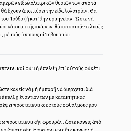
ιχαμερῶν εἰδωλολατρικῶν θυσιῶν των ἀπὸ τὰ
ι θὰ ἔχουν ἀποπτύσει τὴν εἰδωλολατρίαν. Θὰ
τοῦ Ἰούδα (ἢ κατ’ ἄλλην ἑρμηνείαν: Ὥστε νὰ
αῖοι κάτοικοι τῆς Ἀκκάρων, θὰ καταστοῦν τελικῶς
, μὲ τοὺς ὁποίους οἱ Ἰεβουσαῖοι
ειν, καὶ οὐ μὴ ἐπέλθῃ ἐπ’ αὐτοὺς οὐκέτι
στε κανεὶς νὰ μὴ ἠμπορῇ νὰ διέρχεται διὰ
ὰ ἐπέλθῃ ἐναντίον των μὲ κατακτητικὰς
στρέψει προστατευτικοὺς τοὺς ὀφθαλμούς μου
τήσω προστατευτικὴν φρουράν, ὥστε κανεὶς ἀπὸ
ὶ νὰ ἐπιστρέφῃ ἐναντίον των οὔτε κανεὶς νὰ