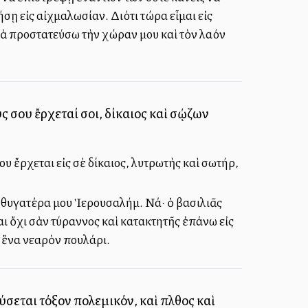
σῃ εἰς αἰχμαλωσίαν. Διότι τώρα εἶμαι εἰς
νὰ προστατεύσω τὴν χώραν μου καὶ τὸν λαόν
 σου ἔρχεταί σοι, δίκαιος καὶ σῴζων
 ἔρχεται εἰς σὲ δίκαιος, λυτρωτὴς καὶ σωτήρ,
 θυγατέρα μου Ἱερουσαλήμ. Νά· ὁ βασιλιᾶς
αι ὄχι σὰν τύραννος καὶ κατακτητῆς ἐπάνω εἰς
ς ἕνα νεαρὸν πουλάρι.
σεται τόξον πολεμικόν, καὶ πλῆθος καὶ