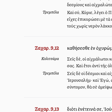
δεσμίους καὶ αἰχμαλώτο
Τρεμπέλα
Καi σύ, Κύριε, λέγει ὁ 
εἶχες ἐπικυρώσει μὲ τὰ
τοὺς χωρὶς νερὸν λάκκ
Ζαχαρ. 9,12
καθήσεσθε ἐν ὀχυρώμα
Κολιτσάρα
Σεῖς δέ, οἱ αἰχμάλωτοι
σας. Καὶ ἔτσι ἀντὶ τῆς
Τρεμπέλα
Σεῖς δὲ οἱ δέσμιοι καὶ
Ἱερουσαλήμ· καὶ Ἐγώ, ἀ
σύντομον, θὰ σὲ ἀμείψ
Ζαχαρ. 9,13
διότι ἐνέτεινά σε, Ἰο