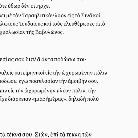
οὔτε ὕδωρ δὲν ὑπῆρχε.
ει μὲ τὸν Ἰσραηλιτικὸν λαὸν εἰς τὸ Σινᾶ καὶ
μαλώτους Ἰουδαίους καὶ τοὺς ἐλευθέρωσες ἀπὸ
αἰχμαλωσίαν τῆς Βαβυλῶνος.
ικεσίας σου διπλᾶ ἀνταποδώσω σοι·
φαλεῖς καὶ εἰρηνικοὶ εἰς τὴν ὠχυρωμένην πόλιν
αποδώσω ἐγὼ πολλαπλασίαν τὴν ἀμοιβήν σου.
όπιν εἰς τὴν ὠχυρωμένην πλέον πόλιν, τὴν
εἶχε διάρκειαν «μιᾶς ἡμέρας», δηλαδὴ πολὺ
τὰ τέκνα σου, Σιών, ἐπὶ τὰ τέκνα τῶν