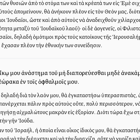
 τῶν θυσιῶν ἀπὸ τὸ στόμα των καὶ τὰ κρέατά των εἰς Ἐμὲ σ
ὐτοὺς ἀπομείνουν, θὰ ἀνήκουν πλέον εἰς τὸν Θεόν μας, διότ
ι Ἰουδαῖοι, ὥστε καὶ ἀπὸ αὐτοὺς νὰ ἀναδειχθοῦν χιλίαρχοι 
τητα μεταξὺ τοῦ Ἰουδαϊκοῦ λαοῦ)· οἱ δὲ ἀλλογενεῖς, οἱ Φιλιστ
σαῖοι, δηλαδὴ ὁμότιμοι πρὸς τοὺς κατοίκους τῆς Ἱερουσαλήμ
ἔχασαν πλέον τὴν ἐθνικήν των συνείδησιν.
ἴκῳ μου ἀνάστημα τοῦ μὴ διαπορεύεσθαι μηδὲ ἀνακάμπτ
 ἑώρακα ἐν τοῖς ὀφθαλμοῖς μου.
, δηλαδὴ διὰ τὸν λαόν μου, θὰ ἐγκαταστήσω ὑπερασπιστάς, ὥ
πανέρχεται πάλιν πρὸς αὐτοὺς οὔτε, πολὺ περισσότερον, ν
ὁδηγήσῃ αἰχμαλώτους μακρὰν εἰς ἐξορίαν. Διότι τώρα ἔχω 
 τὴν γῆν Ἰούδα.
ν τοῦ Ἰσραήλ, ἡ ὁποία εἶναι οἶκος ἰδικός μου, θὰ ἐγκατασ
ρῇ νὰ τὴν διέρχεται καὶ νὰ τὴν διασχίζῃ, οὔτε νὰ γυρίζῃ κα