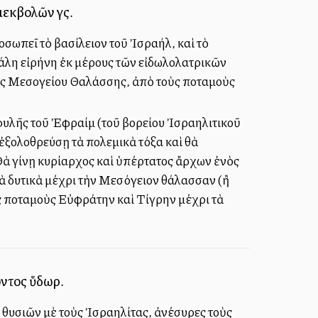
εκβολῶν γῆς.
σωπεῖ τὸ βασίλειον τοῦ Ἰσραήλ, καὶ τὸ
γάλη εἰρήνη ἐκ μέρους τῶν εἰδωλολατρικῶν
ῆς Μεσογείου Θαλάσσης, ἀπὸ τοὺς ποταμοὺς
φυλῆς τοῦ Ἐφραίμ (τοῦ βορείου Ἰσραηλιτικοῦ
 ἐξολοθρεύσῃ τὰ πολεμικὰ τόξα καὶ θὰ
. Θὰ γίνῃ κυρίαρχος καὶ ὑπέρτατος ἄρχων ἐνὸς
 τὰ δυτικὰ μέχρι τὴν Μεσόγειον θάλασσαν (ἢ
ὺς ποταμοὺς Εὐφράτην καὶ Τίγρην μέχρι τὰ
οντος ὕδωρ.
ν θυσιῶν μὲ τοὺς Ἰσραηλίτας, ἀνέσυρες τοὺς