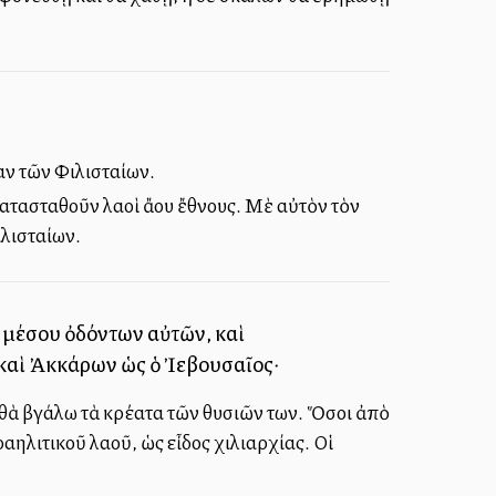
αν τῶν Φιλισταίων.
κατασταθοῦν λαοὶ ἄλλου ἔθνους. Μὲ αὐτὸν τὸν
λισταίων.
κ μέσου ὀδόντων αὐτῶν, καὶ
 καὶ Ἀκκάρων ὡς ὁ Ἰεβουσαῖος·
ν θὰ βγάλω τὰ κρέατα τῶν θυσιῶν των. Ὅσοι ἀπὸ
αηλιτικοῦ λαοῦ, ὡς εἶδος χιλιαρχίας. Οἱ