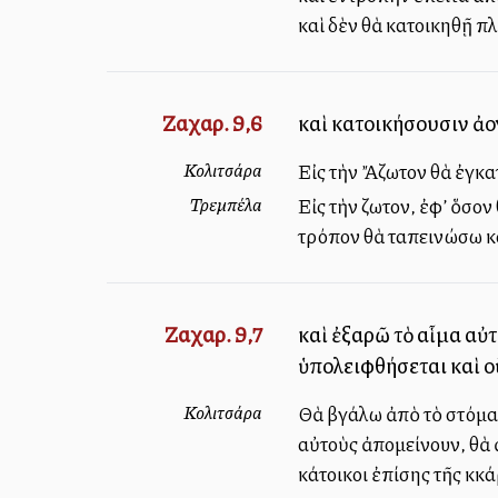
καὶ δὲν θὰ κατοικηθῇ π
Ζαχαρ. 9,6
καὶ κατοικήσουσιν ἀλλ
Κολιτσάρα
Εἰς τὴν Ἄζωτον θὰ ἐγκα
Τρεμπέλα
Εἰς τὴν Ἀζωτον, ἐφ’ ὅσο
τρόπον θὰ ταπεινώσω κ
Ζαχαρ. 9,7
καὶ ἐξαρῶ τὸ αἷμα αὐ
ὑπολειφθήσεται καὶ ο
Κολιτσάρα
Θὰ βγάλω ἀπὸ τὸ στόμα 
αὐτοὺς ἀπομείνουν, θὰ ἀ
κάτοικοι ἐπίσης τῆς Ἀκκ