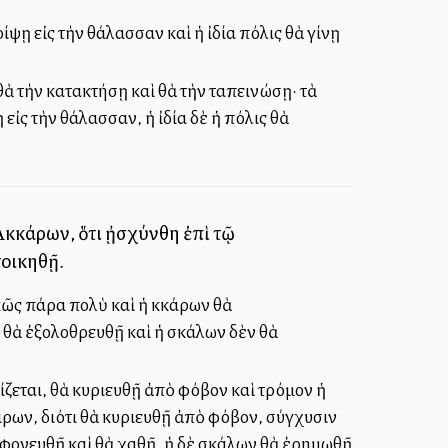
ίψῃ εἰς τὴν θάλασσαν καὶ ἡ ἰδία πόλις θὰ γίνῃ
ὰ τὴν κατακτήσῃ καὶ θὰ τὴν ταπεινώσῃ· τὰ
εἰς τὴν θάλασσαν, ἡ ἰδία δὲ ἡ πόλις θὰ
Ἀκκάρων, ὅτι ᾐσχύνθη ἐπὶ τῷ
τοικηθῇ.
ῶς πάρα πολὺ καὶ ἡ Ἀκκάρων θὰ
θὰ ἐξολοθρευθῇ καὶ ἡ Ἀσκάλων δὲν θὰ
ζεται, θὰ κυριευθῇ ἀπὸ φόβον καὶ τρόμον ἡ
άρων, διότι θὰ κυριευθῇ ἀπὸ φόβον, σύγχυσιν
 φονευθῇ καὶ θὰ χαθῇ, ἡ δὲ Ἀσκάλων θὰ ἐρημωθῇ