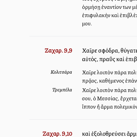
ὁρμήσῃ ἐναντίον των μὲ
ἐπιφυλακὴν καὶ ἐπιβλέπ
μου.
Ζαχαρ. 9,9
Χαῖρε σφόδρα, θύγατε
αὐτός, πραΰς καὶ ἐπι
Κολιτσάρα
Χαῖρε λοιπὸν πάρα πολύ
πρᾷος, καθήμενος ἐπάνω
Τρεμπέλα
Χαῖρε λοιπὸν πάρα πολ
σου, ὁ Μεσσίας, ἔρχεται
ἵππον ἢ ἅρμα πολεμικόν,
Ζαχαρ. 9,10
καὶ ἐξολοθρεύσει ἅρμ