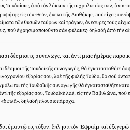
υς Ἰουδαίους, ἀπὸ τὸν λάκκον τῆς αἰχμαλωσίας των, ὅπου 
Προφήτης εἰς τὸν Θεόν, ἕνεκα τῆς Διαθήκης, ποὺ εἶχες συνάψ
 αἵματα τῶν θυσιῶν ταύρων καὶ τράγων, ἀνέσυρες τοὺς αἰχ
ους, ποὺ ἐχρησιμοποιοῦντο σὰν φύλακες· δηλαδὴ ἀπὸ τὴν 
σι δέσμιοι τῆς συναγωγῆς, καὶ ἀντὶ μιᾶς ἡμέρας παρο
 καὶ δέσμιοι τῆς Ἰουδαϊκῆς συναγωγῆς, θὰ ἐγκατασταθῆτε ἀσ
 ὀλιγοχρονίου ἐξορίας σου, λαὲ τῆς φυλῆς Ἰούδα, θὰ σοῦ ἀντ
 αἰχμάλωτοι τῆς Ἰουδαϊκῆς συναγωγῆς θὰ ἐγκατασταθῆτε κατ
ντὶ τῆς ἐξορίας σου, Ἰουδαϊκὲ λαέ, εἰς τὴν Βαβυλῶνα, ποὺ 
ω «διπλᾶ», δηλαδὴ πλουσιοπάροχα.
ύδα, ἐμαυτῷ εἰς τόξον, ἔπλησα τὸν Ἐφραὶμ καὶ ἐξεγερῶ 