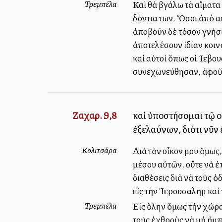
Τρεμπέλα
Καὶ θὰ βγάλω τὰ αἵματα
δόντια των. Ὅσοι ἀπὸ α
ἀποβοῦν δὲ τόσον γνήσιο
ἀποτελέσουν ἰδίαν κοινό
καὶ αὐτοὶ ὅπως οἱ Ἰεβου
συνεχωνεύθησαν, ἀφοῦ 
Ζαχαρ. 9,8
καὶ ὑποστήσομαι τῷ ο
ἐξελαύνων, διότι νῦν
Κολιτσάρα
Διὰ τὸν οἶκον μου ὅμως
μέσου αὐτῶν, οὔτε νὰ ἐ
διαθέσεις διὰ νὰ τοὺς 
εἰς τὴν Ἱερουσαλὴμ καὶ
Τρεμπέλα
Εἰς ὅλην ὅμως τὴν χώρα
τοὺς ἐχθροὺς νὰ μὴ ἠμπο