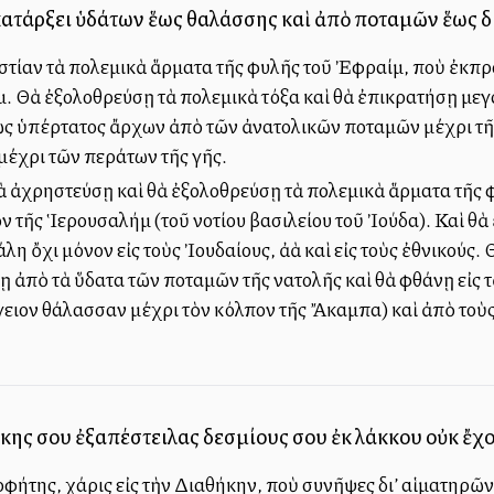
 κατάρξει ὑδάτων ἕως θαλάσσης καὶ ἀπὸ ποταμῶν ἕως δι
στίαν τὰ πολεμικὰ ἅρματα τῆς φυλῆς τοῦ Ἐφραίμ, ποὺ ἐκπρο
. Θὰ ἐξολοθρεύσῃ τὰ πολεμικὰ τόξα καὶ θὰ ἐπικρατήσῃ με
ς ὑπέρτατος ἄρχων ἀπὸ τῶν ἀνατολικῶν ποταμῶν μέχρι τ
μέχρι τῶν περάτων τῆς γῆς.
ὰ ἀχρηστεύσῃ καὶ θὰ ἐξολοθρεύσῃ τὰ πολεμικὰ ἅρματα τῆς 
ὸν τῆς Ἱερουσαλήμ (τοῦ νοτίου βασιλείου τοῦ Ἰούδα). Καὶ θὰ
η ὄχι μόνον εἰς τοὺς Ἰουδαίους, ἀλλὰ καὶ εἰς τοὺς ἐθνικούς
ζῃ ἀπὸ τὰ ὕδατα τῶν ποταμῶν τῆς Ἀνατολῆς καὶ θὰ φθάνῃ εἰς
εσόγειον θάλασσαν μέχρι τὸν κόλπον τῆς Ἄκαμπα) καὶ ἀπὸ το
θήκης σου ἐξαπέστειλας δεσμίους σου ἐκ λάκκου οὐκ ἔχ
οφήτης, χάρις εἰς τὴν Διαθήκην, ποὺ συνῆψες δι’ αἱματηρῶ