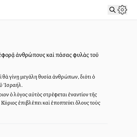
ς ἐφορᾷ ἀνθρώπους καὶ πάσας φυλὰς τοῦ
 θὰ γίνῃ μεγάλη θυσία ἀνθρώπων, διότι ὁ
οῦ Ἰσραήλ.
ιον ὁ λόγος αὐτὸς στρέφεται ἐναντίον τῆς
ύριος ἐπιβλέπει καὶ ἐποπτεύει ὅλους τοὺς