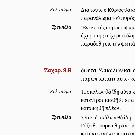
Κολιτσάρα
Διὰ τοῦτο ὁ Κύριος θὰ κ
παρανάλωμα τοῦ πυρός
Τρεμπέλα
Ἕνεκα τῆς συμπεριφορᾶς
ὀχυρά της τείχη καὶ ὅλη
παραδοθῇ εἰς τὴν φωτιὰ
Ζαχαρ. 9,5
ὄψεται Ἀσκάλων καὶ φ
παραπτώματι αὐτῆς· κ
Κολιτσάρα
Ἡ Ἀσκάλων θὰ ἴδῃ αὐτὰ 
κατεντροπιασθῇ ἔπειτα 
κατοικηθῇ πλέον.
Τρεμπέλα
Ὅταν ἡ Ἀσκάλων θὰ ἴδῃ 
Γάζα θὰ κυριευθῇ ἀπὸ ἰ
καὶ ἐντροπὴν ἔπειτα ἀπ