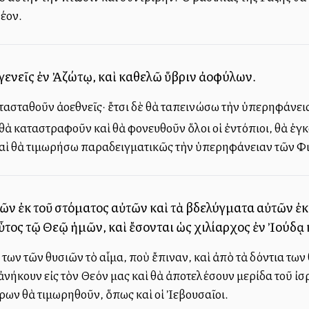
λέον.
ογενεῖς ἐν Ἀζώτῳ, καὶ καθελῶ ὕβριν ἀλλοφύλων.
τασταθοῦν ἀλλοεθνεῖς· ἔτσι δὲ θὰ ταπεινώσω τὴν ὑπερηφάνει
ν θὰ καταστραφοῦν καὶ θὰ φονευθοῦν ὅλοι οἱ ἐντόπιοι, θὰ ἐγ
αὶ θὰ τιμωρήσω παραδειγματικῶς τὴν ὑπερηφάνειαν τῶν Φι
τῶν ἐκ τοῦ στόματος αὐτῶν καὶ τὰ βδελύγματα αὐτῶν ἐ
ὗτος τῷ Θεῷ ἡμῶν, καὶ ἔσονται ὡς χιλίαρχος ἐν Ἰούδᾳ
των τῶν θυσιῶν τὸ αἷμα, ποὺ ἔπιναν, καὶ ἀπὸ τὰ δόντια τω
νήκουν εἰς τὸν Θεόν μας καὶ θὰ ἀποτελέσουν μερίδα τοῦ ἰσρ
άρων θὰ τιμωρηθοῦν, ὅπως καὶ οἱ Ἰεβουσαῖοι.