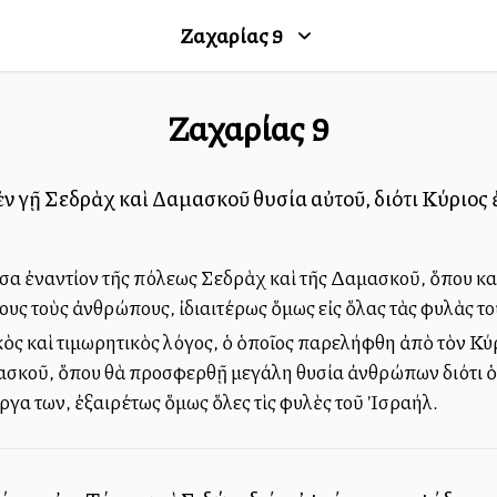
Ζαχαρίας
9
Ζαχαρίας
9
ἐν γῇ Σεδρὰχ καὶ Δαμασκοῦ θυσία αὐτοῦ, διότι Κύριο
σα ἐναντίον τῆς πόλεως Σεδρὰχ καὶ τῆς Δαμασκοῦ, ὅπου καὶ
λους τοὺς ἀνθρώπους, ἰδιαιτέρως ὅμως εἰς ὅλας τὰς φυλὰς τ
ς καὶ τιμωρητικὸς λόγος, ὁ ὁποῖος παρελήφθη ἀπὸ τὸν Κύρ
σκοῦ, ὅπου θὰ προσφερθῇ μεγάλη θυσία ἀνθρώπων διότι ὁ Κ
ργα των, ἐξαιρέτως ὅμως ὅλες τὶς φυλὲς τοῦ Ἰσραήλ.