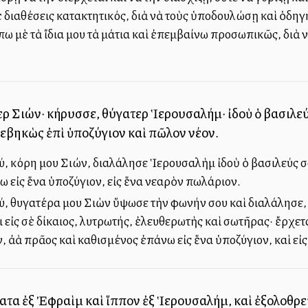
 διαθέσεις κατακτητικός, διὰ νὰ τοὺς ὑποδουλώσῃ καὶ ὁδηγή
ω μὲ τὰ ἴδια μου τὰ μάτια καὶ ἐπεμβαίνω προσωπικῶς, διὰ 
ρ Σιών· κήρυσσε, θύγατερ Ἱερουσαλήμ· ἰδοὺ ὁ βασιλεύς
βεβηκὼς ἐπὶ ὑποζύγιον καὶ πῶλον νέον.
, κόρη μου Σιών, διαλάλησε Ἱερουσαλὴμ ἰδοὺ ὁ βασιλεύς σου
 εἰς ἕνα ὑποζύγιον, εἰς ἕνα νεαρὸν πωλάριον.
ύ, θυγατέρα μου Σιὼν ὕψωσε τὴν φωνήν σου καὶ διαλάλησε,
 εἰς σὲ δίκαιος, λυτρωτής, ἐλευθερωτὴς καὶ σωτῆρας· ἔρχετ
 ἀλλὰ πρᾶος καὶ καθισμένος ἐπάνω εἰς ἕνα ὑποζύγιον, καὶ εἰ
ατα ἐξ Ἐφραὶμ καὶ ἵππον ἐξ Ἱερουσαλήμ, καὶ ἐξολοθρεύ