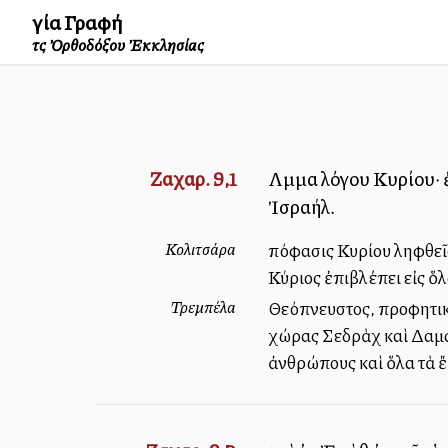
Ἁγία Γραφή
τῆς Ὀρθοδόξου Ἐκκλησίας
Ζαχαρ. 9,1
Λῆμμα λόγου Κυρίου· 
Ἰσραήλ.
Κολιτσάρα
Ἀπόφασις Κυρίου ληφθεῖ
Κύριος ἐπιβλέπει εἰς ὅ
Τρεμπέλα
Θεόπνευστος, προφητικὸ
χώρας Σεδρὰχ καὶ Δαμα
ἀνθρώπους καὶ ὅλα τὰ ἔ