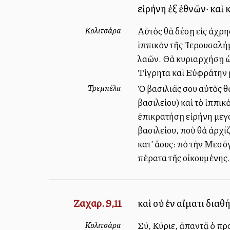
εἰρήνη ἐξ ἐθνῶν· καὶ
Κολιτσάρα
Αὐτὸς θὰ δέσῃ εἰς ἀχρη
ἱππικὸν τῆς Ἱερουσαλήμ
λαῶν. Θὰ κυριαρχήσῃ ὡ
Τίγρητα καὶ Εὐφράτην 
Τρεμπέλα
Ὁ βασιλιᾶς σου αὐτὸς θ
βασιλείου) καὶ τὸ ἱππικ
ἐπικρατήσῃ εἰρήνη μεγάλ
βασιλείου, ποὺ θὰ ἀρχί
κατ’ ἄλλους: Ἀπὸ τὴν Μ
πέρατα τῆς οἰκουμένης.
Ζαχαρ. 9,11
καὶ σὺ ἐν αἵματι δια
Κολιτσάρα
Σύ, Κύριε, ἀπαντᾷ ὁ πρ