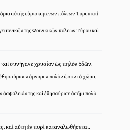
ὰ ὅρια αὐτῆς εὑρισκομένων πόλεων Τύρου καὶ
 γειτονικῶν της Φοινικικῶν πόλεων Τύρου καὶ
 καὶ συνήγαγε χρυσίον ὡς πηλὸν ὁδῶν.
ὶ ἐθησαύρισεν ἄργυρον πολὺν ὡσὰν τὸ χῶμα,
τὴν ἀσφάλειάν της καὶ ἐθησαύρισε ἀσῆμι πολὺ
ῆς, καὶ αὕτη ἐν πυρὶ καταναλωθήσεται.