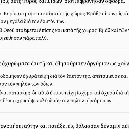
ρίοις αὐτῆς Τύρος καὶ Σιδών, διότι ἐφρόνησαν σφόδρα.
 Κυρίου στρέφεται καὶ κατὰ τῆς χώρας Ἐμὰθ καὶ τῶν εἰς τ
αν μεγάλα διὰ τὸν ἑαυτόν των.
ῦ Θεοῦ στρέφεται ἐπίσης καὶ κατὰ τῆς χώρας Ἐμὰθ καὶ τῶν
ανεύθησαν πάρα πολύ.
 ὀχυρώματα ἑαυτῇ καὶ ἐθησαύρισεν ἀργύριον ὡς χοῦν
οδόμησεν ὀχυρὰ τείχη διὰ τὸν ἑαυτόν της, ἀπεταμίευσε κα
σὰν τὸν πηλὸν τῶν ὁδῶν.
ναι αὐτάρκης· δι’ αὐτὸ ἔκτισε τείχη ἰσχυρὰ καὶ ὀχυρὰ διὰ 
ε δὲ καὶ χρυσάφι πολὺ ὡσὰν τὸν πηλὸν τῶν δρόμων.
ρονομήσει αὐτὴν καὶ πατάξει εἰς θάλασσαν δύναμιν αὐτ