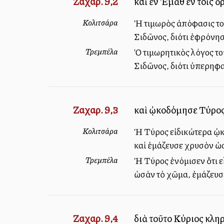
Ζαχαρ. 9,2
καὶ ἐν Ἐμὰθ ἐν τοῖς ὁ
Κολιτσάρα
Ἡ τιμωρὸς ἀπόφασις του
Σιδῶνος, διότι ἐφρόνησ
Τρεμπέλα
Ὁ τιμωρητικὸς λόγος το
Σιδῶνος, διότι ὑπερηφ
Ζαχαρ. 9,3
καὶ ᾠκοδόμησε Τύρος
Κολιτσάρα
Ἡ Τύρος εἰδικώτερα ᾠκ
καὶ ἐμάζευσε χρυσὸν ὡ
Τρεμπέλα
Ἡ Τύρος ἐνόμισεν ὅτι εἶ
ὡσὰν τὸ χῶμα, ἐμάζευσ
Ζαχαρ. 9,4
διὰ τοῦτο Κύριος κλη