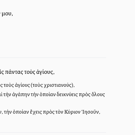
 μου,
ἰς πάντας τοὺς ἁγίους,
ς τοὺς ἁγίους (τοὺς χριστιανούς),
ὶ τὴν ἀγάπην τὴν ὁποίαν δεικνύεις πρὸς ὅλους
, τὴν ὁποίαν ἔχεις πρὸς τὸν Κύριον Ἰησοῦν,