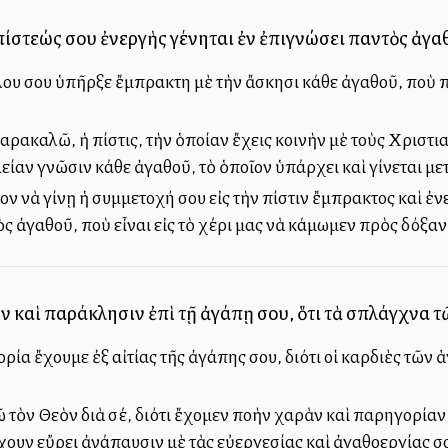
ίστεώς σου ἐνεργὴς γένηται ἐν ἐπιγνώσει παντὸς ἀγαθοῦ
λου σου ὑπῆρξε ἔμπρακτη μὲ τὴν ἄσκησι κάθε ἀγαθοῦ, ποὺ πισ
αρακαλῶ, ἡ πίστις, τὴν ὁποίαν ἔχεις κοινὴν μὲ τοὺς Χριστι
λείαν γνῶσιν κάθε ἀγαθοῦ, τὸ ὁποῖον ὑπάρχει καὶ γίνεται μ
ν νὰ γίνῃ ἡ συμμετοχή σου εἰς τὴν πίστιν ἔμπρακτος καὶ ἐν
 ἀγαθοῦ, ποὺ εἶναι εἰς τὸ χέρι μας νὰ κάμωμεν πρὸς δόξα
ὴν καὶ παράκλησιν ἐπὶ τῇ ἀγάπῃ σου, ὅτι τὰ σπλάγχνα τ
ορία ἔχουμε ἐξ αἰτίας τῆς ἀγάπης σου, διότι οἱ καρδιὲς τῶ
τὸν Θεὸν διὰ σέ, διότι ἔχομεν πολλὴν χαρὰν καὶ παρηγορίαν 
υν εὔρει ἀνάπαυσιν μὲ τὰς εὐεργεσίας καὶ ἀγαθοεργίας σ