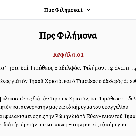
Πρὸς Φιλήμονα
1
Πρὸς Φιλήμονα
Κεφάλαιο
1
τοῦ Ἰησοῦ, καὶ Τιμόθεος ὁ ἀδελφός, Φιλήμονι τῷ ἀγαπη
ένος γιὰ τὸν Ἰησοῦ Χριστό, καὶ ὁ Τιμόθεος ὁ ἀδελφὸς ἀπε
φυλακισμένος διὰ τὸν Ἰησοῦν Χριστόν, καὶ Τιμόθεος ὁ ἀδ
ητὸν καὶ συνεργάτην μας εἰς τὸ κήρυγμα τοῦ εὐαγγελίου,
καὶ φυλακισμένος εἰς τὴν Ρώμην διὰ τὸ Εὐαγγέλιον τοῦ Ἰησ
 διὰ τὴν ἀρετήν του καὶ συνεργάτην μας εἰς τὸ κήρυγμα