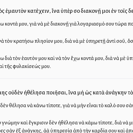
 ἐμαυτὸν κατέχειν, ἵνα ὑπὲρ σοῦ διακονῇ μοι ἐν τοῖς δε
σω κοντά μου, γιὰ νὰ μὲ διακονῇ γιὰ λογαριασμό σου τώρα π
ὰ τὸν κρατήσω πλησίον μου, διὰ νὰ μὲ ὑπηρετῇ ἀντὶ σοῦ, ὅσ
ω διὰ τὸν ἑαυτόν μου καὶ νὰ τὸν ἔχω κοντά μου, διὰ νὰ μὲ 
αὶ τῆς φυλακίσεώς μου.
ης οὐδὲν ἠθέλησα ποιῆσαι, ἵνα μὴ ὡς κατὰ ἀνάγκην τὸ ἀ
υ δὲν θέλησα νὰ κάνω τίποτε, γιὰ νὰ μὴν εἶναι τὸ καλό σου σὰ
ου γνώμην καὶ ἔγκρισιν δὲν ἠθέλησα νὰ κάμω τίποτε, διὰ νὰ μ
ς σὰν ἐξ ἀνάγκης, ἀλλὰ ὑπηρεσία ἀπὸ τὴν καρδία σου καὶ ἀ