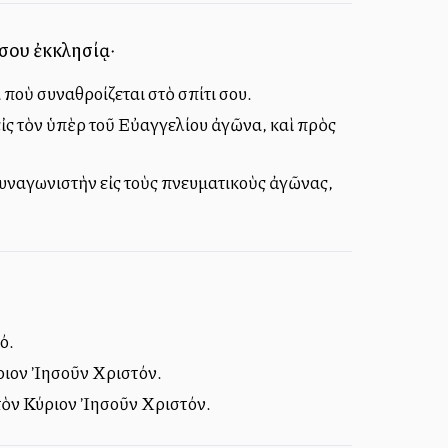
 σου ἐκκλησίᾳ·
 ποὺ συναθροίζεται στὸ σπίτι σου.
ἰς τὸν ὑπὲρ τοῦ Εὐαγγελίου ἀγῶνα, καὶ πρὸς
συναγωνιστὴν εἰς τοὺς πνευματικοὺς ἀγῶνας,
ό.
ύριον Ἰησοῦν Χριστόν.
 τὸν Κύριον Ἰησοῦν Χριστόν.