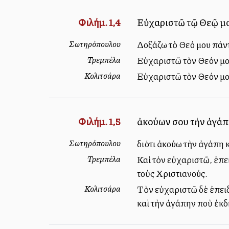
Φιλήμ. 1,4
Εὐχαριστῶ τῷ Θεῷ μο
Σωτηρόπουλου
Δοξάζω τὸ Θεό μου πάντ
Τρεμπέλα
Εὐχαριστῶ τὸν Θεόν μου
Κολιτσάρα
Εὐχαριστῶ τὸν Θεόν μου
Φιλήμ. 1,5
ἀκούων σου τὴν ἀγάπην
Σωτηρόπουλου
διότι ἀκούω τὴν ἀγάπη κ
Τρεμπέλα
Καὶ τὸν εὐχαριστῶ, ἐπε
τοὺς Χριστιανούς.
Κολιτσάρα
Τὸν εὐχαριστῶ δὲ ἐπειδ
καὶ τὴν ἀγάπην ποὺ ἐκδ