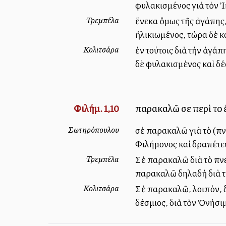
φυλακισμένος γιὰ τὸν 
Τρεμπέλα
ἕνεκα ὅμως τῆς ἀγάπης
ἠλικιωμένος, τώρα δὲ κ
Κολιτσάρα
ἐν τούτοις διὰ τὴν ἀγά
δὲ φυλακισμένος καὶ δέ
Φιλήμ. 1,10
παρακαλῶ σε περὶ τοῦ 
Σωτηρόπουλου
σὲ παρακαλῶ γιὰ τὸ (πν
Φιλήμονος καὶ δραπέτε
Τρεμπέλα
Σὲ παρακαλῶ διὰ τὸ πνε
παρακαλῶ δηλαδὴ διὰ 
Κολιτσάρα
Σὲ παρακαλῶ, λοιπόν, δ
δέσμιος, διὰ τὸν Ὀνήσι