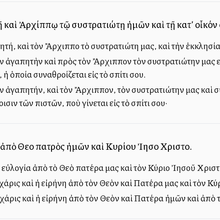
 καὶ Ἀρχίππῳ τῷ συστρατιώτῃ ἡμῶν καὶ τῇ κατ’ οἶκόν
ητή, καὶ τὸν Ἄρχιππο τὸ συστρατιώτη μας, καὶ τὴν ἐκκλησία
ν ἀγαπητὴν καὶ πρὸς τὸν Ἄρχιππον τὸν συστρατιώτην μας ε
 ἡ ὁποία συναθροίζεται εἰς τὸ σπίτι σου.
ν ἀγαπητήν, καὶ τὸν Ἄρχιππον, τὸν συστρατιώτην μας καὶ 
ισιν τῶν πιστῶν, ποὺ γίνεται εἰς τὸ σπίτι σου·
 ἀπὸ Θεοῦ πατρὸς ἡμῶν καὶ Κυρίου Ἰησοῦ Χριστοῦ.
αὶ εὐλογία ἀπὸ τὸ Θεὸ πατέρα μας καὶ τὸν Κύριο Ἰησοῦ Χριστ
ἡ χάρις καὶ ἡ εἰρήνη ἀπὸ τὸν Θεὸν καὶ Πατέρα μας καὶ τὸν Κ
 ἡ χάρις καὶ ἡ εἰρήνη ἀπὸ τὸν Θεὸν καὶ Πατέρα ἡμῶν καὶ ἀπὸ