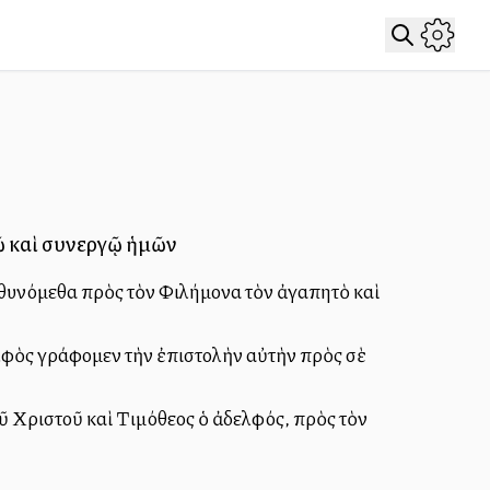
τῷ καὶ συνεργῷ ἡμῶν
υθυνόμεθα πρὸς τὸν Φιλήμονα τὸν ἀγαπητὸ καὶ
ελφὸς γράφομεν τὴν ἐπιστολὴν αὐτὴν πρὸς σὲ
οῦ Χριστοῦ καὶ Τιμόθεος ὁ ἀδελφός, πρὸς τὸν