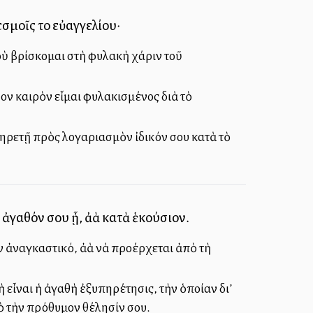
σμοῖς τοῦ εὐαγγελίου·
οὺ βρίσκομαι στὴ φυλακὴ χάριν τοῦ
ον καιρὸν εἶμαι φυλακισμένος διὰ τὸ
ὑπηρετῇ πρὸς λογαριασμὸν ἰδικόν σου κατὰ τὸ
γαθόν σου ᾖ, ἀλλὰ κατὰ ἑκούσιον.
ν ἀναγκαστικό, ἀλλὰ νὰ προέρχεται ἀπὸ τὴ
ὴ εἶναι ἡ ἀγαθὴ ἐξυπηρέτησις, τὴν ὁποίαν δι’
πὸ τὴν πρόθυμον θέλησίν σου.