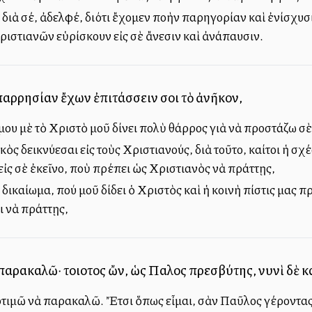
ιὰ σέ, ἀδελφέ, διότι ἔχομεν πολλὴν παρηγορίαν καὶ ἐνίσχυσ
ιστιανῶν εὑρίσκουν εἰς σὲ ἄνεσιν καὶ ἀνάπαυσιν.
 παρρησίαν ἔχων ἐπιτάσσειν σοι τὸ ἀνῆκον,
ι μου μὲ τὸ Χριστὸ μοῦ δίνει πολὺ θάρρος γιὰ νὰ προστάζω σ
ικὸς δεικνύεσαι εἰς τοὺς Χριστιανούς, διὰ τοῦτο, καίτοι ἡ σχ
εἰς σὲ ἐκεῖνο, ποὺ πρέπει ὡς Χριστιανὸς νὰ πράττῃς,
ὸ δικαίωμα, πού μοῦ δίδει ὁ Χριστὸς καὶ ἡ κοινὴ πίστις μας
ι νὰ πράττῃς,
 παρακαλῶ· τοιοῦτος ὤν, ὡς Παῦλος πρεσβύτης, νυνὶ δὲ κα
τιμῶ νὰ παρακαλῶ. Ἔτσι ὅπως εἶμαι, σὰν Παῦλος γέροντας 