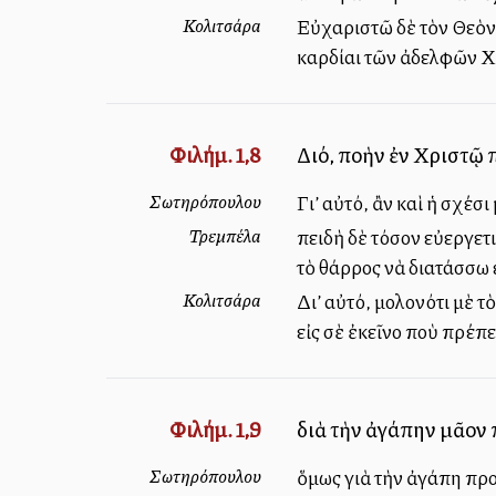
Κολιτσάρα
Εὐχαριστῶ δὲ τὸν Θεὸν δ
καρδίαι τῶν ἀδελφῶν Χρ
Φιλήμ. 1,8
Διό, πολλὴν ἐν Χριστῷ
Σωτηρόπουλου
Γι’ αὐτό, ἂν καὶ ἡ σχέσ
Τρεμπέλα
Ἐπειδὴ δὲ τόσον εὐεργετ
τὸ θάρρος νὰ διατάσσω 
Κολιτσάρα
Δι’ αὐτό, μολονότι μὲ τ
εἰς σὲ ἐκεῖνο ποὺ πρέπε
Φιλήμ. 1,9
διὰ τὴν ἀγάπην μᾶλλον
Σωτηρόπουλου
ὅμως γιὰ τὴν ἀγάπη προ