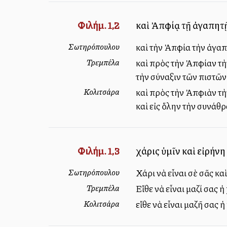
Φιλήμ. 1,2
καὶ Ἀπφίᾳ τῇ ἀγαπητῇ
Σωτηρόπουλου
καὶ τὴν Ἀπφία τὴν ἀγαπ
Τρεμπέλα
καὶ πρὸς τὴν Ἀπφίαν τὴ
τὴν σύναξιν τῶν πιστῶν,
Κολιτσάρα
καὶ πρὸς τὴν Ἀπφιὰν τὴ
καὶ εἰς ὅλην τὴν συνάθρο
Φιλήμ. 1,3
χάρις ὑμῖν καὶ εἰρήνη
Σωτηρόπουλου
Χάρι νὰ εἶναι σὲ σᾶς κ
Τρεμπέλα
Εἴθε νὰ εἶναι μαζί σας 
Κολιτσάρα
εἴθε νὰ εἶναι μαζῆ σας