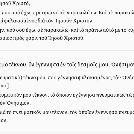
Ἰησοῦ Χριστό,
, ποὺ σοῦ ἔχω, προτιμῶ νὰ σὲ παρακαλέσω. Καὶ σὲ παρακαλ
αὶ φυλακισμένος διὰ τὸν Ἰησοῦν Χριστόν.
πην, ποὺ σοῦ ἔχω, σὲ παρακαλῶ· καὶ τὸ πράττω αὐτὸ μὲ τὸ 
σμιος πρὸς χάριν τοῦ Ἰησοῦ Χριστοῦ.
ἐμοῦ τέκνου, ὃν ἐγέννησα ἐν τοῖς δεσμοῖς μου, Ὀνήσιμο
ευματικὸ) τέκνο μου, ποὺ γέννησα φυλακισμένος, τὸν Ὀνή
υσε],
υματικόν μου τέκνον, τὸ ὁποῖον ἐγέννησα πνευματικῶς τώρα
τὸν Ὀνήσιμον,
ιὰ τὸ πνευματικόν μου τέκνον, τὸν ὁποῖον ἐγέννησα πνευμα
μον,