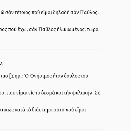
ῶ σὰν τέτοιος ποὺ εἶμαι δηλαδὴ σὰν Παῦλος,
κῦρος ποὺ ἔχω, σὰν Παῦλος ἠλικιωμένος, τώρα
ν,
σιμο [Σημ.: Ὁ Ὀνήσιμος ἦταν δοῦλος τοῦ
, ποὺ εἶμαι εἰς τὰ δεσμὰ καὶ τὴν φυλακήν. Σὲ
τικῶς κατὰ τὸ διάστημα αὐτό ποὺ εἶμαι