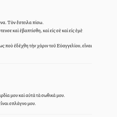
μένα. Τὸν ἔστειλα πίσω.
ευσε καὶ ἐβαπτίσθη, καὶ εἰς σὲ καὶ εἰς ἐμὲ
ὅμως ποὺ ἐδέχθη τὴν χάριν τοῦ Εὐαγγελίου, εἶναι
ρδία μου καὶ αὐτὰ τὰ σωθικά μου.
εἶναι σπλάγνο μου.