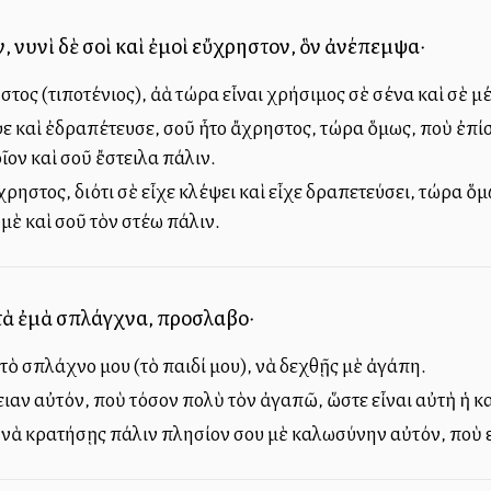
, νυνὶ δὲ σοὶ καὶ ἐμοὶ εὔχρηστον, ὃν ἀνέπεμψα·
στος (τιποτένιος), ἀλλὰ τώρα εἶναι χρήσιμος σὲ σένα καὶ σὲ 
εψε καὶ ἐδραπέτευσε, σοῦ ἦτο ἄχρηστος, τώρα ὅμως, ποὺ ἐπίστ
ῖον καὶ σοῦ ἔστειλα πάλιν.
 ἄχρηστος, διότι σὲ εἶχε κλέψει καὶ εἶχε δραπετεύσει, τώρα 
μὲ καὶ σοῦ τὸν στέλλω πάλιν.
ι τὰ ἐμὰ σπλάγχνα, προσλαβοῦ·
 τὸ σπλάχνο μου (τὸ παιδί μου), νὰ δεχθῇς μὲ ἀγάπη.
ειαν αὐτόν, ποὺ τόσον πολὺ τὸν ἀγαπῶ, ὥστε εἶναι αὐτὴ ἡ κα
ὶ νὰ κρατήσῃς πάλιν πλησίον σου μὲ καλωσύνην αὐτόν, ποὺ 