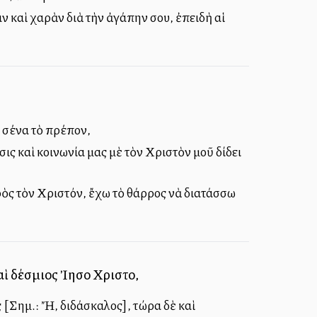
ιν καὶ χαρὰν διὰ τὴν ἀγάπην σου, ἐπειδὴ αἱ
ὲ σένα τὸ πρέπον,
έσις καὶ κοινωνία μας μὲ τὸν Χριστὸν μοῦ δίδει
 πρὸς τὸν Χριστόν, ἔχω τὸ θάρρος νὰ διατάσσω
ὶ δέσμιος Ἰησοῦ Χριστοῦ,
[Σημ.: Ἤ, διδάσκαλος], τώρα δὲ καὶ