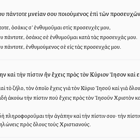
υ πάντοτε μνείαν σου ποιούμενος ἐπὶ τῶν προσευχῶν
οτε, ὁσάκις σ’ ἐνθυμοῦμαι στὶς προσευχές μου,
 πάντοτε, ὁσάκις σὲ ἐνθυμοῦμαι κατὰ τὰς προσευχάς μου.
 πάντοτε, ἐνθυμούμενος σὲ εἰς τὰς προσευχάς μου.
 καὶ τὴν πίστιν ἣν ἔχεις πρὸς τὸν Κύριον Ἰησοῦν καὶ ε
αὶ τὸ ζῆλο, τὸν ὁποῖο ἔχεις γιὰ τὸν Κύριο Ἰησοῦ καὶ γιὰ ὅλου
ιδὴ ἀκούω τὴν πίστιν ποὺ ἔχεις πρὸς τὸν Ἰησοῦν Χριστὸν κα
ὴ πληροφοροῦμαι τὴν ἀγάπην καὶ τὴν πίστιν σου· τὴν πίστιν
ηλώνεις πρὸς ὅλους τοὺς Χριστιανούς.