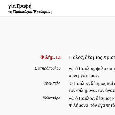
Ἁγία Γραφή
τῆς Ὀρθοδόξου Ἐκκλησίας
Φιλήμ. 1,1
Παῦλος, δέσμιος Χρισ
Σωτηρόπουλου
Ἐγὼ ὁ Παῦλος, φυλακισμ
συνεργάτη μας,
Τρεμπέλα
Ὁ Παῦλος, δέσμιος καὶ 
τὸν Φιλήμονα, τὸν ἀγαπ
Κολιτσάρα
Ἐγὼ ὁ Παῦλος, δέσμιος 
Φιλήμονα, τὸν ἀγαπητὸν