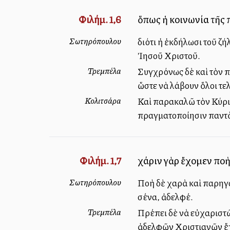
Φιλήμ. 1,6
ὅπως ἡ κοινωνία τῆς π
Σωτηρόπουλου
διότι ἡ ἐκδήλωσι τοῦ ζή
Ἰησοῦ Χριστοῦ.
Τρεμπέλα
Συγχρόνως δὲ καὶ τὸν π
ὥστε νὰ λάβουν ὅλοι τε
Κολιτσάρα
Καὶ παρακαλῶ τὸν Κύριο
πραγματοποίησιν παντὸς
Φιλήμ. 1,7
χάριν γὰρ ἔχομεν πολλ
Σωτηρόπουλου
Πολλὴ δὲ χαρὰ καὶ παρηγ
σένα, ἀδελφέ.
Τρεμπέλα
Πρέπει δὲ νὰ εὐχαριστῶ 
ἀδελφῶν Χριστιανῶν ἔχο