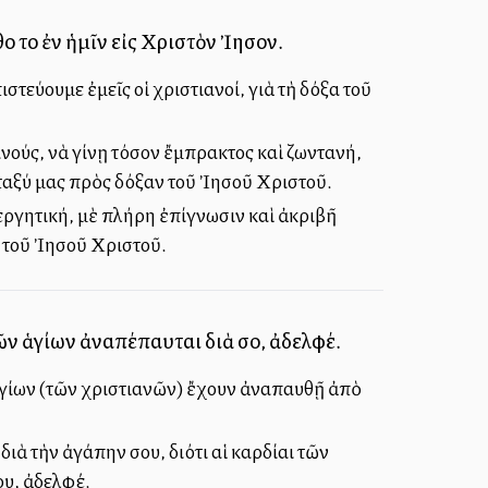
 τοῦ ἐν ἡμῖν εἰς Χριστὸν Ἰησοῦν.
τεύουμε ἐμεῖς οἱ χριστιανοί, γιὰ τὴ δόξα τοῦ
ανούς, νὰ γίνῃ τόσον ἔμπρακτος καὶ ζωντανή,
εταξύ μας πρὸς δόξαν τοῦ Ἰησοῦ Χριστοῦ.
εργητική, μὲ πλήρη ἐπίγνωσιν καὶ ἀκριβῆ
ν τοῦ Ἰησοῦ Χριστοῦ.
ῶν ἁγίων ἀναπέπαυται διὰ σοῦ, ἀδελφέ.
ν ἁγίων (τῶν χριστιανῶν) ἔχουν ἀναπαυθῇ ἀπὸ
διὰ τὴν ἀγάπην σου, διότι αἱ καρδίαι τῶν
ου, ἀδελφέ.