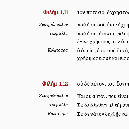
Φιλήμ. 1,11
τόν ποτέ σοι ἄχρηστον
Σωτηρόπουλου
ποὺ ἄλλοτε σοῦ ἦταν ἄχρη
Τρεμπέλα
ποὺ ἄλλοτε, ὅταν σὲ ἔκλ
ἔγινε χρήσιμος, τὸν ὁπο
Κολιτσάρα
ὁ ὁποῖος ἄλλοτε σοῦ ἦτο
χρήσιμος εἰς σὲ καὶ εἰς ἐ
Φιλήμ. 1,12
σὺ δὲ αὐτόν, τοῦτ’ ἔστ
Σωτηρόπουλου
Καὶ σὺ αὐτόν, ποὺ εἶναι
Τρεμπέλα
Σὺ δὲ δέχθητι μὲ εὐμέν
Κολιτσάρα
Σὺ δὲ νὰ τὸν δεχθῇς κα