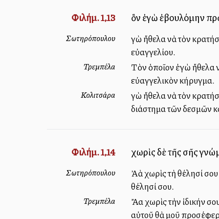
Φιλήμ. 1,13
ὃν ἐγὼ ἐβουλόμην πρὸς
Σωτηρόπουλου
Ἐγὼ ἤθελα νὰ τὸν κρατή
εὐαγγελίου.
Τρεμπέλα
Τὸν ὁποῖον ἐγὼ ἤθελα ν
εὐαγγελικὸν κήρυγμα.
Κολιτσάρα
Ἐγὼ ἤθελα νὰ τὸν κρατήσ
διάστημα τῶν δεσμῶν κ
Φιλήμ. 1,14
χωρὶς δὲ τῆς σῆς γνώμ
Σωτηρόπουλου
Ἀλλὰ χωρὶς τὴ θέλησί σο
θέλησί σου.
Τρεμπέλα
Ἄλλα χωρὶς τὴν ἰδικήν σ
αὐτοῦ θὰ μοῦ προσέφερε