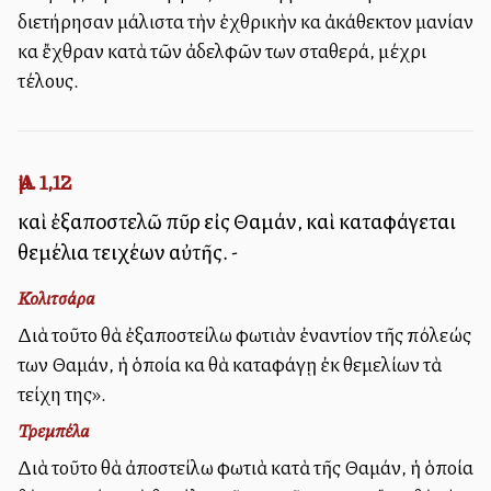
διετήρησαν μάλιστα τὴν ἐχθρικὴν καὶ ἀκάθεκτον μανίαν
καὶ ἔχθραν κατὰ τῶν ἀδελφῶν των σταθερά, μέχρι
τέλους.
Ἀμ. 1,12
καὶ ἐξαποστελῶ πῦρ εἰς Θαμάν, καὶ καταφάγεται
θεμέλια τειχέων αὐτῆς. -
Κολιτσάρα
Διὰ τοῦτο θὰ ἐξαποστείλω φωτιὰν ἐναντίον τῆς πόλεώς
των Θαμάν, ἡ ὁποία καὶ θὰ καταφάγῃ ἐκ θεμελίων τὰ
τείχη της».
Τρεμπέλα
Διὰ τοῦτο θὰ ἀποστείλω φωτιὰ κατὰ τῆς Θαμάν, ἡ ὁποία