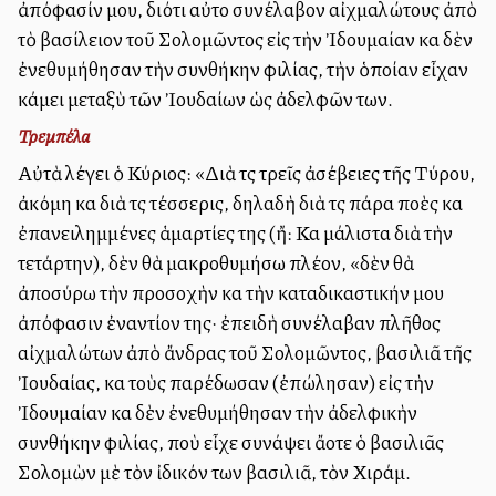
ἀπόφασίν μου, διότι αὐτοὶ συνέλαβον αἰχμαλώτους ἀπὸ
τὸ βασίλειον τοῦ Σολομῶντος εἰς τὴν Ἰδουμαίαν καὶ δὲν
ἐνεθυμήθησαν τὴν συνθήκην φιλίας, τὴν ὁποίαν εἶχαν
κάμει μεταξὺ τῶν Ἰουδαίων ὡς ἀδελφῶν των.
Τρεμπέλα
Αὐτὰ λέγει ὁ Κύριος: «Διὰ τὶς τρεῖς ἀσέβειες τῆς Τύρου,
ἀκόμη καὶ διὰ τὶς τέσσερις, δηλαδὴ διὰ τὶς πάρα πολλὲς καὶ
ἐπανειλημμένες ἁμαρτίες της (ἤ: Καὶ μάλιστα διὰ τὴν
τετάρτην), δὲν θὰ μακροθυμήσω πλέον, «δὲν θὰ
ἀποσύρω τὴν προσοχὴν καὶ τὴν καταδικαστικήν μου
ἀπόφασιν ἐναντίον της· ἐπειδὴ συνέλαβαν πλῆθος
αἰχμαλώτων ἀπὸ ἄνδρας τοῦ Σολομῶντος, βασιλιᾶ τῆς
Ἰουδαίας, καὶ τοὺς παρέδωσαν (ἐπώλησαν) εἰς τὴν
Ἰδουμαίαν καὶ δὲν ἐνεθυμήθησαν τὴν ἀδελφικὴν
συνθήκην φιλίας, ποὺ εἶχε συνάψει ἄλλοτε ὁ βασιλιᾶς
Σολομὼν μὲ τὸν ἰδικόν των βασιλιᾶ, τὸν Χιράμ.