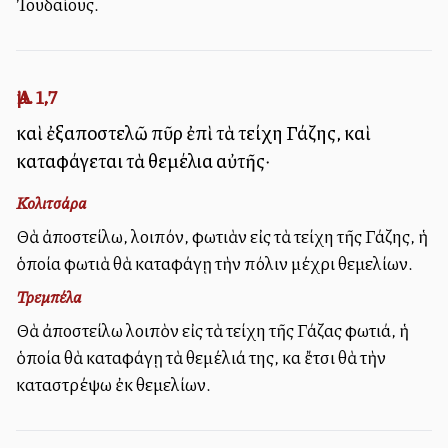
Ἰουδαίους.
Ἀμ. 1,7
καὶ ἐξαποστελῶ πῦρ ἐπὶ τὰ τείχη Γάζης, καὶ
καταφάγεται τὰ θεμέλια αὐτῆς·
Κολιτσάρα
Θὰ ἀποστείλω, λοιπόν, φωτιὰν εἰς τὰ τείχη τῆς Γάζης, ἡ
ὁποία φωτιὰ θὰ καταφάγῃ τὴν πόλιν μέχρι θεμελίων.
Τρεμπέλα
Θὰ ἀποστείλω λοιπὸν εἰς τὰ τείχη τῆς Γάζας φωτιά, ἡ
ὁποία θὰ καταφάγῃ τὰ θεμέλιά της, καὶ ἔτσι θὰ τὴν
καταστρέψω ἐκ θεμελίων.