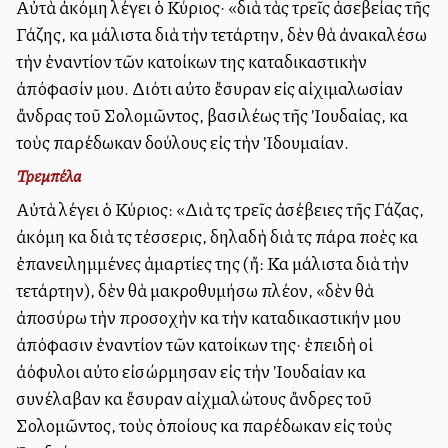
Αὐτὰ ἀκόμη λέγει ὁ Κύριος· «διὰ τὰς τρεῖς ἀσεβείας τῆς
Γάζης, καὶ μάλιστα διὰ τὴν τετάρτην, δὲν θὰ ἀνακαλέσω
τὴν ἐναντίον τῶν κατοίκων της καταδικαστικὴν
ἀπόφασίν μου. Διότι αὐτοὶ ἔσυραν εἰς αἰχιμαλωσίαν
ἄνδρας τοῦ Σολομῶντος, βασιλέως τῆς Ἰουδαίας, καὶ
τοὺς παρέδωκαν δούλους εἰς τὴν Ἰδουμαίαν.
Τρεμπέλα
Αὐτὰ λέγει ὁ Κύριος: «Διὰ τὶς τρεῖς ἀσέβειες τῆς Γάζας,
ἀκόμη καὶ διὰ τὶς τέσσερις, δηλαδὴ διὰ τὶς πάρα πολλὲς καὶ
ἐπανειλημμένες ἁμαρτίες της (ἤ: Καὶ μάλιστα διὰ τὴν
τετάρτην), δὲν θὰ μακροθυμήσω πλέον, «δὲν θὰ
ἀποσύρω τὴν προσοχὴν καὶ τὴν καταδικαστικήν μου
ἀπόφασιν ἐναντίον τῶν κατοίκων της· ἐπειδὴ οἱ
ἀλλόφυλοι αὐτοὶ εἰσώρμησαν εἰς τὴν Ἰουδαίαν καὶ
συνέλαβαν καὶ ἔσυραν αἰχμαλώτους ἄνδρες τοῦ
Σολομῶντος, τοὺς ὁποίους καὶ παρέδωκαν εἰς τοὺς