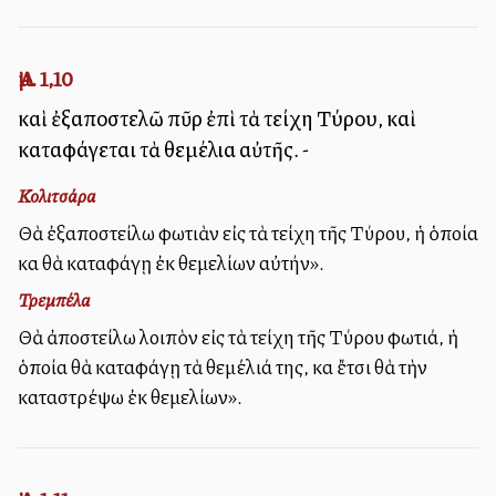
Ἀμ. 1,10
καὶ ἐξαποστελῶ πῦρ ἐπὶ τὰ τείχη Τύρου, καὶ
καταφάγεται τὰ θεμέλια αὐτῆς. -
Κολιτσάρα
Θὰ ἐξαποστείλω φωτιὰν εἰς τὰ τείχη τῆς Τύρου, ἡ ὁποία
καὶ θὰ καταφάγῃ ἐκ θεμελίων αὐτήν».
Τρεμπέλα
Θὰ ἀποστείλω λοιπὸν εἰς τὰ τείχη τῆς Τύρου φωτιά, ἡ
ὁποία θὰ καταφάγῃ τὰ θεμέλιά της, καὶ ἔτσι θὰ τὴν
καταστρέψω ἐκ θεμελίων».