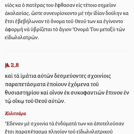
υἱὸς καὶ ὁ πατέρας του ἔφθασαν εἰς τέτοιο σημεῖον
ἀκολασίας, ὥστε συνευρίσκοντο μὲ τὴν ἰδίαν δούλην καὶ
ἔτσι ἐβεβήλωναν τὸ ὄνομα τοῦ Θεοῦ των καὶ ἐγίνοντο
ἀφορμὴ νὰ ὑβρίζεται τὸ ἅγιον Ὄνομά Του μεταξὺ τῶν
εἰδωλολατρῶν.
Ἀμ. 2,8
καὶ τὰ ἱμάτια αὐτῶν δεσμεύοντες σχοινίοις
παραπετάσματα ἐποίουν ἐχόμενα τοῦ
θυσιαστηρίου καὶ οἶνον ἐκ συκοφαντιῶν ἔπινον ἐν
τῷ οἴκῳ τοῦ Θεοῦ αὐτῶν.
Κολιτσάρα
Ἔδεναν μὲ σχοινία τὰ ἐνδύματά των καὶ ἀποτελοῦσαν
ἔτσι παραπέτασμα πλησίον τοῦ εἰδωλολατρικοῦ