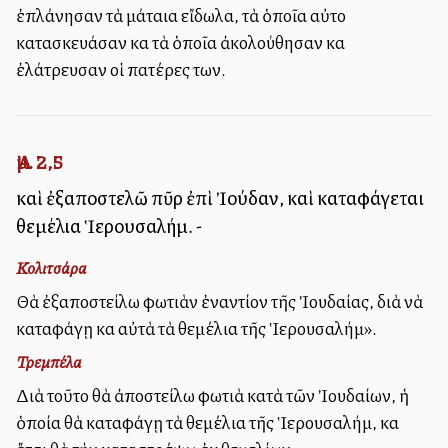
ἐπλάνησαν τὰ μάταια εἴδωλα, τὰ ὁποῖα αὐτοὶ
κατασκευάσαν καὶ τὰ ὁποῖα ἀκολούθησαν καὶ
ἐλάτρευσαν οἱ πατέρες των.
Ἀμ. 2,5
καὶ ἐξαποστελῶ πῦρ ἐπὶ Ἰούδαν, καὶ καταφάγεται
θεμέλια Ἱερουσαλήμ. -
Κολιτσάρα
Θὰ ἐξαποστείλω φωτιὰν ἐναντίον τῆς Ἰουδαίας, διὰ νὰ
καταφάγῃ καὶ αὐτὰ τὰ θεμέλια τῆς Ἱερουσαλήμ».
Τρεμπέλα
Διὰ τοῦτο θὰ ἀποστείλω φωτιὰ κατὰ τῶν Ἰουδαίων, ἡ
ὁποία θὰ καταφάγῃ τὰ θεμέλια τῆς Ἱερουσαλήμ, καὶ