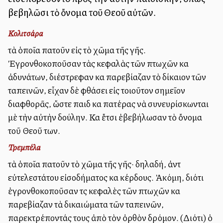
βεβηλῶσι τὸ ὄνομα τοῦ Θεοῦ αὐτῶν.
Κολιτσάρα
τὰ ὁποῖα πατοῦν εἰς τὸ χῶμα τῆς γῆς.
Ἐγρονθοκοποῦσαν τὰς κεφαλὰς τῶν πτωχῶν καὶ
ἀδυνάτων, διέστρεφαν καὶ παρεβίαζαν τὸ δίκαιον τῶν
ταπεινῶν, εἶχαν δὲ φθάσει εἰς τοιοῦτον σημεῖον
διαφθορᾶς, ὥστε παιδὶ καὶ πατέρας νὰ συνευρίσκωνται
μὲ τὴν αὐτὴν δούλην. Καὶ ἔτσι ἐβεβήλωσαν τὸ ὄνομα
τοῦ Θεοῦ των.
Τρεμπέλα
τὰ ὁποῖα πατοῦν τὸ χῶμα τῆς γῆς· δηλαδή, ἀντὶ
εὐτελεστάτου εἰσοδήματος καὶ κέρδους. Ἀκόμη, διότι
ἐγρονθοκοποῦσαν τὶς κεφαλὲς τῶν πτωχῶν καὶ
παρεβίαζαν τὰ δικαιώματα τῶν ταπεινῶν,
παρεκτρέποντάς τους ἀπὸ τὸν ὀρθὸν δρόμον. (Διότι) ὁ