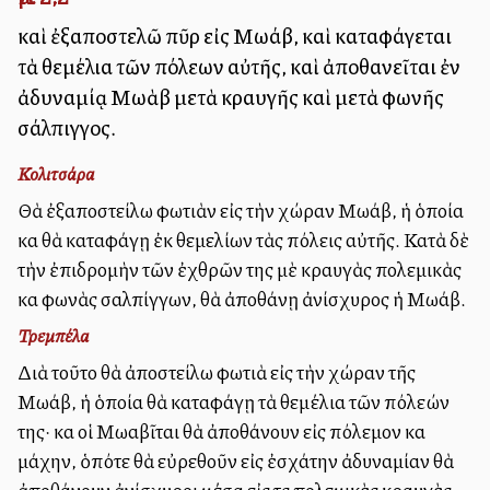
καὶ ἐξαποστελῶ πῦρ εἰς Μωάβ, καὶ καταφάγεται
τὰ θεμέλια τῶν πόλεων αὐτῆς, καὶ ἀποθανεῖται ἐν
ἀδυναμίᾳ Μωὰβ μετὰ κραυγῆς καὶ μετὰ φωνῆς
σάλπιγγος.
Κολιτσάρα
Θὰ ἐξαποστείλω φωτιὰν εἰς τὴν χώραν Μωάβ, ἡ ὁποία
καὶ θὰ καταφάγῃ ἐκ θεμελίων τὰς πόλεις αὐτῆς. Κατὰ δὲ
τὴν ἐπιδρομὴν τῶν ἐχθρῶν της μὲ κραυγὰς πολεμικὰς
καὶ φωνὰς σαλπίγγων, θὰ ἀποθάνῃ ἀνίσχυρος ἡ Μωάβ.
Τρεμπέλα
Διὰ τοῦτο θὰ ἀποστείλω φωτιὰ εἰς τὴν χώραν τῆς
Μωάβ, ἡ ὁποία θὰ καταφάγῃ τὰ θεμέλια τῶν πόλεών
της· καὶ οἱ Μωαβῖται θὰ ἀποθάνουν εἰς πόλεμον καὶ
μάχην, ὁπότε θὰ εὐρεθοῦν εἰς ἐσχάτην ἀδυναμίαν θὰ