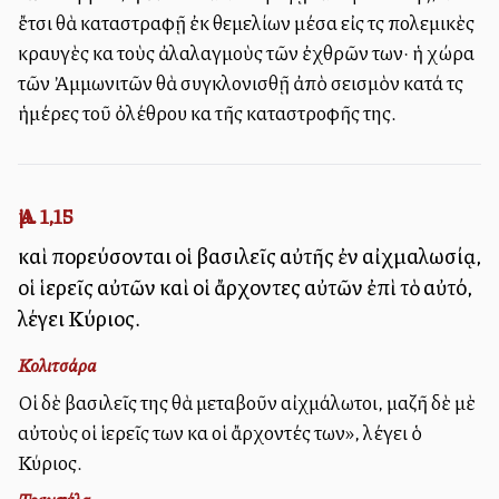
ἔτσι θὰ καταστραφῇ ἐκ θεμελίων μέσα εἰς τὶς πολεμικὲς
κραυγὲς καὶ τοὺς ἀλαλαγμοὺς τῶν ἐχθρῶν των· ἡ χώρα
τῶν Ἀμμωνιτῶν θὰ συγκλονισθῇ ἀπὸ σεισμὸν κατά τὶς
ἡμέρες τοῦ ὀλέθρου καὶ τῆς καταστροφῆς της.
Ἀμ. 1,15
καὶ πορεύσονται οἱ βασιλεῖς αὐτῆς ἐν αἰχμαλωσίᾳ,
οἱ ἱερεῖς αὐτῶν καὶ οἱ ἄρχοντες αὐτῶν ἐπὶ τὸ αὐτό,
λέγει Κύριος.
Κολιτσάρα
Οἱ δὲ βασιλεῖς της θὰ μεταβοῦν αἰχμάλωτοι, μαζῆ δὲ μὲ
αὐτοὺς οἱ ἱερεῖς των καὶ οἱ ἄρχοντές των», λέγει ὁ
Κύριος.