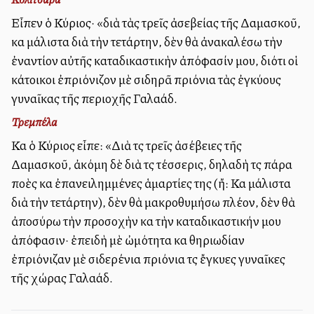
Εἶπεν ὁ Κύριος· «διὰ τὰς τρεῖς ἀσεβείας τῆς Δαμασκοῦ,
καὶ μάλιστα διὰ τὴν τετάρτην, δὲν θὰ ἀνακαλέσω τὴν
ἐναντίον αὐτῆς καταδικαστικὴν ἀπόφασίν μου, διότι οἱ
κάτοικοι ἐπριόνιζον μὲ σιδηρᾶ πριόνια τὰς ἐγκύους
γυναῖκας τῆς περιοχῆς Γαλαάδ.
Τρεμπέλα
Καὶ ὁ Κύριος εἶπε: «Διὰ τὶς τρεῖς ἀσέβειες τῆς
Δαμασκοῦ, ἀκόμη δὲ διὰ τὶς τέσσερις, δηλαδὴ τὶς πάρα
πολλὲς καὶ ἐπανειλημμένες ἁμαρτίες της (ἤ: Καὶ μάλιστα
διὰ τὴν τετάρτην), δὲν θὰ μακροθυμήσω πλέον, δὲν θὰ
ἀποσύρω τὴν προσοχὴν καὶ τὴν καταδικαστικήν μου
ἀπόφασιν· ἐπειδὴ μὲ ὠμότητα καὶ θηριωδίαν
ἐπριόνιζαν μὲ σιδερένια πριόνια τὶς ἔγκυες γυναῖκες
τῆς χώρας Γαλαάδ.