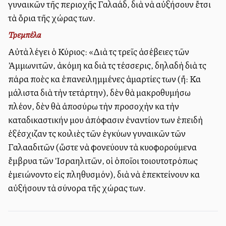
γυναικῶν τῆς περιοχῆς Γαλαάδ, διὰ νὰ αὐξήσουν ἔτσι
τὰ ὅρια τῆς χώρας των.
Τρεμπέλα
Αὐτὰ λέγει ὁ Κύριος: «Διὰ τὶς τρεῖς ἀσέβειες τῶν
Ἀμμωνιτῶν, ἀκόμη καὶ διὰ τὶς τέσσερις, δηλαδὴ διὰ τὶς
πάρα πολλὲς καὶ ἐπανειλημμένες ἁμαρτίες των (ἤ: Καὶ
μάλιστα διὰ τὴν τετάρτην), δὲν θὰ μακροθυμήσω
πλέον, δὲν θὰ ἀποσύρω τὴν προσοχὴν καὶ τὴν
καταδικαστικήν μου ἀπόφασιν ἐναντίον των ἐπειδὴ
ἐξέσχιζαν τὶς κοιλιὲς τῶν ἐγκύων γυναικῶν τῶν
Γαλααδιτῶν (ὥστε νὰ φονεύουν τὰ κυοφορούμενα
ἔμβρυα τῶν Ἰσραηλιτῶν, οἱ ὁποῖοι τοιουτοτρόπως
ἐμειώνοντο εἰς πληθυσμόν), διὰ νὰ ἐπεκτείνουν καὶ
αὐξήσουν τὰ σύνορα τῆς χώρας των.