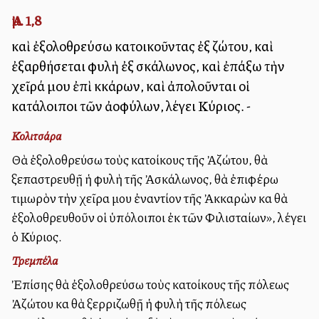
Ἀμ. 1,8
καὶ ἐξολοθρεύσω κατοικοῦντας ἐξ Ἀζώτου, καὶ
ἐξαρθήσεται φυλὴ ἐξ Ἀσκάλωνος, καὶ ἐπάξω τὴν
χεῖρά μου ἐπὶ Ἀκκάρων, καὶ ἀπολοῦνται οἱ
κατάλοιποι τῶν ἀλλοφύλων, λέγει Κύριος. -
Κολιτσάρα
Θὰ ἐξολοθρεύσω τοὺς κατοίκους τῆς Ἀζώτου, θὰ
ξεπαστρευθῇ ἡ φυλὴ τῆς Ἀσκάλωνος, θὰ ἐπιφέρω
τιμωρὸν τὴν χεῖρα μου ἐναντίον τῆς Ἀκκαρὼν καὶ θὰ
ἐξολοθρευθοῦν οἱ ὑπόλοιποι ἐκ τῶν Φιλισταίων», λέγει
ὁ Κύριος.
Τρεμπέλα
Ἐπίσης θὰ ἐξολοθρεύσω τοὺς κατοίκους τῆς πόλεως
Ἀζώτου καὶ θὰ ξερριζωθῇ ἡ φυλὴ τῆς πόλεως