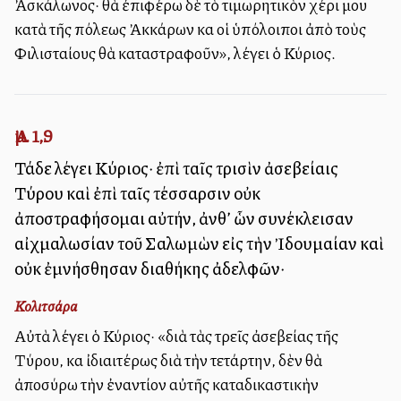
Ἀσκάλωνος· θὰ ἐπιφέρω δὲ τὸ τιμωρητικὸν χέρι μου
κατὰ τῆς πόλεως Ἀκκάρων καὶ οἱ ὑπόλοιποι ἀπὸ τοὺς
Φιλισταίους θὰ καταστραφοῦν», λέγει ὁ Κύριος.
Ἀμ. 1,9
Τάδε λέγει Κύριος· ἐπὶ ταῖς τρισὶν ἀσεβείαις
Τύρου καὶ ἐπὶ ταῖς τέσσαρσιν οὐκ
ἀποστραφήσομαι αὐτήν, ἀνθ’ ὧν συνέκλεισαν
αἰχμαλωσίαν τοῦ Σαλωμὼν εἰς τὴν Ἰδουμαίαν καὶ
οὐκ ἐμνήσθησαν διαθήκης ἀδελφῶν·
Κολιτσάρα
Αὐτὰ λέγει ὁ Κύριος· «διὰ τὰς τρεῖς ἀσεβείας τῆς
Τύρου, καὶ ἰδιαιτέρως διὰ τὴν τετάρτην, δὲν θὰ
ἀποσύρω τὴν ἐναντίον αὐτῆς καταδικαστικὴν