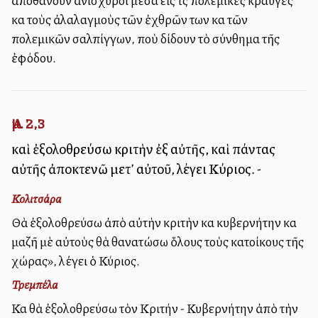
ἀποθάνουν ἀνίσχυροι μέσα εἰς τὶς πολεμικὲς κραυγὲς
καὶ τοὺς ἀλαλαγμοὺς τῶν ἐχθρῶν των καὶ τῶν
πολεμικῶν σαλπίγγων, ποὺ δίδουν τὸ σύνθημα τῆς
ἐφόδου.
Ἀμ. 2,3
καὶ ἐξολοθρεύσω κριτὴν ἐξ αὐτῆς, καὶ πάντας
αὐτῆς ἀποκτενῶ μετ’ αὐτοῦ, λέγει Κύριος. -
Κολιτσάρα
Θὰ ἐξολοθρεύσω ἀπὸ αὐτὴν κριτὴν καὶ κυβερνήτην καὶ
μαζῆ μὲ αὐτοὺς θὰ θανατώσω ὅλους τοὺς κατοίκους τῆς
χώρας», λέγει ὁ Κύριος.
Τρεμπέλα
Καὶ θὰ ἐξολοθρεύσω τὸν Κριτήν - Κυβερνήτην ἀπὸ τὴν