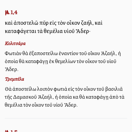
Ἀμ. 1,4
καὶ ἀποστελῶ πῦρ εἰς τὸν οἶκον Ἀζαήλ, καὶ
καταφάγεται τὰ θεμέλια υἱοῦ Ἄδερ·
Κολιτσάρα
Φωτιὰν θὰ ἐξαποστείλω ἐναντίον τοῦ οἴκου Ἀζαήλ, ἡ
ὁποία θὰ καταφάγῃ ἐκ θεμελίων τὸν οἶκον τοῦ υἱοῦ
Ἄδερ.
Τρεμπέλα
Θὰ ἀποστείλω λοιπὸν φωτιὰ εἰς τὸν οἶκον τοῦ βασιλιᾶ
τῆς Δαμασκοῦ Ἀζαήλ, ἡ ὁποία καὶ θὰ καταφάγῃ ἀπὸ τὰ
θεμέλια τὸν οἶκον τοῦ υἱοῦ Ἄδερ.
Ἀμ. 1,5