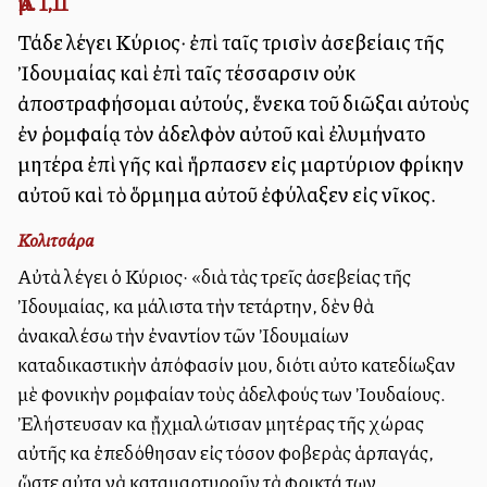
Ἀμ. 1,11
Τάδε λέγει Κύριος· ἐπὶ ταῖς τρισὶν ἀσεβείαις τῆς
Ἰδουμαίας καὶ ἐπὶ ταῖς τέσσαρσιν οὐκ
ἀποστραφήσομαι αὐτούς, ἕνεκα τοῦ διῶξαι αὐτοὺς
ἐν ῥομφαίᾳ τὸν ἀδελφὸν αὐτοῦ καὶ ἐλυμήνατο
μητέρα ἐπὶ γῆς καὶ ἥρπασεν εἰς μαρτύριον φρίκην
αὐτοῦ καὶ τὸ ὅρμημα αὐτοῦ ἐφύλαξεν εἰς νῖκος.
Κολιτσάρα
Αὐτὰ λέγει ὁ Κύριος· «διὰ τὰς τρεῖς ἀσεβείας τῆς
Ἰδουμαίας, καὶ μάλιστα τὴν τετάρτην, δὲν θὰ
ἀνακαλέσω τὴν ἐναντίον τῶν Ἰδουμαίων
καταδικαστικὴν ἀπόφασίν μου, διότι αὐτοὶ κατεδίωξαν
μὲ φονικὴν ρομφαίαν τοὺς ἀδελφούς των Ἰουδαίους.
Ἐλήστευσαν καὶ ᾔχμαλώτισαν μητέρας τῆς χώρας
αὐτῆς καὶ ἐπεδόθησαν εἰς τόσον φοβερὰς ἁρπαγάς,
ὥστε αὐταὶ νὰ καταμαρτυροῦν τὰ φρικτά των