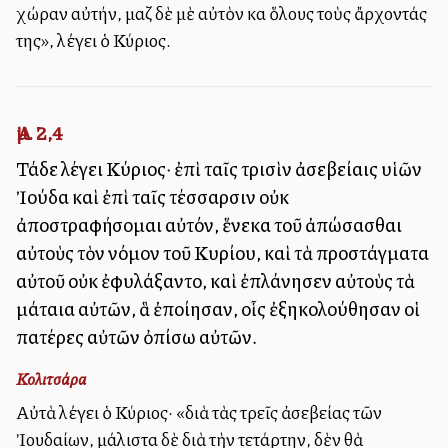
χώραν αὐτήν, μαζὶ δὲ μὲ αὐτὸν καὶ ὅλους τοὺς ἄρχοντάς
της», λέγει ὁ Κύριος.
Ἀμ. 2,4
Τάδε λέγει Κύριος· ἐπὶ ταῖς τρισὶν ἀσεβείαις υἱῶν
Ἰούδα καὶ ἐπὶ ταῖς τέσσαρσιν οὐκ
ἀποστραφήσομαι αὐτόν, ἕνεκα τοῦ ἀπώσασθαι
αὐτοὺς τὸν νόμον τοῦ Κυρίου, καὶ τὰ προστάγματα
αὐτοῦ οὐκ ἐφυλάξαντο, καὶ ἐπλάνησεν αὐτοὺς τὰ
μάταια αὐτῶν, ἃ ἐποίησαν, οἷς ἐξηκολούθησαν οἱ
πατέρες αὐτῶν ὀπίσω αὐτῶν.
Κολιτσάρα
Αὐτὰ λέγει ὁ Κύριος· «διὰ τὰς τρεῖς ἀσεβείας τῶν
Ἰουδαίων, μάλιστα δὲ διὰ τὴν τετάρτην, δὲν θὰ