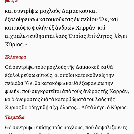
καὶ συντρίψω μοχλοὺς Δαμασκοῦ καὶ
ἐξολοθρεύσω κατοικοῦντας ἐκ πεδίου Ὦν, καὶ
κατακόψω φυλὴν ἐξ ἀνδρῶν Χαρράν, καὶ
αἰχμαλωτευθήσεται λαὸς Συρίας ἐπίκλητος, λέγει
Κύριος. -
Κολιτσάρα
Θὰ συντρίψω τοὺς μοχλοὺς τῆς Δαμασκοῦ καὶ θὰ
ἐξολοθρεύσω αὐτούς, οἱ ὁποῖοι κατοικοῦν εἰς τὴν
πεδιάδα Ὦν, θὰ κατακόψω καὶ θὰ ἐξαφανίσω τὴν
φυλήν, ποὺ συγκροτεῖται ἀπὸ τοὺς ἄνδρας τῆς Χαρράν,
καὶ ὁ ὀνομαστὸς διὰ τὰ κατορθώματά του λαὸς τῆς
Συρίας θὰ ὁδηγηθῇ αἰχμάλωτος». Αὐτὰ λέγει ὁ Κύριος.
Τρεμπέλα
Θὰ συντρίψω ἐπίσης τοὺς μοχλούς, ποὺ ἀσφαλίζουν τὶς