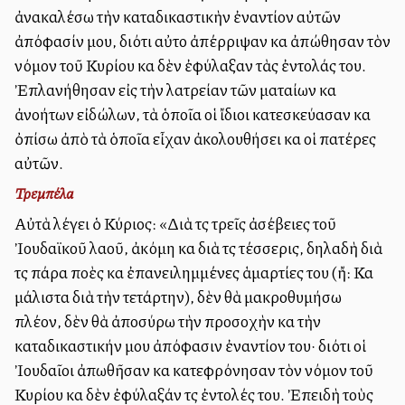
ἀνακαλέσω τὴν καταδικαστικὴν ἐναντίον αὐτῶν
ἀπόφασίν μου, διότι αὐτοὶ ἀπέρριψαν καὶ ἀπώθησαν τὸν
νόμον τοῦ Κυρίου καὶ δὲν ἐφύλαξαν τὰς ἐντολάς του.
Ἐπλανήθησαν εἰς τὴν λατρείαν τῶν ματαίων καὶ
ἀνοήτων εἰδώλων, τὰ ὁποῖα οἱ ἴδιοι κατεσκεύασαν καὶ
ὀπίσω ἀπὸ τὰ ὁποῖα εἶχαν ἀκολουθήσει καὶ οἱ πατέρες
αὐτῶν.
Τρεμπέλα
Αὐτὰ λέγει ὁ Κύριος: «Διὰ τὶς τρεῖς ἀσέβειες τοῦ
Ἰουδαϊκοῦ λαοῦ, ἀκόμη καὶ διὰ τὶς τέσσερις, δηλαδὴ διὰ
τὶς πάρα πολλὲς καὶ ἐπανειλημμένες ἁμαρτίες του (ἤ: Καὶ
μάλιστα διὰ τὴν τετάρτην), δὲν θὰ μακροθυμήσω
πλέον, δὲν θὰ ἀποσύρω τὴν προσοχὴν καὶ τὴν
καταδικαστικήν μου ἀπόφασιν ἐναντίον του· διότι οἱ
Ἰουδαῖοι ἀπωθῆσαν καὶ κατεφρόνησαν τὸν νόμον τοῦ
Κυρίου καὶ δὲν ἐφύλαξάν τὶς ἐντολές του. Ἐπειδὴ τοὺς