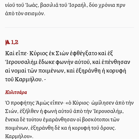
υἱοῦ τοῦ Ἰωάς, βασιλιᾶ τοῦ Ἰσραήλ, δύο χρόνια πρὶν
ἀπὸ τὸν σεισμόν.
Ἀμ. 1,2
Καὶ εἶπε· Κύριος ἐκ Σιὼν ἐφθέγξατο καὶ ἐξ
Ἱερουσαλὴμ ἔδωκε φωνὴν αὐτοῦ, καὶ ἐπένθησαν
αἱ νομαὶ τῶν ποιμένων, καὶ ἐξηράνθη ἡ κορυφὴ
τοῦ Καρμήλου. -
Κολιτσάρα
Ὁ προφήτης Ἀμὼς εἶπεν· «ὁ Κύριος· ὡμίλησεν ἀπὸ τὴν
Σιών, ἐξῆλθεν ἡ φωνὴ αὐτοῦ ἀπὸ τὴν Ἱερουσαλήμ,
ἔνεκα δὲ τούτου ἐμαράνθησαν οἱ βοσκότοποι τῶν
ποιμένων, ἐξηράνθη δὲ καὶ ἡ κορυφὴ τοῦ ὄρους.
Καρμήλου».