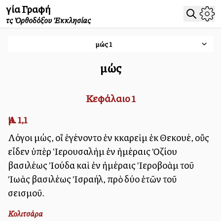
Ἁγία Γραφή
τῆς Ὀρθοδόξου Ἐκκλησίας
Ἀμώς
1
Ἀμώς
Κεφάλαιο
1
Ἀμ. 1,1
Λόγοι Ἀμώς, οἳ ἐγένοντο ἐν Ἀκκαρεὶμ ἐκ Θεκουέ, οὓς
εἶδεν ὑπὲρ Ἱερουσαλὴμ ἐν ἡμέραις Ὀζίου
βασιλέως Ἰούδα καὶ ἐν ἡμέραις Ἱεροβοὰμ τοῦ
Ἰωὰς βασιλέως Ἰσραήλ, πρὸ δύο ἐτῶν τοῦ
σεισμοῦ.
Κολιτσάρα