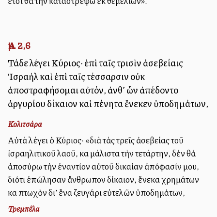
ἔτσι θὰ τὴν καταστρέψω ἐκ θεμελίων».
Ἀμ. 2,6
Τάδε λέγει Κύριος· ἐπὶ ταῖς τρισὶν ἀσεβείαις
Ἰσραὴλ καὶ ἐπὶ ταῖς τέσσαρσιν οὐκ
ἀποστραφήσομαι αὐτόν, ἀνθ’ ὧν ἀπέδοντο
ἀργυρίου δίκαιον καὶ πένητα ἕνεκεν ὑποδημάτων,
Κολιτσάρα
Αὐτὰ λέγει ὁ Κύριος· «διὰ τὰς τρεῖς ἀσεβείας τοῦ
ἰσραηλιτικοῦ λαοῦ, καὶ μάλιστα τὴν τετάρτην, δὲν θὰ
ἀποσύρω τὴν ἐναντίον αὐτοῦ δικαίαν ἀπόφασίν μου,
διότι ἐπώλησαν ἄνθρωπον δίκαιον, ἕνεκα χρημάτων
καὶ πτωχὸν δι’ ἕνα ζευγάρι εὐτελῶν ὑποδημάτων,
Τρεμπέλα