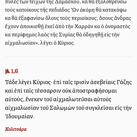
πύλες τῶν τειχῶν τῆς Δαμασκοῦ, καὶ θὰ ἐξολοθρεύσω
τοὺς κατοίκους τῆς πεδιάδος Ὦν ἀκόμη θὰ κατακόψω
καὶ θὰ ἐξαφανίσω ὅλους τοὺς περιοίκους, ὅσους ἄνδρας
ἔχουν ἀποικισθῇ ἐκεῖ ἀπὸ τὴν Χαρρὰν καὶ ὁ ὀνομαστὸς
καὶ περίφημος λαὸς τῆς Συρίας θὰ ὁδηγηθῇ εἰς τὴν
αἰχμαλωσίαν», λέγει ὁ Κύριος.
Ἀμ. 1,6
Τάδε λέγει Κύριος· ἐπὶ ταῖς τρισὶν ἀσεβείαις Γάζης
καὶ ἐπὶ ταῖς τέσσαρσιν οὐκ ἀποστραφήσομαι
αὐτούς, ἕνεκεν τοῦ αἰχμαλωτεῦσαι αὐτοὺς
αἰχμαλωσίαν τοῦ Σαλωμὼν τοῦ συγκλεῖσαι εἰς τὴν
Ἰδουμαίαν.
Κολιτσάρα