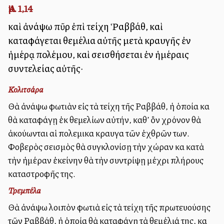
Ἀμ. 1,14
καὶ ἀνάψω πῦρ ἐπὶ τείχη Ῥαββάθ, καὶ
καταφάγεται θεμέλια αὐτῆς μετὰ κραυγῆς ἐν
ἡμέρᾳ πολέμου, καὶ σεισθήσεται ἐν ἡμέραις
συντελείας αὐτῆς·
Κολιτσάρα
Θὰ ἀνάψω φωτιὰν εἰς τὰ τείχη τῆς Ραββάθ, ἡ ὁποία καὶ
θὰ καταφάγῃ ἐκ θεμελίων αὐτήν, καθ’ ὃν χρόνον θὰ
ἀκούωνται αἱ πολεμικαὶ κραυγαὶ τῶν ἐχθρῶν των.
Φοβερὸς σεισμὸς θὰ συγκλονίσῃ τὴν χώραν καὶ κατὰ
τὴν ἡμέραν ἐκείνην θὰ τὴν συντρίψῃ μέχρι πλήρους
καταστροφῆς της.
Τρεμπέλα
Θὰ ἀνάψω λοιπὸν φωτιὰ εἰς τὰ τείχη τῆς πρωτευούσης
τῶν Ραββάθ, ἡ ὁποία θὰ καταφάγῃ τὰ θεμέλιά της, καὶ