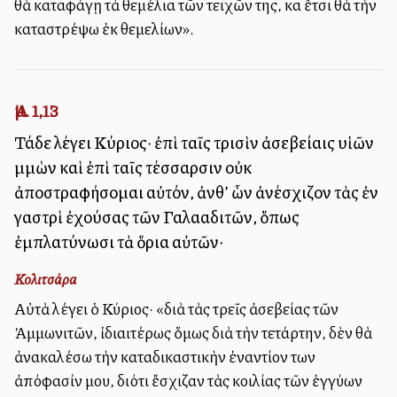
θὰ καταφάγῃ τὰ θεμέλια τῶν τειχῶν της, καὶ ἔτσι θὰ τὴν
καταστρέψω ἐκ θεμελίων».
Ἀμ. 1,13
Τάδε λέγει Κύριος· ἐπὶ ταῖς τρισὶν ἀσεβείαις υἱῶν
Ἀμμὼν καὶ ἐπὶ ταῖς τέσσαρσιν οὐκ
ἀποστραφήσομαι αὐτόν, ἀνθ’ ὧν ἀνέσχιζον τὰς ἐν
γαστρὶ ἐχούσας τῶν Γαλααδιτῶν, ὅπως
ἐμπλατύνωσι τὰ ὅρια αὐτῶν·
Κολιτσάρα
Αὐτὰ λέγει ὁ Κύριος· «διὰ τὰς τρεῖς ἀσεβείας τῶν
Ἀμμωνιτῶν, ἰδιαιτέρως ὅμως διὰ τὴν τετάρτην, δὲν θὰ
ἀνακαλέσω τὴν καταδικαστικὴν ἐναντίον των
ἀπόφασίν μου, διότι ἔσχιζαν τὰς κοιλίας τῶν ἐγγύων