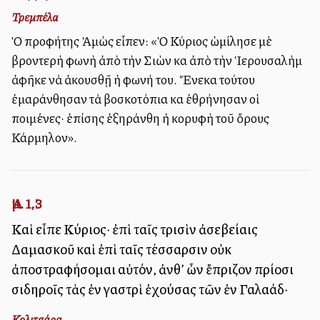
Τρεμπέλα
Ὁ προφήτης Ἀμὼς εἶπεν: «Ὁ Κύριος ὡμίλησε μὲ
βροντερὴ φωνὴ ἀπὸ τὴν Σιὼν καὶ ἀπὸ τὴν Ἱερουσαλὴμ
ἀφῆκε νὰ ἀκουσθῇ ἡ φωνή του. Ἕνεκα τούτου
ἐμαράνθησαν τὰ βοσκοτόπια καὶ ἐθρήνησαν οἱ
ποιμένες· ἐπίσης ἐξηράνθη ἡ κορυφὴ τοῦ ὄρους
Κάρμηλον».
Ἀμ. 1,3
Καὶ εἶπε Κύριος· ἐπὶ ταῖς τρισὶν ἀσεβείαις
Δαμασκοῦ καὶ ἐπὶ ταῖς τέσσαρσιν οὐκ
ἀποστραφήσομαι αὐτόν, ἀνθ’ ὧν ἔπριζον πρίοσι
σιδηροῖς τὰς ἐν γαστρὶ ἐχούσας τῶν ἐν Γαλαάδ·
Κολιτσάρα