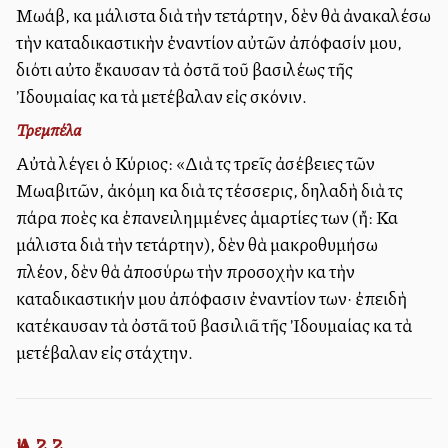
Μωάβ, καὶ μάλιστα διὰ τὴν τετάρτην, δὲν θὰ ἀνακαλέσω
τὴν καταδικαστικὴν ἐναντίον αὐτῶν ἀπόφασίν μου,
διότι αὐτοὶ ἔκαυσαν τὰ ὀστᾶ τοῦ βασιλέως τῆς
Ἰδουμαίας καὶ τὰ μετέβαλαν εἰς σκόνιν.
Τρεμπέλα
Αὐτὰ λέγει ὁ Κύριος: «Διὰ τὶς τρεῖς ἀσέβειες τῶν
Μωαβιτῶν, ἀκόμη καὶ διὰ τὶς τέσσερις, δηλαδὴ διὰ τὶς
πάρα πολλὲς καὶ ἐπανειλημμένες ἁμαρτίες των (ἤ: Καὶ
μάλιστα διὰ τὴν τετάρτην), δὲν θὰ μακροθυμήσω
πλέον, δὲν θὰ ἀποσύρω τὴν προσοχὴν καὶ τὴν
καταδικαστικήν μου ἀπόφασιν ἐναντίον των· ἐπειδὴ
κατέκαυσαν τὰ ὀστᾶ τοῦ βασιλιᾶ τῆς Ἰδουμαίας καὶ τὰ
μετέβαλαν εἰς στάχτην.
Ἀμ. 2,2