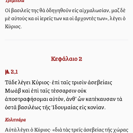
Τρεμπέλα
Οἱ βασιλεῖς της θὰ ὁδηγηθοῦν εἰς αἰχμαλωσίαν, μαζὶ δὲ
μὲ αὐτοὺς καὶ οἱ ἱερεῖς των καὶ οἱ ἄρχοντές των», λέγει ὁ
Κύριος.
Κεφάλαιο
2
Ἀμ. 2,1
Τάδε λέγει Κύριος· ἐπὶ ταῖς τρισὶν ἀσεβείαις
Μωὰβ καὶ ἐπὶ ταῖς τέσσαρσιν οὐκ
ἀποστραφήσομαι αὐτόν, ἀνθ’ ὧν κατέκαυσαν τὰ
ὀστᾶ βασιλέως τῆς Ἰδουμαίας εἰς κονίαν.
Κολιτσάρα
Αὐτὰ λέγει ὁ Κύριος· «διὰ τὰς τρεῖς ἀσεβείας τῆς χώρας