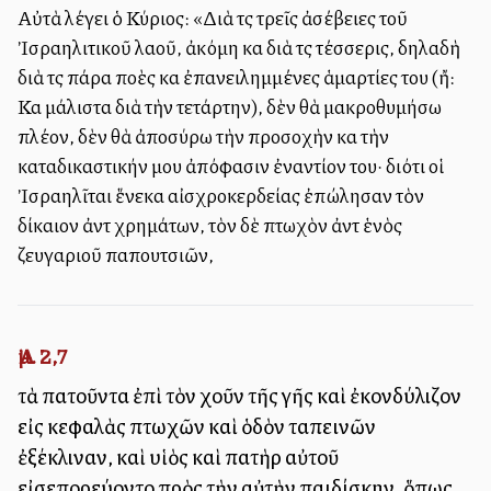
Αὐτὰ λέγει ὁ Κύριος: «Διὰ τὶς τρεῖς ἀσέβειες τοῦ
Ἰσραηλιτικοῦ λαοῦ, ἀκόμη καὶ διὰ τὶς τέσσερις, δηλαδὴ
διὰ τὶς πάρα πολλὲς καὶ ἐπανειλημμένες ἁμαρτίες του (ἤ:
Καὶ μάλιστα διὰ τὴν τετάρτην), δὲν θὰ μακροθυμήσω
πλέον, δὲν θὰ ἀποσύρω τὴν προσοχὴν καὶ τὴν
καταδικαστικήν μου ἀπόφασιν ἐναντίον του· διότι οἱ
Ἰσραηλῖται ἕνεκα αἰσχροκερδείας ἐπώλησαν τὸν
δίκαιον ἀντὶ χρημάτων, τὸν δὲ πτωχὸν ἀντὶ ἑνὸς
ζευγαριοῦ παπουτσιῶν,
Ἀμ. 2,7
τὰ πατοῦντα ἐπὶ τὸν χοῦν τῆς γῆς καὶ ἐκονδύλιζον
εἰς κεφαλὰς πτωχῶν καὶ ὁδὸν ταπεινῶν
ἐξέκλιναν, καὶ υἱὸς καὶ πατὴρ αὐτοῦ
εἰσεπορεύοντο πρὸς τὴν αὐτὴν παιδίσκην, ὅπως