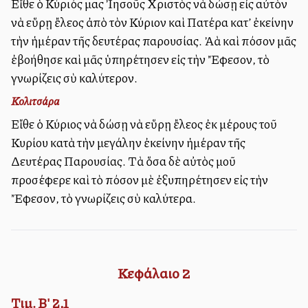
Εἴθε ὁ Κύριός μας Ἰησοῦς Χριστὸς νὰ δώσῃ εἰς αὐτὸν
νὰ εὕρῃ ἔλεος ἀπὸ τὸν Κύριον καὶ Πατέρα κατ’ ἐκείνην
τὴν ἡμέραν τῆς δευτέρας παρουσίας. Ἀλλὰ καὶ πόσον μᾶς
ἐβοήθησε καὶ μᾶς ὑπηρέτησεν εἰς τὴν Ἔφεσον, τὸ
γνωρίζεις σὺ καλύτερον.
Κολιτσάρα
Εἴθε ὁ Κύριος νὰ δώσῃ νὰ εὕρῃ ἔλεος ἐκ μέρους τοῦ
Κυρίου κατὰ τὴν μεγάλην ἐκείνην ἡμέραν τῆς
Δευτέρας Παρουσίας. Τὰ ὅσα δὲ αὐτὸς μοῦ
προσέφερε καὶ τὸ πόσον μὲ ἐξυπηρέτησεν εἰς τὴν
Ἔφεσον, τὸ γνωρίζεις σὺ καλύτερα.
Κεφάλαιο
2
Τιμ. Β' 2,1