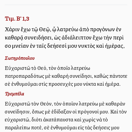
Τιμ. Β' 1,3
Χάριν ἔχω τῷ Θεῷ, ᾧ λατρεύω ἀπὸ προγόνων ἐν
καθαρᾷ συνειδήσει, ὡς ἀδιάλειπτον ἔχω τὴν περὶ
σοῦ μνείαν ἐν ταῖς δεήσεσί μου νυκτὸς καὶ ἡμέρας,
Σωτηρόπουλου
Εὐχαριστῶ τὸ Θεό, τὸν ὁποῖο λατρεύω
πατροπαραδότως μὲ καθαρὴ συνείδησι, καθὼς πάντοτε
σὲ ἐνθυμοῦμαι στὶς προσευχές μου νύκτα καὶ ἡμέρα.
Τρεμπέλα
Εὐχαριστῶ τὸν Θεόν, τὸν ὁποῖον λατρεύω μὲ καθαρὰν
συνείδησιν, ὅπως μὲ ἐδίδαξαν οἱ πρόγονοί μου. Καὶ τὸν
εὐχαριστῶ, διότι ἀκατάπαυστα καὶ χωρὶς νὰ τὸ
παραλείπω ποτέ, σὲ ἐνθυμοῦμαι εἰς τὰς δεήσεις μου