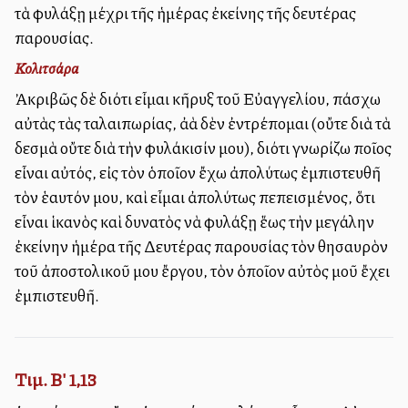
τὰ φυλάξῃ μέχρι τῆς ἡμέρας ἐκείνης τῆς δευτέρας
παρουσίας.
Κολιτσάρα
Ἀκριβῶς δὲ διότι εἶμαι κῆρυξ τοῦ Εὐαγγελίου, πάσχω
αὐτὰς τὰς ταλαιπωρίας, ἀλλὰ δὲν ἐντρέπομαι (οὔτε διὰ τὰ
δεσμὰ οὔτε διὰ τὴν φυλάκισίν μου), διότι γνωρίζω ποῖος
εἶναι αὐτός, εἰς τὸν ὁποῖον ἔχω ἀπολύτως ἐμπιστευθῆ
τὸν ἑαυτόν μου, καὶ εἶμαι ἀπολύτως πεπεισμένος, ὅτι
εἶναι ἱκανὸς καὶ δυνατὸς νὰ φυλάξῃ ἕως τὴν μεγάλην
ἐκείνην ἡμέρα τῆς Δευτέρας παρουσίας τὸν θησαυρὸν
τοῦ ἀποστολικοῦ μου ἔργου, τὸν ὁποῖον αὐτὸς μοῦ ἔχει
ἐμπιστευθῆ.
Τιμ. Β' 1,13