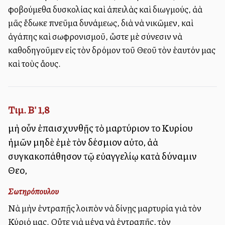
φοβούμεθα δυσκολίας καὶ ἀπειλὰς καὶ διωγμούς, ἀλλὰ
μᾶς ἔδωκε πνεῦμα δυνάμεως, διὰ νὰ νικῶμεν, καὶ
ἀγάπης καὶ σωφρονισμοῦ, ὥστε μὲ σύνεσιν νὰ
καθοδηγοῦμεν εἰς τὸν δρόμον τοῦ Θεοῦ τὸν ἑαυτόν μας
καὶ τοὺς ἄλλους.
Τιμ. Β' 1,8
μὴ οὖν ἐπαισχυνθῇς τὸ μαρτύριον τοῦ Κυρίου
ἡμῶν μηδὲ ἐμὲ τὸν δέσμιον αὐτοῦ, ἀλλὰ
συγκακοπάθησον τῷ εὐαγγελίῳ κατὰ δύναμιν
Θεοῦ,
Σωτηρόπουλου
Νὰ μὴν ἐντραπῇς λοιπὸν νὰ δίνῃς μαρτυρία γιὰ τὸν
Κύριό μας. Οὔτε γιὰ μένα νὰ ἐντραπῇς, τὸν