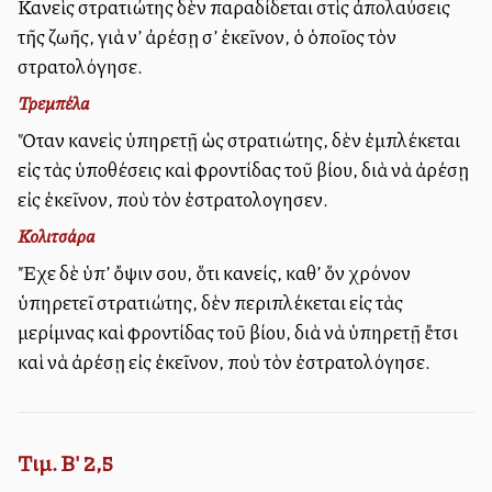
Κανεὶς στρατιώτης δὲν παραδίδεται στὶς ἀπολαύσεις
τῆς ζωῆς, γιὰ ν’ ἀρέσῃ σ’ ἐκεῖνον, ὁ ὁποῖος τὸν
στρατολόγησε.
Τρεμπέλα
Ὅταν κανεὶς ὑπηρετῇ ὡς στρατιώτης, δὲν ἐμπλέκεται
εἰς τὰς ὑποθέσεις καὶ φροντίδας τοῦ βίου, διὰ νὰ ἀρέσῃ
εἰς ἐκεῖνον, ποὺ τὸν ἐστρατολογησεν.
Κολιτσάρα
Ἔχε δὲ ὑπ’ ὄψιν σου, ὅτι κανείς, καθ’ ὅν χρόνον
ὑπηρετεῖ στρατιώτης, δὲν περιπλέκεται εἰς τὰς
μερίμνας καὶ φροντίδας τοῦ βίου, διὰ νὰ ὑπηρετῇ ἔτσι
καὶ νὰ ἀρέσῃ εἰς ἐκεῖνον, ποὺ τὸν ἐστρατολόγησε.
Τιμ. Β' 2,5