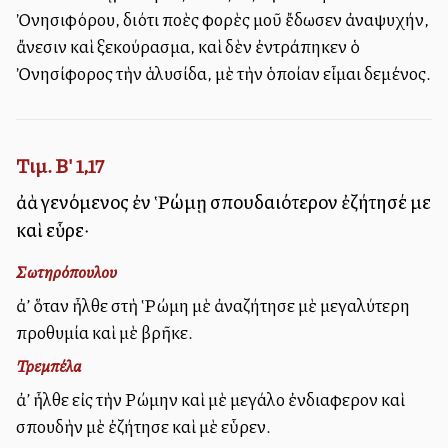
Ὀνησιφόρου, διότι πολλὲς φορὲς μοῦ ἔδωσεν ἀναψυχήν,
ἄνεσιν καὶ ξεκούρασμα, καὶ δὲν ἐντράπηκεν ὁ
Ὀνησίφορος τὴν ἁλυσίδα, μὲ τὴν ὁποίαν εἶμαι δεμένος.
Τιμ. Β' 1,17
ἀλλὰ γενόμενος ἐν Ῥώμῃ σπουδαιότερον ἐζήτησέ με
καὶ εὗρε·
Σωτηρόπουλου
ἀλλ’ ὅταν ἦλθε στὴ Ῥώμη μὲ ἀναζήτησε μὲ μεγαλύτερη
προθυμία καὶ μὲ βρῆκε.
Τρεμπέλα
ἀλλ’ ἦλθε εἰς τὴν Ρώμην καὶ μὲ μεγάλο ἐνδιαφερον καὶ
σπουδὴν μὲ ἐζήτησε καὶ μὲ εὗρεν.