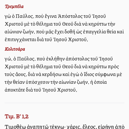
Τρεμπέλα
Ἐγὼ ὁ Παῦλος, ποὺ ἔγινα Ἀπόστολος τοῦ Ἰησοῦ
Χριστοῦ μὲ τὸ θέλημα τοῦ Θεοῦ διὰ νὰ κηρύττω τὴν
αἰώνιον ζωήν, ποὺ μᾶς ἔχει δοθῆ ὡς ἐπαγγελία θεία καὶ
ἐπιτυγχάνεται διὰ τοῦ Ἰησοῦ Χριστοῦ,
Κολιτσάρα
Ἐγώ, ὁ Παῦλος, ποὺ ἐκλήθην ἀπόστολος τοῦ Ἰησοῦ
Χριστοῦ μὲ τὸ θέλημα τοῦ Θεοῦ διὰ νὰ κηρύττω πρὸς
τοὺς ἄλλους, διὰ νὰ κερδήσω καὶ ἐγὼ ὁ ἴδιος σύμφωνα μὲ
τὴν θείαν ὑπόσχεσιν τὴν αἰωνίαν ζωήν, ἡ ὁποία
ἀποκτᾶτε διὰ τοῦ Ἰησοῦ Χριστοῦ,
Τιμ. Β' 1,2
Τιμοθέῳ ἀγαπητῷ τέκνῳ· χάρις, ἔλεος, εἰρήνη ἀπὸ