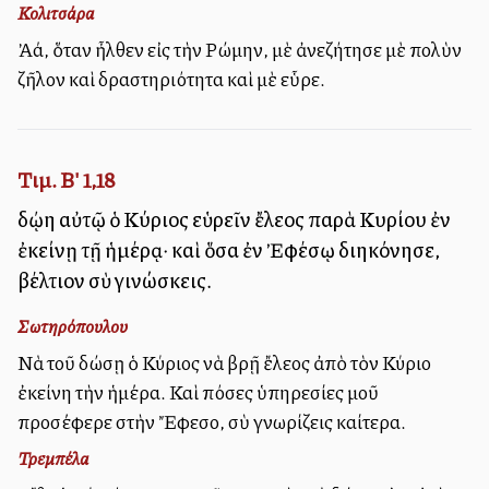
Κολιτσάρα
Ἀλλά, ὅταν ἦλθεν εἰς τὴν Ρώμην, μὲ ἀνεζήτησε μὲ πολὺν
ζῆλον καὶ δραστηριότητα καὶ μὲ εὗρε.
Τιμ. Β' 1,18
δῴη αὐτῷ ὁ Κύριος εὑρεῖν ἔλεος παρὰ Κυρίου ἐν
ἐκείνῃ τῇ ἡμέρᾳ· καὶ ὅσα ἐν Ἐφέσῳ διηκόνησε,
βέλτιον σὺ γινώσκεις.
Σωτηρόπουλου
Νὰ τοῦ δώσῃ ὁ Κύριος νὰ βρῇ ἔλεος ἀπὸ τὸν Κύριο
ἐκείνη τὴν ἡμέρα. Καὶ πόσες ὑπηρεσίες μοῦ
προσέφερε στὴν Ἔφεσο, σὺ γνωρίζεις καλλίτερα.
Τρεμπέλα