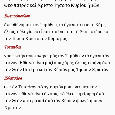
Θεοῦ πατρὸς καὶ Χριστοῦ Ἰησοῦ τοῦ Κυρίου ἡμῶν.
Σωτηρόπουλου
ἀπευθύνομαι στὸν Τιμόθεο, τὸ ἀγαπητὸ τέκνο. Χάρι,
ἔλεος, εὐλογία νὰ εἶναι σὲ σένα ἀπὸ τὸ Θεὸ πατέρα καὶ
τὸν Ἰησοῦ Χριστὸ τὸν Κύριό μας.
Τρεμπέλα
γράφω τὴν ἐπιστολὴν πρὸς τὸν Τιμόθεον τὸ ἀγαπητὸν
τέκνον. Εἴθε νὰ εἶναι μαζί σου χάρις, ἔλεος, εἰρήνη ἀπὸ
τὸν Θεὸν Πατέρα καὶ τὸν Κύριόν μας Ἰησοῦν Χριστόν.
Κολιτσάρα
εἰς τὸν Τιμόθεον, τὸ ἀγαπητόν μου πνευματικὸν
τέκνον, εἴθε νὰ εἶναι ἡ χάρις, τὸ ἔλεος, ἡ εἰρήνη ἀπὸ
τὸν Θεὸν πατέρα καὶ ἀπὸ τὸν Κύριον ἡμῶν Ἰησοῦν
Χριστόν.