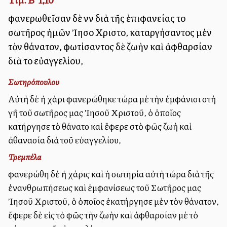
φανερωθεῖσαν δὲ νῦν διὰ τῆς ἐπιφανείας τοῦ
σωτῆρος ἡμῶν Ἰησοῦ Χριστοῦ, καταργήσαντος μὲν
τὸν θάνατον, φωτίσαντος δὲ ζωὴν καὶ ἀφθαρσίαν
διὰ τοῦ εὐαγγελίου,
Σωτηρόπουλου
Αὐτὴ δὲ ἡ χάρι φανερώθηκε τώρα μὲ τὴν ἐμφάνισι στὴ
γῆ τοῦ σωτῆρος μας Ἰησοῦ Χριστοῦ, ὁ ὁποῖος
κατήργησε τὸ θάνατο καὶ ἔφερε στὸ φῶς ζωὴ καὶ
ἀθανασία διὰ τοῦ εὐαγγελίου,
Τρεμπέλα
Ἐφανερώθη δὲ ἡ χάρις καὶ ἡ σωτηρία αὐτὴ τώρα διὰ τῆς
ἐνανθρωπήσεως καὶ ἐμφανίσεως τοῦ Σωτῆρος μας
Ἰησοῦ Χριστοῦ, ὁ ὁποῖος ἐκατήργησε μὲν τὸν θάνατον,
ἔφερε δὲ εἰς τὸ φῶς τὴν ζωὴν καὶ ἀφθαρσίαν μὲ τὸ