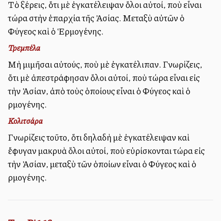
Τὸ ξέρεις, ὅτι μὲ ἐγκατέλειψαν ὅλοι αὐτοί, ποὺ εἶναι
τώρα στὴν ἐπαρχία τῆς Ἀσίας. Μεταξὺ αὐτῶν ὁ
Φύγελλος καὶ ὁ Ἑρμογένης.
Τρεμπέλα
Μὴ μιμῆσαι αὐτούς, ποὺ μὲ ἐγκατέλιπαν. Γνωρίζεις,
ὅτι μὲ ἀπεστράφησαν ὅλοι αὐτοί, ποὺ τώρα εἶναι εἰς
τὴν Ἀσίαν, ἀπὸ τοὺς ὁποίους εἶναι ὁ Φύγελλος καὶ ὁ
Ἐρμογένης.
Κολιτσάρα
Γνωρίζεις τοῦτο, ὅτι δηλαδὴ μὲ ἐγκατέλειψαν καὶ
ἔφυγαν μακρυὰ ὅλοι αὐτοί, ποὺ εὑρίσκονται τώρα εἰς
τὴν Ἀσίαν, μεταξὺ τῶν ὁποίων εἶναι ὁ Φύγελλος καὶ ὁ
Ἐρμογένης.