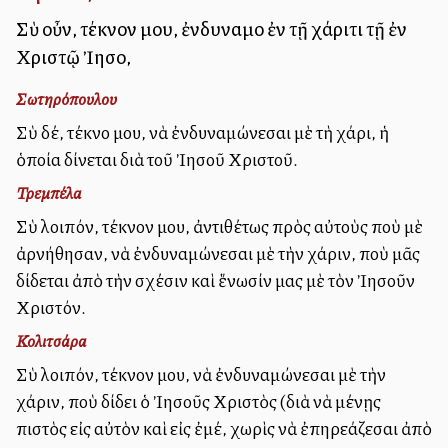
Σὺ οὖν, τέκνον μου, ἐνδυναμοῦ ἐν τῇ χάριτι τῇ ἐν
Χριστῷ Ἰησοῦ,
Σωτηρόπουλου
Σὺ δέ, τέκνο μου, νὰ ἐνδυναμώνεσαι μὲ τὴ χάρι, ἡ
ὁποία δίνεται διὰ τοῦ Ἰησοῦ Χριστοῦ.
Τρεμπέλα
Σὺ λοιπόν, τέκνον μου, ἀντιθέτως πρὸς αὐτοὺς ποὺ μὲ
ἀρνήθησαν, νὰ ἐνδυναμώνεσαι μὲ τὴν χάριν, ποὺ μᾶς
δίδεται ἀπὸ τὴν σχέσιν καὶ ἕνωσίν μας μὲ τὸν Ἰησοῦν
Χριστόν.
Κολιτσάρα
Σὺ λοιπόν, τέκνον μου, νὰ ἐνδυναμώνεσαι μὲ τὴν
χάριν, ποὺ δίδει ὁ Ἰησοῦς Χριστὸς (διὰ νὰ μένῃς
πιστὸς εἰς αὐτὸν καὶ εἰς ἐμέ, χωρὶς νὰ ἐπηρεάζεσαι ἀπὸ