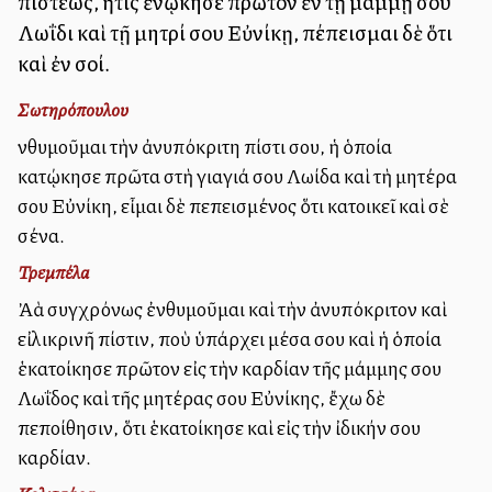
πίστεως, ἥτις ἐνῴκησε πρῶτον ἐν τῇ μάμμῃ σου
Λωΐδι καὶ τῇ μητρί σου Εὐνίκῃ, πέπεισμαι δὲ ὅτι
καὶ ἐν σοί.
Σωτηρόπουλου
Ἐνθυμοῦμαι τὴν ἀνυπόκριτη πίστι σου, ἡ ὁποία
κατῴκησε πρῶτα στὴ γιαγιά σου Λωίδα καὶ τὴ μητέρα
σου Εὐνίκη, εἶμαι δὲ πεπεισμένος ὅτι κατοικεῖ καὶ σὲ
σένα.
Τρεμπέλα
Ἀλλὰ συγχρόνως ἐνθυμοῦμαι καὶ τὴν ἀνυπόκριτον καὶ
εἰλικρινῆ πίστιν, ποὺ ὑπάρχει μέσα σου καὶ ἡ ὁποία
ἑκατοίκησε πρῶτον εἰς τὴν καρδίαν τῆς μάμμης σου
Λωΐδος καὶ τῆς μητέρας σου Εὐνίκης, ἔχω δὲ
πεποίθησιν, ὅτι ἑκατοίκησε καὶ εἰς τὴν ἰδικήν σου
καρδίαν.