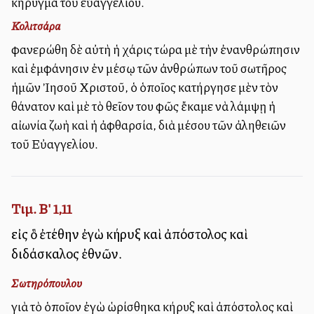
κήρυγμα τοῦ εὐαγγελίου.
Κολιτσάρα
Ἐφανερώθη δὲ αὐτὴ ἡ χάρις τώρα μὲ τὴν ἐνανθρώπησιν
καὶ ἐμφάνησιν ἐν μέσῳ τῶν ἀνθρώπων τοῦ σωτῆρος
ἡμῶν Ἰησοῦ Χριστοῦ, ὁ ὁποῖος κατήργησε μὲν τὸν
θάνατον καὶ μὲ τὸ θεῖον του φῶς ἔκαμε νὰ λάμψῃ ἡ
αἰωνία ζωὴ καὶ ἡ ἀφθαρσία, διὰ μέσου τῶν ἀληθειῶν
τοῦ Εὐαγγελίου.
Τιμ. Β' 1,11
εἰς ὃ ἐτέθην ἐγὼ κήρυξ καὶ ἀπόστολος καὶ
διδάσκαλος ἐθνῶν.
Σωτηρόπουλου
γιὰ τὸ ὁποῖον ἐγὼ ὡρίσθηκα κήρυξ καὶ ἀπόστολος καὶ