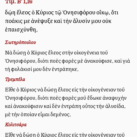
Τιμ. Β' 1,16
δῴη ἔλεος ὁ Κύριος τῷ Ὀνησιφόρου οἴκῳ, ὅτι
πολλάκις με ἀνέψυξε καὶ τὴν ἅλυσίν μου οὐκ
ἐπαισχύνθη,
Σωτηρόπουλου
Νὰ δώσῃ ὁ Κύριος ἔλεος στὴν οἰκογένεια τοῦ
Ὀνησιφόρου, διότι πολλὲς φορὲς μὲ ἀνακούφισε, καὶ γιὰ
τὴ φυλάκισί μου δὲν ἐντράπηκε,
Τρεμπέλα
Εἴθε ὁ Κύριος νὰ δώσῃ ἔλεος εἰς τὴν οἰκογένειαν τοῦ
Ὀνησιφόρου, διότι πολλὲς φορὲς μοῦ ἔδωκε ἀναψυχὴν
καὶ ἀνακούφισιν καὶ δὲν ἐντράπη οὗτος τὴν ἁλυσίδα,
μὲ τὴν ὁποίαν εἶμαι δεμένος,
Κολιτσάρα
Εἴθε νὰ δώσῃ ὁ Κύριος ἔλεος εἰς τὴν οἰκογένειαν τοῦ