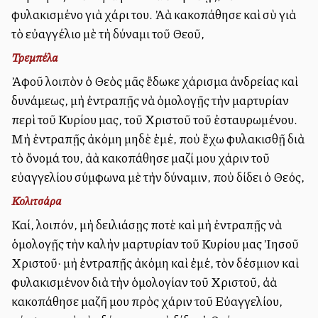
φυλακισμένο γιὰ χάρι του. Ἀλλὰ κακοπάθησε καὶ σὺ γιὰ
τὸ εὐαγγέλιο μὲ τὴ δύναμι τοῦ Θεοῦ,
Τρεμπέλα
Ἀφοῦ λοιπὸν ὁ Θεὸς μᾶς ἔδωκε χάρισμα ἀνδρείας καὶ
δυνάμεως, μὴ ἐντραπῇς νὰ ὁμολογῇς τὴν μαρτυρίαν
περὶ τοῦ Κυρίου μας, τοῦ Χριστοῦ τοῦ ἐσταυρωμένου.
Μὴ ἐντραπῇς ἀκόμη μηδὲ ἑμέ, ποὺ ἔχω φυλακισθῇ διὰ
τὸ ὄνομά του, ἀλλὰ κακοπάθησε μαζί μου χάριν τοῦ
εὐαγγελίου σύμφωνα μὲ τὴν δύναμιν, ποὺ δίδει ὁ Θεός,
Κολιτσάρα
Καί, λοιπόν, μὴ δειλιάσῃς ποτὲ καὶ μὴ ἐντραπῇς νὰ
ὁμολογῇς τὴν καλὴν μαρτυρίαν τοῦ Κυρίου μας Ἰησοῦ
Χριστοῦ· μὴ ἐντραπῇς ἀκόμη καὶ ἐμέ, τὸν δέσμιον καὶ
φυλακισμένον διὰ τὴν ὁμολογίαν τοῦ Χριστοῦ, ἀλλὰ
κακοπάθησε μαζῆ μου πρὸς χάριν τοῦ Εὐαγγελίου,