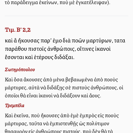
τὸ παράδειγμα ἐκείνων, ποὺ μὲ ἐγκατέλειψαν).
Τιμ. Β' 2,2
καὶ ἃ ἤκουσας παρ’ ἐμοῦ διὰ πολλῶν μαρτύρων, ταῦτα
παράθου πιστοῖς ἀνθρώποις, οἵτινες ἱκανοὶ
ἔσονται καὶ ἑτέρους διδάξαι.
Σωτηρόπουλου
Καὶ ὅσα ἄκουσες ἀπὸ μένα βεβαιωμένα ἀπὸ πολλοὺς
μάρτυρες, αὐτὰ νὰ διδάξῃς σὲ πιστοὺς ἀνθρώπους, οἱ
ὁποῖοι θὰ εἶναι ἱκανοὶ νὰ διδάξουν καὶ ἄλλους.
Τρεμπέλα
Καὶ ἐκεῖνα, ποὺ ἤκουσες ἀπὸ ἐμὲ ἐμπρὸς εἰς πολλοὺς
μάρτυρας, ταῦτα νὰ ἐμπιστευθῇς ὡς πολύτιμον
θησαυρὸν εἰς ἀνθρώπους πιστούς, ποὺ δὲν θὰ τὰ