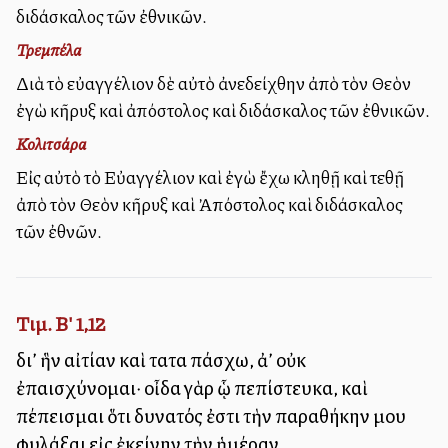
διδάσκαλος τῶν ἐθνικῶν.
Τρεμπέλα
Διὰ τὸ εὐαγγέλιον δὲ αὐτὸ ἀνεδείχθην ἀπὸ τὸν Θεὸν
ἐγὼ κῆρυξ καὶ ἀπόστολος καὶ διδάσκαλος τῶν ἐθνικῶν.
Κολιτσάρα
Εἰς αὐτὸ τὸ Εὐαγγέλιον καὶ ἐγὼ ἔχω κληθῇ καὶ τεθῇ
ἀπὸ τὸν Θεὸν κῆρυξ καὶ Ἀπόστολος καὶ διδάσκαλος
τῶν ἐθνῶν.
Τιμ. Β' 1,12
δι’ ἣν αἰτίαν καὶ ταῦτα πάσχω, ἀλλ’ οὐκ
ἐπαισχύνομαι· οἶδα γὰρ ᾧ πεπίστευκα, καὶ
πέπεισμαι ὅτι δυνατός ἐστι τὴν παραθήκην μου
φυλάξαι εἰς ἐκείνην τὴν ἡμέραν.