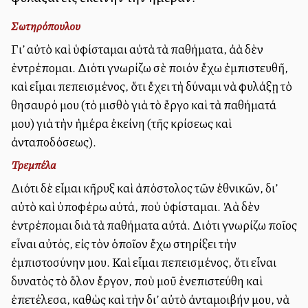
Σωτηρόπουλου
Γι’ αὐτὸ καὶ ὑφίσταμαι αὐτὰ τὰ παθήματα, ἀλλὰ δὲν
ἐντρέπομαι. Διότι γνωρίζω σὲ ποιόν ἔχω ἐμπιστευθῆ,
καὶ εἶμαι πεπεισμένος, ὅτι ἔχει τὴ δύναμι νὰ φυλάξῃ τὸ
θησαυρό μου (τὸ μισθὸ γιὰ τὸ ἔργο καὶ τὰ παθήματά
μου) γιὰ τὴν ἡμέρα ἐκείνη (τῆς κρίσεως καὶ
ἀνταποδόσεως).
Τρεμπέλα
Διότι δὲ εἶμαι κῆρυξ καὶ ἀπόστολος τῶν ἐθνικῶν, δι’
αὐτὸ καὶ ὑποφέρω αὐτά, ποὺ ὑφίσταμαι. Ἀλλὰ δὲν
ἐντρέπομαι διὰ τὰ παθήματα αὐτά. Διότι γνωρίζω ποῖος
εἶναι αὐτός, εἰς τὸν ὁποῖον ἔχω στηρίξει τὴν
ἐμπιστοσύνην μου. Καὶ εἶμαι πεπεισμένος, ὅτι εἶναι
δυνατὸς τὸ ὅλον ἔργον, ποὺ μοῦ ἐνεπιστεύθη καὶ
ἐπετέλεσα, καθὼς καὶ τὴν δι’ αὐτὸ ἀνταμοιβήν μου, νὰ