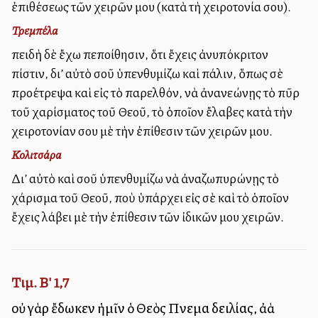
ἐπιθέσεως τῶν χειρῶν μου (κατὰ τὴ χειροτονία σου).
Τρεμπέλα
Ἐπειδὴ δὲ ἔχω πεποίθησιν, ὅτι ἔχεις ἀνυπόκριτον
πίστιν, δι’ αὐτὸ σοῦ ὑπενθυμίζω καὶ πάλιν, ὅπως σὲ
προέτρεψα καὶ εἰς τὸ παρελθόν, νὰ ἀνανεώνῃς τὸ πῦρ
τοῦ χαρίσματος τοῦ Θεοῦ, τὸ ὁποῖον ἔλαβες κατὰ τὴν
χειροτονίαν σου μὲ τὴν ἐπίθεσιν τῶν χειρῶν μου.
Κολιτσάρα
Δι’ αὐτὸ καὶ σοῦ ὑπενθυμίζω νὰ ἀναζωπυρώνῃς τὸ
χάρισμα τοῦ Θεοῦ, ποὺ ὑπάρχει εἰς σὲ καὶ τὸ ὁποῖον
ἔχεις λάβει μὲ τὴν ἐπίθεσιν τῶν ἰδικῶν μου χειρῶν.
Τιμ. Β' 1,7
οὐ γὰρ ἔδωκεν ἡμῖν ὁ Θεὸς Πνεῦμα δειλίας, ἀλλὰ