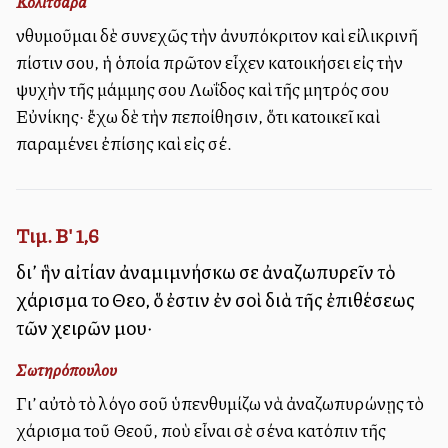
Κολιτσάρα
Ἐνθυμοῦμαι δὲ συνεχῶς τὴν ἀνυπόκριτον καὶ εἰλικρινῆ
πίστιν σου, ἡ ὁποία πρῶτον εἶχεν κατοικήσει εἰς τὴν
ψυχὴν τῆς μάμμης σου Λωΐδος καὶ τῆς μητρός σου
Εὐνίκης· ἔχω δὲ τὴν πεποίθησιν, ὅτι κατοικεῖ καὶ
παραμένει ἐπίσης καὶ εἰς σέ.
Τιμ. Β' 1,6
δι’ ἣν αἰτίαν ἀναμιμνήσκω σε ἀναζωπυρεῖν τὸ
χάρισμα τοῦ Θεοῦ, ὅ ἐστιν ἐν σοὶ διὰ τῆς ἐπιθέσεως
τῶν χειρῶν μου·
Σωτηρόπουλου
Γι’ αὐτὸ τὸ λόγο σοῦ ὑπενθυμίζω νὰ ἀναζωπυρώνῃς τὸ
χάρισμα τοῦ Θεοῦ, ποὺ εἶναι σὲ σένα κατόπιν τῆς