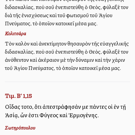
διδασκαλίας, ποὺ σοῦ ἐνεπιστεύθη ὁ Θεός, φύλαξέ τον
διὰ τῆς ἐνισχύσεως καὶ τοῦ φωτισμοῦ τοῦ Ἁγίου
Πνεύματος, τὸ ὁποῖον κατοικεῖ μέσα μας.
Κολιτσάρα
Τὸν καλὸν καὶ ἀνεκτίμητον θησαυρὸν τῆς εὐαγγελικῆς
διδασκαλίας, ποὺ σοῦ ἐνεπιστεύθη ὁ Θεός, φύλαξέ τον
ἀνόθευτον καὶ ἀκέραιον μὲ τὴν δύναμιν καὶ τὴν χάριν
τοῦ Ἁγίου Πνεύματος, τὸ ὁποῖον κατοικεῖ μέσα μας.
Τιμ. Β' 1,15
Οἶδας τοῦτο, ὅτι ἀπεστράφησάν με πάντες οἱ ἐν τῇ
Ἀσίᾳ, ὧν ἐστι Φύγελλος καὶ Ἑρμογένης.
Σωτηρόπουλου