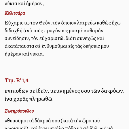
νύκτα καὶ ἡμέραν,
Κολιτσάρα
Εὐχαριστῶ τὸν Θεόν, τὸν ὁποῖον λατρεύω καθὼς ἔχω
διδαχθῆ ἀπὸ τοὺς προγόνους μου μὲ καθαρὰν
συνείδησιν, τὸν εὐχαριστῶ, διότι συνεχῶς καὶ
ἀκατάπαυστα σὲ ἐνθυμοῦμαι εἰς τὰς δεήσεις μου
ἡμέραν καὶ νύκτα.
Τιμ. Β' 1,4
ἐπιποθῶν σε ἰδεῖν, μεμνημένος σου τῶν δακρύων,
ἵνα χαρᾶς πληρωθῶ,
Σωτηρόπουλου
Ἐνθυμοῦμαι τὰ δάκρυά σου (κατὰ τὴν ὥρα τοῦ
χωρισμοῦ), καὶ ἔχω μεγάλο πόθο νὰ σὲ ἰδῶ, γιὰ νὰ