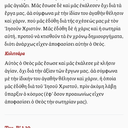
μᾶς ἁγιάζει. Μᾶς ἔσωσε δὲ καὶ μᾶς ἐκάλεσεν ὄχι διὰ τὰ
ἔργα μας, ἀλλὰ σύμφωνα μὲ τὴν ἰδίαν του ἀγαθὴν θέλησιν
καὶ χάριν, ποὺ μᾶς ἐδόθη διὰ τῆς σχέσεώς μας μὲ τὸν
Ἰησοῦν Χριστόν. Μᾶς ἐδόθη δὲ ἡ χάρις καὶ ἡ σωτηρία
αὐτή, προτοῦ νὰ κτισθοῦν τὰ ἐν χρόνῳ δημιουργήματα,
διότι ἀνάρχως εἶχεν ἀποφασίσει αὐτὴν ὁ Θεός.
Κολιτσάρα
Αὐτὸς ὁ Θεὸς μᾶς ἔσωσε καὶ μᾶς ἐκάλεσε μὲ κλῆσιν
ἁγίαν, ὄχι διὰ τὴν ἀξίαν τῶν ἔργων μας, ἀλλὰ σύμφωνα
μὲ τὴν ἰδικήν του ἀγαθὴν θέλησιν καὶ χάριν, ἡ ὁποία
μᾶς ἐδόθη διὰ τοῦ Ἰησοῦ Χριστοῦ, πρὶν ἀκόμη λάβῃ
ὕπαρξιν ὁ κόσμος (ἐφ’ ὅσον προαιωνίως εἶχεν
ἀποφασίσει ὁ Θεὸς τὴν σωτηρίαν μας).
Τιμ. Β' 1,10