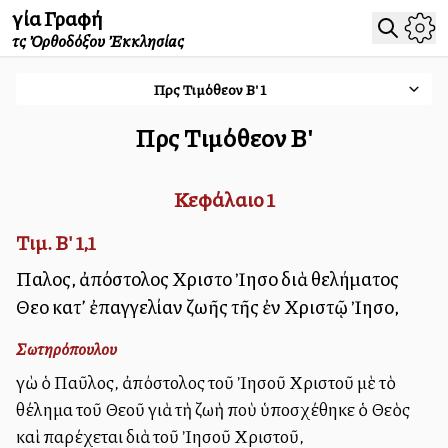
Ἁγία Γραφή
τῆς Ὀρθοδόξου Ἐκκλησίας
Πρὸς Τιμόθεον Β'
1
Πρὸς Τιμόθεον Β'
Κεφάλαιο
1
Τιμ. Β' 1,1
Παῦλος, ἀπόστολος Χριστοῦ Ἰησοῦ διὰ θελήματος
Θεοῦ κατ’ ἐπαγγελίαν ζωῆς τῆς ἐν Χριστῷ Ἰησοῦ,
Σωτηρόπουλου
Ἐγὼ ὁ Παῦλος, ἀπόστολος τοῦ Ἰησοῦ Χριστοῦ μὲ τὸ
θέλημα τοῦ Θεοῦ γιὰ τὴ ζωὴ ποὺ ὑποσχέθηκε ὁ Θεὸς
καὶ παρέχεται διὰ τοῦ Ἰησοῦ Χριστοῦ,