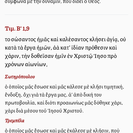
σύμφωνα μὲ τὴν δύναμιν, ποὺ δίδει ὁ Θεός.
Τιμ. Β' 1,9
τοῦ σώσαντος ἡμᾶς καὶ καλέσαντος κλήσει ἁγίᾳ, οὐ
κατὰ τὰ ἔργα ἡμῶν, ἀλλὰ κατ’ ἰδίαν πρόθεσιν καὶ
χάριν, τὴν δοθεῖσαν ἡμῖν ἐν Χριστῷ Ἰησοῦ πρὸ
χρόνων αἰωνίων,
Σωτηρόπουλου
ὁ ὁποῖος μᾶς ἔσωσε καὶ μᾶς κάλεσε μὲ κλῆσι τιμητική,
ἔνδοξη, ὄχι γιὰ τὰ ἔργα μας, ἀλλ’ ἀπὸ δική του
πρωτοβουλία, καὶ διότι προαιωνίως μᾶς δόθηκε χάρι,
χάρι διὰ μέσου τοῦ Ἰησοῦ Χριστοῦ.
Τρεμπέλα
ὁ ὁποῖος μᾶς ἔσωσε καὶ μᾶς ἐκάλεσε μὲ κλῆσιν, ποὺ