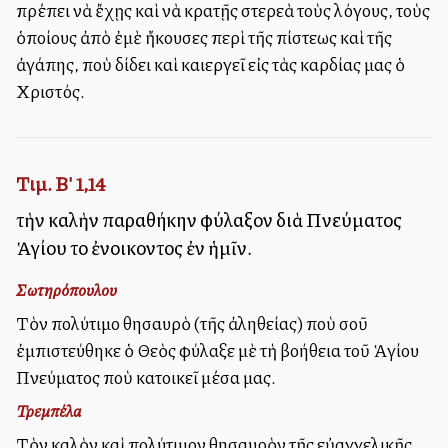
πρέπει νὰ ἔχῃς καὶ νὰ κρατῇς στερεὰ τοὺς λόγους, τοὺς
ὁποίους ἀπὸ ἐμὲ ἤκουσες περὶ τῆς πίστεως καὶ τῆς
ἀγάπης, ποὺ δίδει καὶ καλλιεργεῖ εἰς τὰς καρδίας μας ὁ
Χριστός.
Τιμ. Β' 1,14
τὴν καλὴν παραθήκην φύλαξον διὰ Πνεύματος
Ἁγίου τοῦ ἐνοικοῦντος ἐν ἡμῖν.
Σωτηρόπουλου
Τὸν πολύτιμο θησαυρὸ (τῆς ἀληθείας) ποὺ σοῦ
ἐμπιστεύθηκε ὁ Θεὸς φύλαξε μὲ τὴ βοήθεια τοῦ Ἁγίου
Πνεύματος ποὺ κατοικεῖ μέσα μας.
Τρεμπέλα
Τὸν καλὸν καὶ πολύτιμον θησαυρὸν τῆς εὐαγγελικῆς