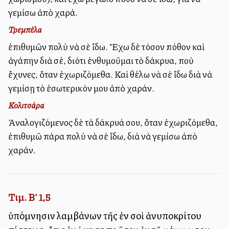
γεμίσω ἀπὸ χαρά.
Τρεμπέλα
ἐπιθυμῶν πολὺ νὰ σὲ ἴδω. Ἔχω δὲ τόσον πόθον καὶ
ἀγάπην διὰ σέ, διότι ἐνθυμοῦμαι τὸ δάκρυα, ποὺ
ἔχυνες, ὅταν ἐχωριζόμεθα. Καὶ θέλω νὰ σὲ ἴδω διὰ νὰ
γεμίσῃ τὸ ἐσωτερικόν μου ἀπὸ χαράν.
Κολιτσάρα
Ἀναλογιζόμενος δὲ τὰ δάκρυά σου, ὅταν ἐχωριζόμεθα,
ἐπιθυμῶ πάρα πολὺ νὰ σὲ ἴδω, διὰ νὰ γεμίσω ἀπὸ
χαράν.
Τιμ. Β' 1,5
ὑπόμνησιν λαμβάνων τῆς ἐν σοὶ ἀνυποκρίτου