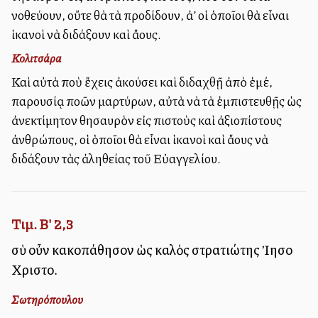
νοθεύουν, οὔτε θὰ τὰ προδίδουν, ἀλλ’ οἱ ὁποῖοι θὰ εἶναι
ἱκανοὶ νὰ διδάξουν καὶ ἄλλους.
Κολιτσάρα
Καὶ αὐτὰ ποὺ ἔχεις ἀκούσει καὶ διδαχθῇ ἀπὸ ἐμέ,
παρουσίᾳ πολλῶν μαρτύρων, αὐτὰ νὰ τὰ ἐμπιστευθῇς ὡς
ἀνεκτίμητον θησαυρὸν εἰς πιστοὺς καὶ ἀξιοπίστους
ἀνθρώπους, οἱ ὁποῖοι θὰ εἶναι ἱκανοὶ καὶ ἄλλους νὰ
διδάξουν τὰς ἀληθείας τοῦ Εὐαγγελίου.
Τιμ. Β' 2,3
σὺ οὖν κακοπάθησον ὡς καλὸς στρατιώτης Ἰησοῦ
Χριστοῦ.
Σωτηρόπουλου