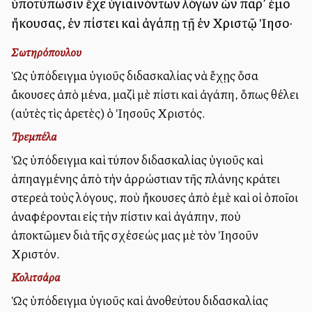
ὑποτύπωσιν ἔχε ὑγιαινόντων λόγων ὧν παρ’ ἐμοῦ
ἤκουσας, ἐν πίστει καὶ ἀγάπῃ τῇ ἐν Χριστῷ Ἰησοῦ·
Σωτηρόπουλου
Ὡς ὑπόδειγμα ὑγιοῦς διδασκαλίας νὰ ἔχῃς ὅσα
ἄκουσες ἀπὸ μένα, μαζὶ μὲ πίστι καὶ ἀγάπη, ὅπως θέλει
(αὐτὲς τὶς ἀρετὲς) ὁ Ἰησοῦς Χριστός.
Τρεμπέλα
Ὡς ὑπόδειγμα καὶ τύπον διδασκαλίας ὑγιοῦς καὶ
ἀπηλλαγμένης ἀπὸ τὴν ἀρρώστιαν τῆς πλάνης κράτει
στερεὰ τοὺς λόγους, ποὺ ἤκουσες ἀπὸ ἐμὲ καὶ οἱ ὁποῖοι
ἀναφέρονται εἰς τὴν πίστιν καὶ ἀγάπην, ποὺ
ἀποκτῶμεν διὰ τῆς σχέσεώς μας μὲ τὸν Ἰησοῦν
Χριστόν.
Κολιτσάρα
Ὡς ὑπόδειγμα ὑγιοῦς καὶ ἀνοθεύτου διδασκαλίας