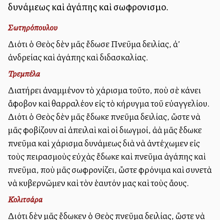
δυνάμεως καὶ ἀγάπης καὶ σωφρονισμοῦ.
Σωτηρόπουλου
Διότι ὁ Θεὸς δὲν μᾶς ἔδωσε Πνεῦμα δειλίας, ἀλλ’
ἀνδρείας καὶ ἀγάπης καὶ διδασκαλίας.
Τρεμπέλα
Διατήρει ἀναμμένον τὸ χάρισμα τοῦτο, ποὺ σὲ κάνει
ἄφοβον καὶ θαρραλέον εἰς τὸ κήρυγμα τοῦ εὐαγγελίου.
Διότι ὁ Θεὸς δὲν μᾶς ἔδωκε πνεῦμα δειλίας, ὥστε νὰ
μᾶς φοβίζουν αἱ ἀπειλαὶ καὶ οἱ διωγμοί, ἀλλὰ μᾶς ἔδωκε
πνεῦμα καὶ χάρισμα δυνάμεως διὰ νὰ ἀντέχωμεν εἰς
τοὺς πειρασμοὺς εὐχὰς ἔδωκε καὶ πνεῦμα ἀγάπης καὶ
πνεῦμα, ποὺ μᾶς σωφρονίζει, ὥστε φρόνιμα καὶ συνετὰ
νὰ κυβερνῶμεν καὶ τὸν ἑαυτόν μας καὶ τοὺς ἄλλους.
Κολιτσάρα
Διότι δὲν μᾶς ἔδωκεν ὁ Θεὸς πνεῦμα δειλίας, ὥστε νὰ