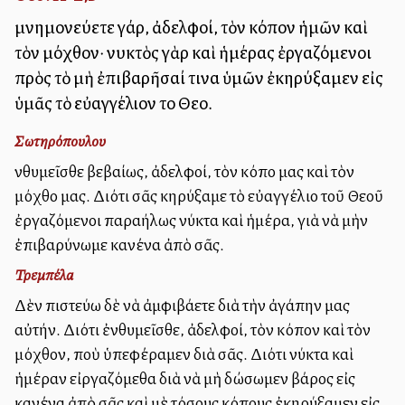
μνημονεύετε γάρ, ἀδελφοί, τὸν κόπον ἡμῶν καὶ
τὸν μόχθον· νυκτὸς γὰρ καὶ ἡμέρας ἐργαζόμενοι
πρὸς τὸ μὴ ἐπιβαρῆσαί τινα ὑμῶν ἐκηρύξαμεν εἰς
ὑμᾶς τὸ εὐαγγέλιον τοῦ Θεοῦ.
Σωτηρόπουλου
Ἐνθυμεῖσθε βεβαίως, ἀδελφοί, τὸν κόπο μας καὶ τὸν
μόχθο μας. Διότι σᾶς κηρύξαμε τὸ εὐαγγέλιο τοῦ Θεοῦ
ἐργαζόμενοι παραλλήλως νύκτα καὶ ἡμέρα, γιὰ νὰ μὴν
ἐπιβαρύνωμε κανένα ἀπὸ σᾶς.
Τρεμπέλα
Δὲν πιστεύω δὲ νὰ ἀμφιβάλλετε διὰ τὴν ἀγάπην μας
αὐτήν. Διότι ἐνθυμεῖσθε, ἀδελφοί, τὸν κόπον καὶ τὸν
μόχθον, ποὺ ὑπεφέραμεν διὰ σᾶς. Διότι νύκτα καὶ
ἡμέραν εἰργαζόμεθα διὰ νὰ μὴ δώσωμεν βάρος εἰς
κανένα ἀπὸ σᾶς καὶ μὲ τόσους κόπους ἐκηρύξαμεν εἰς