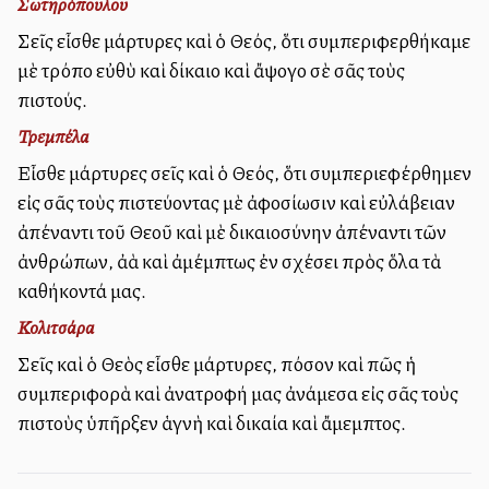
Σωτηρόπουλου
Σεῖς εἶσθε μάρτυρες καὶ ὁ Θεός, ὅτι συμπεριφερθήκαμε
μὲ τρόπο εὐθὺ καὶ δίκαιο καὶ ἄψογο σὲ σᾶς τοὺς
πιστούς.
Τρεμπέλα
Εἶσθε μάρτυρες σεῖς καὶ ὁ Θεός, ὅτι συμπεριεφέρθημεν
εἰς σᾶς τοὺς πιστεύοντας μὲ ἀφοσίωσιν καὶ εὐλάβειαν
ἀπέναντι τοῦ Θεοῦ καὶ μὲ δικαιοσύνην ἀπέναντι τῶν
ἀνθρώπων, ἀλλὰ καὶ ἀμέμπτως ἐν σχέσει πρὸς ὅλα τὰ
καθήκοντά μας.
Κολιτσάρα
Σεῖς καὶ ὁ Θεὸς εἶσθε μάρτυρες, πόσον καὶ πῶς ἡ
συμπεριφορὰ καὶ ἀνατροφή μας ἀνάμεσα εἰς σᾶς τοὺς
πιστοὺς ὑπῆρξεν ἁγνὴ καὶ δικαία καὶ ἄμεμπτος.