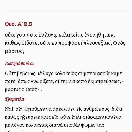
Θεσ. Α' 2,5
οὔτε γάρ ποτε ἐν λόγῳ κολακείας ἐγενήθημεν,
καθὼς οἴδατε, οὔτε ἐν προφάσει πλεονεξίας, Θεὸς
μάρτυς,
Σωτηρόπουλου
Οὔτε βεβαίως μὲ λόγο κολακείας συμπεριφερθήκαμε
ποτέ, ὅπως γνωρίζετε, οὔτε μὲ σκοπὸ ἐκμεταλλεύσεως, -
μάρτυς ὁ Θεός - ,
Τρεμπέλα
Ναί· δὲν ζητοῦμεν νὰ ἀρέσωμεν εἰς ἀνθρώπους· διότι
καθὼς ἠξεύρετε καὶ σεῖς, οὔτε ἐπλησιάσαμεν κανένα
μὲ λόγον κολακείας διὰ νὰ ὑποθάλψωμεν τὰς