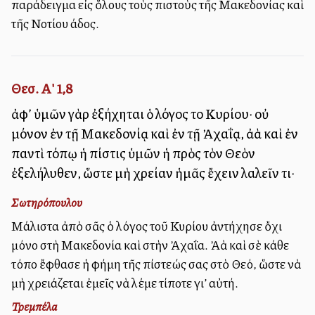
παράδειγμα εἰς ὅλους τοὺς πιστοὺς τῆς Μακεδονίας καὶ
τῆς Νοτίου Ἐλλάδος.
Θεσ. Α' 1,8
ἀφ’ ὑμῶν γὰρ ἐξήχηται ὁ λόγος τοῦ Κυρίου· οὐ
μόνον ἐν τῇ Μακεδονίᾳ καὶ ἐν τῇ Ἀχαΐᾳ, ἀλλὰ καὶ ἐν
παντὶ τόπῳ ἡ πίστις ὑμῶν ἡ πρὸς τὸν Θεὸν
ἐξελήλυθεν, ὥστε μὴ χρείαν ἡμᾶς ἔχειν λαλεῖν τι·
Σωτηρόπουλου
Μάλιστα ἀπὸ σᾶς ὁ λόγος τοῦ Κυρίου ἀντήχησε ὄχι
μόνο στὴ Μακεδονία καὶ στὴν Ἀχαΐα. Ἀλλὰ καὶ σὲ κάθε
τόπο ἔφθασε ἡ φήμη τῆς πίστεώς σας στὸ Θεό, ὥστε νὰ
μὴ χρειάζεται ἐμεῖς νὰ λέμε τίποτε γι’ αὐτή.
Τρεμπέλα