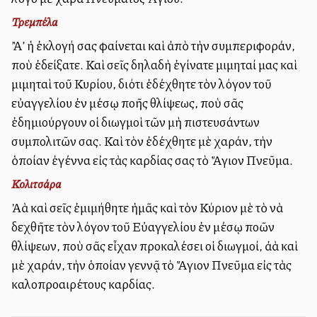
Τρεμπέλα
Ἂλλ’ ἡ ἐκλογή σας φαίνεται καὶ ἀπὸ τὴν συμπεριφοράν,
ποὺ ἐδείξατε. Καὶ σεῖς δηλαδὴ ἐγίνατε μιμηταί μας καὶ
μιμηταὶ τοῦ Κυρίου, διότι ἐδέχθητε τὸν λόγον τοῦ
εὐαγγελίου ἐν μέσῳ πολλῆς θλίψεως, ποὺ σᾶς
ἐδημιούργουν οἱ διωγμοὶ τῶν μὴ πιστευσάντων
συμπολιτῶν σας. Καὶ τὸν ἐδέχθητε μὲ χαράν, τὴν
ὁποίαν ἐγέννα εἰς τὰς καρδίας σας τὸ Ἅγιον Πνεῦμα.
Κολιτσάρα
Ἀλλὰ καὶ σεῖς ἐμιμήθητε ἡμᾶς καὶ τὸν Κύριον μὲ τὸ νὰ
δεχθῆτε τὸν λόγον τοῦ Εὐαγγελίου ἐν μέσῳ πολλῶν
θλίψεων, ποὺ σᾶς εἶχαν προκαλέσει οἱ διωγμοί, ἀλλὰ καὶ
μὲ χαράν, τὴν ὁποίαν γεννᾷ τὸ Ἅγιον Πνεῦμα εἰς τὰς
καλοπροαιρέτους καρδίας.