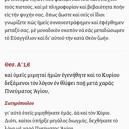
τοὺς πιστούς, καὶ μὲ πληροφορίαν καὶ βεβαιότητα πολλὴν
εἰς τὴν ψυχήν σας, ὅπως ἄλλωστε καὶ σεῖς οἱ ἴδιοι
γνωρίζετε πῶς ἡμεῖς συνανεστράφημεν καὶ ἐφέρθημεν
μεταξύ σας, μὲ μοναδικὸν σκοπὸν νὰ σᾶς μεταδώσωμεν
τὸ Εὐαγγέλιον καὶ δι’ αὐτοῦ τὴν κατὰ Θεὸν ζωήν.
Θεσ. Α' 1,6
καὶ ὑμεῖς μιμηταὶ ἡμῶν ἐγενήθητε καὶ τοῦ Κυρίου
δεξάμενοι τὸν λόγον ἐν θλίψει πολλῇ μετὰ χαρᾶς
Πνεύματος Ἁγίου,
Σωτηρόπουλου
γι’ αὐτὸ ἐσεῖς μιμηθήκατε ἐμᾶς, ἀλλὰ καὶ τὸν Κύριο.
Διότι, καίτοι ὑπῆρξε μεγάλος διωγμός, δεχθήκατε τὸ
λόγο μὲ χαρὰ Πνεύματος Ἁγίου.