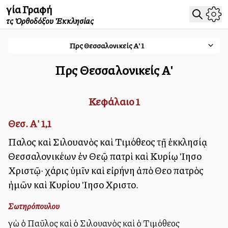
Ἁγία Γραφή
τῆς Ὀρθοδόξου Ἐκκλησίας
Πρὸς Θεσσαλονικείς Α'
1
Πρὸς Θεσσαλονικείς Α'
Κεφάλαιο
1
Θεσ. Α' 1,1
Παῦλος καὶ Σιλουανὸς καὶ Τιμόθεος τῇ ἐκκλησίᾳ
Θεσσαλονικέων ἐν Θεῷ πατρὶ καὶ Κυρίῳ Ἰησοῦ
Χριστῷ· χάρις ὑμῖν καὶ εἰρήνη ἀπὸ Θεοῦ πατρὸς
ἡμῶν καὶ Κυρίου Ἰησοῦ Χριστοῦ.
Σωτηρόπουλου
Ἐγὼ ὁ Παῦλος καὶ ὁ Σιλουανὸς καὶ ὁ Τιμόθεος