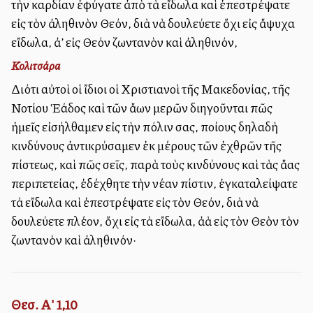
τὴν καρδίαν ἐφύγατε ἀπὸ τὰ εἴδωλα καὶ ἐπεστρέψατε
εἰς τὸν ἀληθινὸν Θεόν, διὰ νὰ δουλεύετε ὄχι εἰς ἄψυχα
εἴδωλα, ἀλλ’ εἰς Θεόν ζωντανὸν καὶ ἀληθινόν,
Κολιτσάρα
Διότι αὐτοὶ οἱ ἴδιοι οἱ Χριστιανοὶ τῆς Μακεδονίας, τῆς
Νοτίου Ἑλλάδος καὶ τῶν ἄλλων μερῶν διηγοῦνται πῶς
ἡμεῖς εἰσήλθαμεν εἰς τὴν πόλιν σας, ποίους δηλαδὴ
κινδύνους ἀντικρύσαμεν ἐκ μέρους τῶν ἐχθρῶν τῆς
πίστεως, καὶ πῶς σεῖς, παρὰ τοὺς κινδύνους καὶ τὰς ἄλλας
περιπετείας, ἐδέχθητε τὴν νέαν πίστιν, ἐγκαταλείψατε
τὰ εἴδωλα καὶ ἐπεστρέψατε εἰς τὸν Θεόν, διὰ νὰ
δουλεύετε πλέον, ὄχι εἰς τὰ εἴδωλα, ἀλλὰ εἰς τὸν Θεὸν τὸν
ζωντανὸν καὶ ἀληθινόν·
Θεσ. Α' 1,10