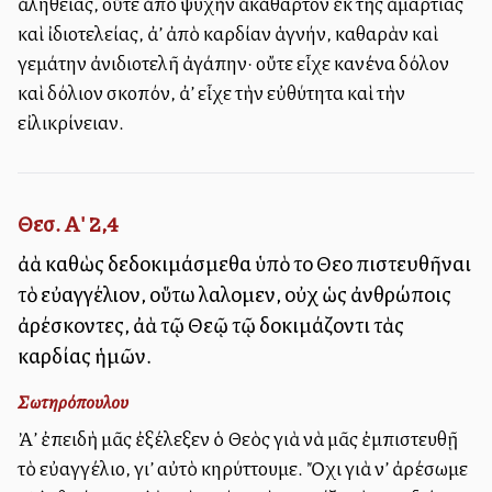
ἀληθείας, οὔτε ἀπὸ ψυχὴν ἀκάθαρτον ἐκ τῆς ἁμαρτίας
καὶ ἰδιοτελείας, ἀλλ’ ἀπὸ καρδίαν ἁγνήν, καθαρὰν καὶ
γεμάτην ἀνιδιοτελῆ ἀγάπην· οὔτε εἶχε κανένα δόλον
καὶ δόλιον σκοπόν, ἀλλ’ εἶχε τὴν εὐθύτητα καὶ τὴν
εἰλικρίνειαν.
Θεσ. Α' 2,4
ἀλλὰ καθὼς δεδοκιμάσμεθα ὑπὸ τοῦ Θεοῦ πιστευθῆναι
τὸ εὐαγγέλιον, οὕτω λαλοῦμεν, οὐχ ὡς ἀνθρώποις
ἀρέσκοντες, ἀλλὰ τῷ Θεῷ τῷ δοκιμάζοντι τὰς
καρδίας ἡμῶν.
Σωτηρόπουλου
Ἀλλ’ ἐπειδὴ μᾶς ἐξέλεξεν ὁ Θεὸς γιὰ νὰ μᾶς ἐμπιστευθῇ
τὸ εὐαγγέλιο, γι’ αὐτὸ κηρύττουμε. Ὄχι γιὰ ν’ ἀρέσωμε