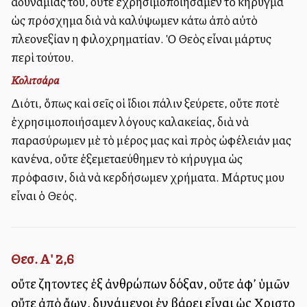
ἀδυναμίας του, οὔτε ἐχρησιμοποιήσαμεν τὸ κήρυγμα
ὡς πρόσχημα διὰ νὰ καλύψωμεν κάτω ἀπὸ αὐτὸ
πλεονεξίαν η φιλοχρηματίαν. Ὁ Θεὸς εἶναι μάρτυς
περὶ τούτου.
Κολιτσάρα
Διότι, ὅπως καὶ σεῖς οἱ ἴδιοι πάλιν ξεύρετε, οὔτε ποτὲ
ἐχρησιμοποιήσαμεν λόγους καλακείας, διὰ νὰ
παρασύρωμεν μὲ τὸ μέρος μας καὶ πρὸς ὠφέλειάν μας
κανένα, οὔτε ἐξεμεταλλεύθημεν τὸ κήρυγμα ὡς
πρόφασιν, διὰ νὰ κερδήσωμεν χρήματα. Μάρτυς μου
εἶναι ὁ Θεός.
Θεσ. Α' 2,6
οὔτε ζητοῦντες ἐξ ἀνθρώπων δόξαν, οὔτε ἀφ’ ὑμῶν
οὔτε ἀπὸ ἄλλων, δυνάμενοι ἐν βάρει εἶναι ὡς Χριστοῦ