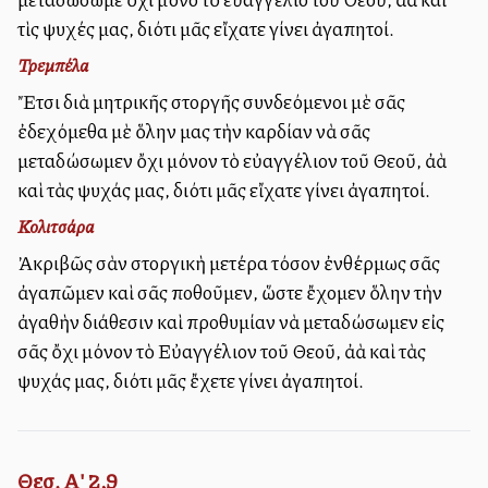
τὶς ψυχές μας, διότι μᾶς εἴχατε γίνει ἀγαπητοί.
Τρεμπέλα
Ἔτσι διὰ μητρικῆς στοργῆς συνδεόμενοι μὲ σᾶς
ἐδεχόμεθα μὲ ὅλην μας τὴν καρδίαν νὰ σᾶς
μεταδώσωμεν ὄχι μόνον τὸ εὐαγγέλιον τοῦ Θεοῦ, ἀλλὰ
καὶ τὰς ψυχάς μας, διότι μᾶς εἴχατε γίνει ἀγαπητοί.
Κολιτσάρα
Ἀκριβῶς σὰν στοργικὴ μετέρα τόσον ἐνθέρμως σᾶς
ἀγαπῶμεν καὶ σᾶς ποθοῦμεν, ὥστε ἔχομεν ὅλην τὴν
ἀγαθὴν διάθεσιν καὶ προθυμίαν νὰ μεταδώσωμεν εἰς
σᾶς ὄχι μόνον τὸ Εὐαγγέλιον τοῦ Θεοῦ, ἀλλὰ καὶ τὰς
ψυχάς μας, διότι μᾶς ἔχετε γίνει ἀγαπητοί.
Θεσ. Α' 2,9