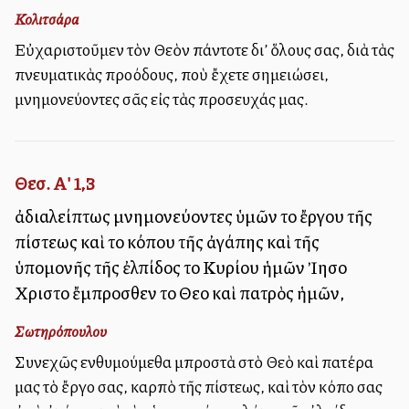
Κολιτσάρα
Εὐχαριστοῦμεν τὸν Θεὸν πάντοτε δι’ ὅλους σας, διὰ τὰς
πνευματικὰς προόδους, ποὺ ἔχετε σημειώσει,
μνημονεύοντες σᾶς εἰς τὰς προσευχάς μας.
Θεσ. Α' 1,3
ἀδιαλείπτως μνημονεύοντες ὑμῶν τοῦ ἔργου τῆς
πίστεως καὶ τοῦ κόπου τῆς ἀγάπης καὶ τῆς
ὑπομονῆς τῆς ἐλπίδος τοῦ Κυρίου ἡμῶν Ἰησοῦ
Χριστοῦ ἔμπροσθεν τοῦ Θεοῦ καὶ πατρὸς ἡμῶν,
Σωτηρόπουλου
Συνεχῶς ενθυμούμεθα μπροστὰ στὸ Θεὸ καὶ πατέρα
μας τὸ ἔργο σας, καρπὸ τῆς πίστεως, καὶ τὸν κόπο σας