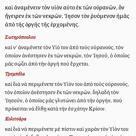
καὶ ἀναμένειν τὸν υἱὸν αὐτοῦ ἐκ τῶν οὐρανῶν, ὃν
ἤγειρεν ἐκ τῶν νεκρῶν, Ἰησοῦν τὸν ῥυόμενον ἡμᾶς
ἀπὸ τῆς ὀργῆς τῆς ἐρχομένης.
Σωτηρόπουλου
καὶ ν’ ἀναμένετε τὸν Υἱό του ἀπὸ τοὺς οὐρανούς, τὸν
ὁποῖον ἀνέστησεν ἐκ τῶν νεκρῶν, τὸν Ἰησοῦ, ὁ ὁποῖος
μᾶς σῴζει ἀπὸ τὴν ὀργὴ ποὺ ἔρχεται.
Τρεμπέλα
καὶ διὰ νὰ περιμένετε τὸν Υἱόν του ἀπὸ τοὺς οὐρανούς,
τὸν ὁποῖον ἀνέστησεν ἒκ τῶν νεκρῶν, δηλαδὴ τὸν
Ἰησοῦν, ὁ ὁποῖος μᾶς γλυτώνει ἀπὸ τὴν ὀργήν, ποὺ
πρόκειται νὰ ἔλθῃ κατὰ τὴν ἐσχάτην Κρίσιν.
Κολιτσάρα
καὶ διὰ νὰ περιμένετε μὲ πίστιν καὶ χαρὰν τὸν Υἱόν του