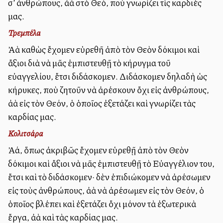
σ’ ἀνθρώπους, ἀλλὰ στὸ Θεό, ποὺ γνωρίζει τὶς καρδιές
μας.
Τρεμπέλα
Ἀλλὰ καθὼς ἔχομεν εὑρεθῆ ἀπὸ τὸν Θεὸν δόκιμοι καὶ
ἄξιοι διὰ νὰ μᾶς ἐμπιστευθῇ τὸ κήρυγμα τοῦ
εὐαγγελίου, ἔτσι διδάσκομεν. Διδάσκομεν δηλαδὴ ὡς
κήρυκες, ποὺ ζητοῦν νὰ ἀρέσκουν ὄχι εἰς ἀνθρώπους,
ἀλλὰ εἰς τὸν Θεόν, ὁ ὁποῖος ἐξετάζει καὶ γνωρίζει τὰς
καρδίας μας.
Κολιτσάρα
Ἀλλά, ὅπως ἀκριβῶς ἔχομεν εὑρεθῇ ἀπὸ τὸν Θεὸν
δόκιμοι καὶ ἄξιοι νὰ μᾶς ἐμπιστευθῇ τὸ Εὐαγγέλιον του,
ἔτσι καὶ τὸ διδάσκομεν· δὲν ἐπιδιώκομεν νὰ ἀρέσωμεν
εἰς τοὺς ἀνθρώπους, ἀλλὰ νὰ ἀρέσωμεν εἰς τὸν Θεόν, ὁ
ὁποῖος βλέπει καὶ ἐξετάζει ὄχι μόνον τὰ ἐξωτερικὰ
ἔργα, ἀλλὰ καὶ τὰς καρδίας μας.