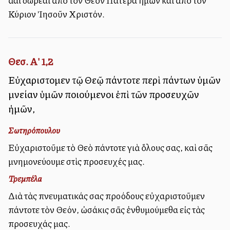
ἄλλαι δωρεαὶ ἀπὸ τὸν Θεὸν Πατέρα ἡμῶν καὶ ἀπὸ τὸν
Κύριον Ἰησοῦν Χριστόν.
Θεσ. Α' 1,2
Εὐχαριστοῦμεν τῷ Θεῷ πάντοτε περὶ πάντων ὑμῶν
μνείαν ὑμῶν ποιούμενοι ἐπὶ τῶν προσευχῶν
ἡμῶν,
Σωτηρόπουλου
Εὐχαριστοῦμε τὸ Θεὸ πάντοτε γιὰ ὅλους σας, καὶ σᾶς
μνημονεύουμε στὶς προσευχές μας.
Τρεμπέλα
Διὰ τὰς πνευματικάς σας προόδους εὐχαριστοῦμεν
πάντοτε τὸν Θεόν, ὠσάκις σᾶς ἐνθυμούμεθα εἰς τὰς
προσευχάς μας.