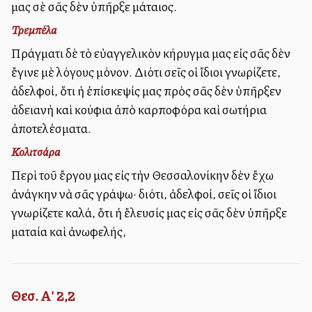
μας σὲ σᾶς δὲν ὑπῆρξε μάταιος.
Τρεμπέλα
Πράγματι δὲ τὸ εὐαγγελικὸν κήρυγμα μας εἰς σᾶς δὲν
ἔγινε μὲ λόγους μόνον. Διότι σεῖς οἱ ἴδιοι γνωρίζετε,
ἀδελφοί, ὅτι ἡ ἐπίσκεψίς μας πρὸς σᾶς δὲν ὑπῆρξεν
ἀδειανὴ καὶ κούφια ἀπὸ καρποφόρα καὶ σωτήρια
ἀποτελέσματα.
Κολιτσάρα
Περὶ τοῦ ἔργου μας εἰς τὴν Θεσσαλονίκην δὲν ἔχω
ἀνάγκην νὰ σᾶς γράψω· διότι, ἀδελφοί, σεῖς οἱ ἴδιοι
γνωρίζετε καλά, ὅτι ἡ ἔλευσίς μας εἰς σᾶς δὲν ὑπῆρξε
ματαία καὶ ἀνωφελής,
Θεσ. Α' 2,2