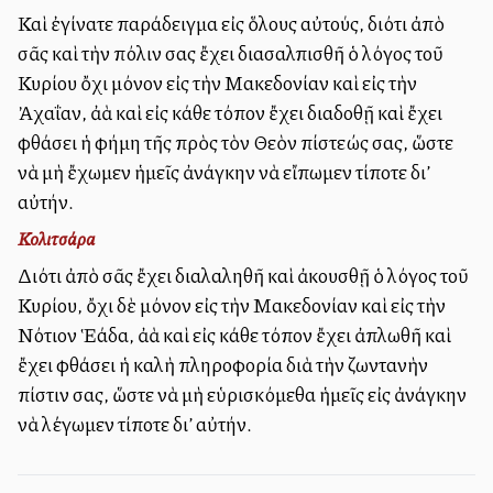
Καὶ ἐγίνατε παράδειγμα εἰς ὅλους αὐτούς, διότι ἀπὸ
σᾶς καὶ τὴν πόλιν σας ἔχει διασαλπισθῆ ὁ λόγος τοῦ
Κυρίου ὄχι μόνον εἰς τὴν Μακεδονίαν καὶ εἰς τὴν
Ἀχαΐαν, ἀλλὰ καὶ εἰς κάθε τόπον ἔχει διαδοθῇ καὶ ἔχει
φθάσει ἡ φήμη τῆς πρὸς τὸν Θεὸν πίστεώς σας, ὥστε
νὰ μὴ ἔχωμεν ἡμεῖς ἀνάγκην νὰ εἴπωμεν τίποτε δι’
αὐτήν.
Κολιτσάρα
Διότι ἀπὸ σᾶς ἔχει διαλαληθῆ καὶ ἀκουσθῇ ὁ λόγος τοῦ
Κυρίου, ὄχι δὲ μόνον εἰς τὴν Μακεδονίαν καὶ εἰς τὴν
Νότιον Ἑλλάδα, ἀλλὰ καὶ εἰς κάθε τόπον ἔχει ἀπλωθῆ καὶ
ἔχει φθάσει ἡ καλὴ πληροφορία διὰ τὴν ζωντανὴν
πίστιν σας, ὥστε νὰ μὴ εὑρισκόμεθα ἡμεῖς εἰς ἀνάγκην
νὰ λέγωμεν τίποτε δι’ αὐτήν.