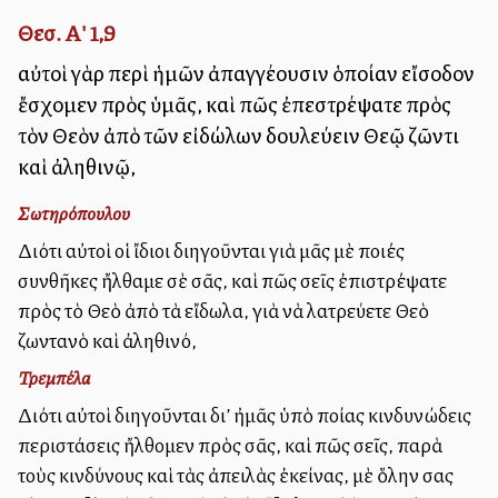
Θεσ. Α' 1,9
αὐτοὶ γὰρ περὶ ἡμῶν ἀπαγγέλλουσιν ὁποίαν εἴσοδον
ἔσχομεν πρὸς ὑμᾶς, καὶ πῶς ἐπεστρέψατε πρὸς
τὸν Θεὸν ἀπὸ τῶν εἰδώλων δουλεύειν Θεῷ ζῶντι
καὶ ἀληθινῷ,
Σωτηρόπουλου
Διότι αὐτοὶ οἱ ἴδιοι διηγοῦνται γιὰ μᾶς μὲ ποιές
συνθῆκες ἤλθαμε σὲ σᾶς, καὶ πῶς σεῖς ἐπιστρέψατε
πρὸς τὸ Θεὸ ἀπὸ τὰ εἴδωλα, γιὰ νὰ λατρεύετε Θεὸ
ζωντανὸ καὶ ἀληθινό,
Τρεμπέλα
Διότι αὐτοὶ διηγοῦνται δι’ ἠμᾶς ὑπὸ ποίας κινδυνώδεις
περιστάσεις ἤλθομεν πρὸς σᾶς, καὶ πῶς σεῖς, παρὰ
τοὺς κινδύνους καὶ τὰς ἀπειλὰς ἐκείνας, μὲ ὅλην σας