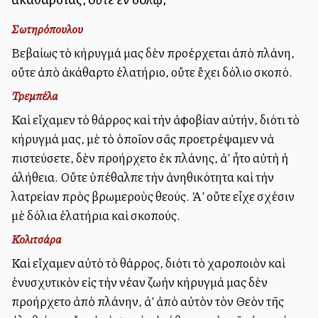
Σωτηρόπουλου
Βεβαίως τὸ κήρυγμά μας δὲν προέρχεται ἀπὸ πλάνη,
οὔτε ἀπὸ ἀκάθαρτο ἐλατήριο, οὔτε ἔχει δόλιο σκοπό.
Τρεμπέλα
Καὶ εἴχαμεν τὸ θάρρος καὶ τὴν ἀφοβίαν αὐτήν, διότι τὸ
κήρυγμά μας, μὲ τὸ ὁποῖον σᾶς προετρέψαμεν νὰ
πιστεύσετε, δὲν προήρχετο ἐκ πλάνης, ἀλλ’ ἦτο αὐτὴ ἡ
ἀλήθεια. Οὔτε ὑπέθαλπε τὴν ἀνηθικότητα καὶ τὴν
λατρείαν πρὸς βρωμεροὺς θεούς. Ἀλλ’ οὔτε εἶχε σχέσιν
μὲ δόλια ἐλατήρια καὶ σκοπούς.
Κολιτσάρα
Καὶ εἴχαμεν αὐτὸ τὸ θάρρος, διότι τὸ χαροποιὸν καὶ
ἐνυσχυτικὸν εἰς τὴν νέαν ζωὴν κήρυγμά μας δὲν
προήρχετο ἀπὸ πλάνην, ἀλλ’ ἀπὸ αὐτὸν τὸν Θεὸν τῆς