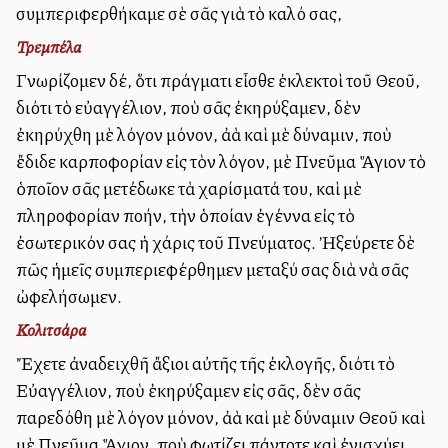
συμπεριφερθήκαμε σὲ σᾶς γιὰ τὸ καλό σας,
Τρεμπέλα
Γνωρίζομεν δέ, ὅτι πράγματι εἶσθε ἐκλεκτοὶ τοῦ Θεοῦ,
διότι τὸ εὐαγγέλιον, ποὺ σᾶς ἐκηρύξαμεν, δὲν
ἐκηρύχθη μὲ λόγον μόνον, ἀλλὰ καὶ μὲ δύναμιν, ποὺ
ἔδιδε καρποφορίαν εἰς τὸν λόγον, μὲ Πνεῦμα Ἅγιον τὸ
ὁποῖον σᾶς μετέδωκε τὰ χαρίσματά του, καὶ μὲ
πληροφορίαν πολλήν, τὴν ὁποίαν ἐγέννα εἰς τὸ
ἐσωτερικόν σας ἡ χάρις τοῦ Πνεύματος. Ἠξεύρετε δὲ
πῶς ἡμεῖς συμπεριεφέρθημεν μεταξύ σας διὰ νὰ σᾶς
ὠφελήσωμεν.
Κολιτσάρα
Ἔχετε ἀναδειχθῆ ἄξιοι αὐτῆς τῆς ἐκλογῆς, διότι τὸ
Εὐαγγέλιον, ποὺ ἐκηρύξαμεν εἰς σᾶς, δὲν σᾶς
παρεδόθη μὲ λόγον μόνον, ἀλλὰ καὶ μὲ δύναμιν Θεοῦ καὶ
μὲ Πνεῦμα Ἅγιον, ποὺ φωτίζει πάντοτε καὶ ἐνισχύει