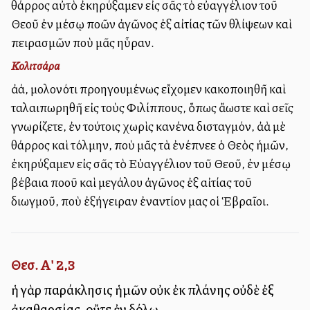
θάρρος αὐτὸ ἐκηρύξαμεν εἰς σᾶς τὸ εὐαγγέλιον τοῦ
Θεοῦ ἐν μέσῳ πολλῶν ἀγῶνος ἐξ αἰτίας τῶν θλίψεων καὶ
πειρασμῶν ποὺ μᾶς ηὗραν.
Κολιτσάρα
ἀλλά, μολονότι προηγουμένως εἴχομεν κακοποιηθῆ καὶ
ταλαιπωρηθῆ εἰς τοὺς Φιλίππους, ὅπως ἄλλωστε καὶ σεῖς
γνωρίζετε, ἐν τούτοις χωρὶς κανένα δισταγμόν, ἀλλὰ μὲ
θάρρος καὶ τόλμην, ποὺ μᾶς τὰ ἐνέπνεε ὁ Θεὸς ἡμῶν,
ἐκηρύξαμεν εἰς σᾶς τὸ Εὐαγγέλιον τοῦ Θεοῦ, ἐν μέσῳ
βέβαια πολλοῦ καὶ μεγάλου ἀγῶνος ἐξ αἰτίας τοῦ
διωγμοῦ, ποὺ ἐξήγειραν ἐναντίον μας οἱ Ἑβραῖοι.
Θεσ. Α' 2,3
ἡ γὰρ παράκλησις ἡμῶν οὐκ ἐκ πλάνης οὐδὲ ἐξ
ἀκαθαρσίας, οὔτε ἐν δόλῳ,