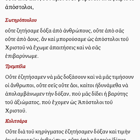
ἀπόστολοι,
Σωτηρόπουλου
οὔτε ζητήσαμε δόξα ἀπὸ ἀνθρώπους, οὔτε ἀπὸ σᾶς
οὔτε ἀπὸ ἄλλους, ἂν καὶ μπορούσαμε ὡς ἀπόστολοι τοῦ
Χριστοῦ νὰ ἔχωμε ἀπαιτήσεις καὶ νὰ σᾶς
ἐπιβαρύνωμε.
Τρεμπέλα
Οὔτε ἐζητήσαμεν νὰ μᾶς δοξάσουν καὶ νὰ μᾶς τιμήσουν
οἱ ἄνθρωποι, οὔτε σεῖς οὔτε ἄλλοι, καίτοι ἠδυνάμεθα νὰ
ἀπολαμβάνωμεν τὴν δόξαν, ποὺ μᾶς δίδει ἡ βαρύτης
τοῦ ἀξιώματος, ποὺ ἔχομεν ὡς Ἀπόστολοι τοῦ
Χριστοῦ.
Κολιτσάρα
Οὔτε διὰ τοῦ κηρύγματος ἐζητήσαμεν δόξαν καὶ τιμὴν
ἐκ μέρους τῶν ἀνθρώπων, οὔτε ἀπὸ σᾶς τοὺς ἰδίους