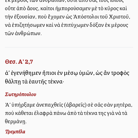
οὔτε ἀπὸ ἄλλους, καίτοι ἠμπορούσαμεν μὲ τὸ κῦρος καὶ
τὴν ἐξουσίαν, ποὺ ἔχομεν ὡς Ἀπόστολοι τοῦ Χριστοῦ,
νὰ ἐπιζητήσωμεν καὶ νὰ ἐπιτύχωμεν δόξαν ἐκ μέρους
τῶν ἀνθρώπων.
Θεσ. Α' 2,7
ἀλλ’ ἐγενήθημεν ἤπιοι ἐν μέσῳ ὑμῶν, ὡς ἂν τροφὸς
θάλπῃ τὰ ἑαυτῆς τέκνα·
Σωτηρόπουλου
Ἀλλ’ ὑπήρξαμε ἀνεπαχθεῖς (ἀβαρεῖς) σὲ σᾶς σὰν μητέρα,
ποὺ κάθεται ἐλαφρὰ πάνω ἀπὸ τὰ τέκνα της γιὰ νὰ τὰ
θερμάνῃ.
Τρεμπέλα