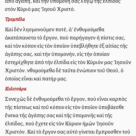
ἀπὸ ἀγάπη, καὶ τὴν ὑπομονή σας λόγῳ τῆς ἐλπίδος
στὸν Κύριό μας Ἰησοῦ Χριστό.
Τρεμπέλα
Καὶ δὲν λησμονοῦμεν ποτέ, ἀλλ’ ἐνθυμούμεθα
ἀκατάπαυστα τὸ ἔργον, ποὺ παρήγαγεν ἡ πίστις σας,
καὶ τὸν κόπον εἰς τὸν ὁποῖον ὑπεβλήθητε ἐξ αἰτίας τῆς
ἀγάπης σας, καὶ τὴν ὑπομονήν, εἰς τὴν ὁποίαν
ἐστηρίχθητε ἀπὸ τὴν ἐλπίδα εἰς τὸν Κύριόν μας Ἰησοῦν
Χριστόν. Ἐνθυμούμεθα δὲ ταῦτα ἐνώπιον τοῦ Θεοῦ, ὁ
ὁποῖος εἶναι καὶ πατήρ μας.
Κολιτσάρα
Συνεχῶς δὲ ἐνθυμούμεθα τὸ ἔργον, ποὺ εἶναι καρπὸς
τῆς πίστεως καὶ τοῦ κόπου εἰς τὸν ὁποῖον ὑποβάλλεσθε
ἕνεκα τῆς ἀγάπης σας καὶ τῆς ὑπομονῆς καὶ τῆς
ἐλπίδος, ποὺ ἔχετε εἰς τὸν Κύριον ἡμῶν Ἰησοῦν
Χριστόν. Καὶ τὸ ἔργον σας αὐτὸ γίνεται ἔμπροσθεν τοῦ