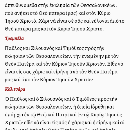
ἀπευθυνόμεθα στὴν ἐκκλησία τῶν Θεσσαλονικέων,
ποὺ ἀνήκει στὸ Θεὸ πατέρα (μας) καὶ στὸν Κύριο
Ἰησοῦ Χριστό. Χάρι νὰ εἶναι σὲ σᾶς καὶ εὐλογία ἀπὸ τὸ
Θεὸ πατέρα μας καὶ τὸν Κύριο Ἰησοῦ Χριστό.
Τρεμπέλα
Παῦλος καὶ Σιλουανὸς καὶ Τιμόθεος πρὸς τὴν
Ἐκκλησίαν τῶν Θεσσαλονικέων, τὴν ἐνωμένην μὲ τὸν
Θεὸν Πατέρα καὶ τὸν Κύριον Ἰησοῦν Χριστόν. Εἴθε νὰ
εἶναι εἰς σᾶς χάρις καὶ εἰρήνη ἀπὸ τὸν Θεὸν Πατέρα
μας καὶ ἀπὸ τὸν Κύριον Ἰησοῦν Χριστόν.
Κολιτσάρα
Ὁ Παῦλος καὶ ὁ Σιλουανὸς καὶ ὁ Τιμόθεος πρὸς τὴν
Ἐκκλησίαν τῶν Θεσσαλονικέων, ἡ ὁποία ἱδρύθη καὶ
ὑπάρχει ἐν τῷ Θεῷ καὶ Πατρὶ καὶ ἐν τῷ Κυρίῳ Ἰησοῦς
Χριστῷ· εἴθε νὰ εἶναι εἰς σᾶς ἡ χάρις καὶ ἡ εἰρήνη καὶ αἱ