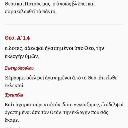
Θεοῦ καὶ Πατρός μας, ὁ ὁποῖος βλέπει καὶ
παρακολουθεῖ τὰ πάντα.
Θεσ. Α' 1,4
εἰδότες, ἀδελφοὶ ἠγαπημένοι ὑπὸ Θεοῦ, τὴν
ἐκλογὴν ὑμῶν,
Σωτηρόπουλου
Ξέρουμε, ἀδελφοὶ ἀγαπημένοι ἀπὸ τὸ Θεό, ὅτι εἶσθε
ἐκλεκτοί.
Τρεμπέλα
Καὶ εὐχαριστοῦμεν αὐτόν, διότι γνωρίζομεν, ὦ ἀδελφοὶ
ἀγαπημένοι ἀπὸ τὸν Θεόν, τὴν ἐκλογὴν ποὺ σᾶς
ἔκαμε.