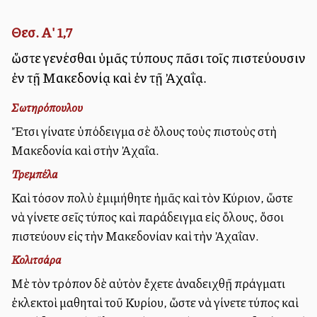
Θεσ. Α' 1,7
ὥστε γενέσθαι ὑμᾶς τύπους πᾶσι τοῖς πιστεύουσιν
ἐν τῇ Μακεδονίᾳ καὶ ἐν τῇ Ἀχαΐᾳ.
Σωτηρόπουλου
Ἔτσι γίνατε ὑπόδειγμα σὲ ὅλους τοὺς πιστοὺς στὴ
Μακεδονία καὶ στὴν Ἀχαΐα.
Τρεμπέλα
Καὶ τόσον πολὺ ἐμιμήθητε ἡμᾶς καὶ τὸν Κύριον, ὥστε
νὰ γίνετε σεῖς τύπος καὶ παράδειγμα εἰς ὅλους, ὅσοι
πιστεύουν εἰς τὴν Μακεδονίαν καὶ τὴν Ἀχαΐαν.
Κολιτσάρα
Μὲ τὸν τρόπον δὲ αὐτὸν ἔχετε ἀναδειχθῇ πράγματι
ἐκλεκτοὶ μαθηταὶ τοῦ Κυρίου, ὥστε νὰ γίνετε τύπος καὶ