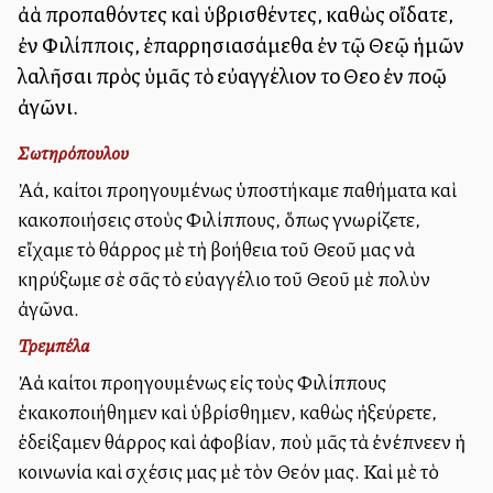
ἀλλὰ προπαθόντες καὶ ὑβρισθέντες, καθὼς οἴδατε,
ἐν Φιλίπποις, ἐπαρρησιασάμεθα ἐν τῷ Θεῷ ἡμῶν
λαλῆσαι πρὸς ὑμᾶς τὸ εὐαγγέλιον τοῦ Θεοῦ ἐν πολλῷ
ἀγῶνι.
Σωτηρόπουλου
Ἀλλά, καίτοι προηγουμένως ὑποστήκαμε παθήματα καὶ
κακοποιήσεις στοὺς Φιλίππους, ὅπως γνωρίζετε,
εἴχαμε τὸ θάρρος μὲ τὴ βοήθεια τοῦ Θεοῦ μας νὰ
κηρύξωμε σὲ σᾶς τὸ εὐαγγέλιο τοῦ Θεοῦ μὲ πολὺν
ἀγῶνα.
Τρεμπέλα
Ἀλλἀ καίτοι προηγουμένως εἰς τοὺς Φιλίππους
ἐκακοποιήθημεν καὶ ὑβρίσθημεν, καθὼς ἠξεύρετε,
ἐδείξαμεν θάρρος καὶ ἀφοβίαν, ποὺ μᾶς τὰ ἐνέπνεεν ἡ
κοινωνία καὶ σχέσις μας μὲ τὸν Θεόν μας. Καὶ μὲ τὸ