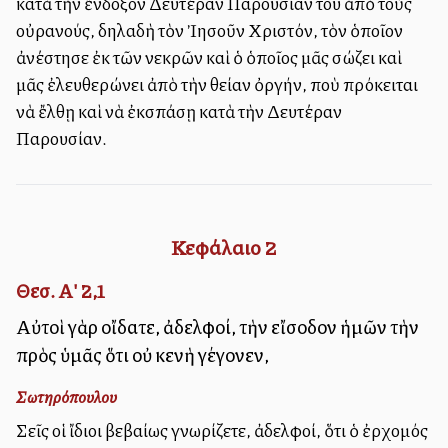
κατὰ τὴν ἔνδοξον Δευτέραν Παρουσίαν του ἀπὸ τοὺς
οὐρανούς, δηλαδὴ τὸν Ἰησοῦν Χριστόν, τὸν ὁποῖον
ἀνέστησε ἐκ τῶν νεκρῶν καὶ ὁ ὁποῖος μᾶς σώζει καὶ
μᾶς ἐλευθερώνει ἀπὸ τὴν θείαν ὀργήν, ποὺ πρόκειται
νὰ ἔλθῃ καὶ νὰ ἐκσπάσῃ κατὰ τὴν Δευτέραν
Παρουσίαν.
Κεφάλαιο
2
Θεσ. Α' 2,1
Αὐτοὶ γὰρ οἴδατε, ἀδελφοί, τὴν εἴσοδον ἡμῶν τὴν
πρὸς ὑμᾶς ὅτι οὐ κενὴ γέγονεν,
Σωτηρόπουλου
Σεῖς οἱ ἴδιοι βεβαίως γνωρίζετε, ἀδελφοί, ὅτι ὁ ἐρχομός