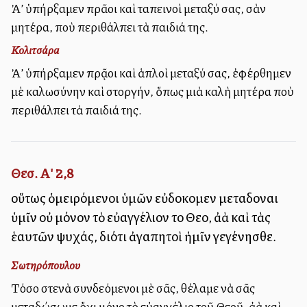
Ἀλλ’ ὑπήρξαμεν πρᾶοι καὶ ταπεινοὶ μεταξύ σας, σὰν
μητέρα, ποὺ περιθάλπει τὰ παιδιά της.
Κολιτσάρα
Ἀλλ’ ὑπήρξαμεν πρᾷοι καὶ ἁπλοὶ μεταξύ σας, ἐφέρθημεν
μὲ καλωσύνην καὶ στοργήν, ὅπως μιὰ καλὴ μητέρα ποὺ
περιθάλπει τὰ παιδιά της.
Θεσ. Α' 2,8
οὕτως ὁμειρόμενοι ὑμῶν εὐδοκοῦμεν μεταδοῦναι
ὑμῖν οὐ μόνον τὸ εὐαγγέλιον τοῦ Θεοῦ, ἀλλὰ καὶ τὰς
ἑαυτῶν ψυχάς, διότι ἀγαπητοὶ ἡμῖν γεγένησθε.
Σωτηρόπουλου
Τόσο στενὰ συνδεόμενοι μὲ σᾶς, θέλαμε νὰ σᾶς
μεταδώσωμε ὄχι μόνο τὸ εὐαγγέλιο τοῦ Θεοῦ, ἀλλὰ καὶ