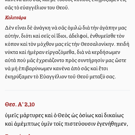
σᾶς τὸ εὐαγγέλιον του Θεοῦ.
Κολιτσάρα
Δὲν εἶναι δὲ ἀνάγκη νὰ σᾶς ὁμιλῶ διὰ τὴν ἀγάπην μας
αὐτὴν, διότι καὶ σεῖς οἱ ἴδιοι, ἀδελφοί, ἐνθυμεῖσθε τὸν
κόπον καὶ τὸν μόχθον μας εἰς τὴν Θεσσαλονίκην. Ἐπειδὴ
νύκτα καὶ ἡμέραν εἰργαζόμεθα, διὰ νὰ κερδήσωμεν
αὐτά ποὺ μᾶς ἐχρειάζοντο πρὸς συντήρησίν μας ὥστε
νὰ μὴ ἐπιβαρύνωμεν κανένα ἀπὸ σᾶς καὶ ἔτσι
ἐκηρύξαμεν τὸ Εὐαγγέλιον τοῦ Θεοῦ μεταξύ σας.
Θεσ. Α' 2,10
ὑμεῖς μάρτυρες καὶ ὁ Θεὸς ὡς ὁσίως καὶ δικαίως
καὶ ἀμέμπτως ὑμῖν τοῖς πιστεύουσιν ἐγενήθημεν,