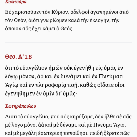
Κολιτσάρα
Εὐχαριστοῦμεν τὸν Κύριον, ἀδελφοὶ ἀγαπημένοι ἀπὸ
τὸν Θεόν, διότι γνωρίζομεν καλὰ τὴν ἐκλογήν, τὴν
ὁποίαν σᾶς ἔχει κάμει ὁ Θεός.
Θεσ. Α' 1,5
ὅτι τὸ εὐαγγέλιον ἡμῶν οὐκ ἐγενήθη εἰς ὑμᾶς ἐν
λόγῳ μόνον, ἀλλὰ καὶ ἐν δυνάμει καὶ ἐν Πνεύματι
Ἁγίῳ καὶ ἐν πληροφορίᾳ πολλῇ, καθὼς οἴδατε οἷοι
ἐγενήθημεν ἐν ὑμῖν δι’ ὑμᾶς·
Σωτηρόπουλου
Διότι τὸ εὐαγγέλιο, ποὺ σᾶς κηρύξαμε, δὲν ἦλθε σὲ σᾶς
μὲ λόγο μόνο, ἀλλὰ καὶ μὲ δύναμι, καὶ μὲ Πνεῦμα Ἅγιο,
καὶ μὲ μεγάλη ἐσωτερικὴ πεποίθησι. Ἐπειδὴ ξέρετε πῶς