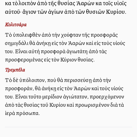
καὶ τὸ λοιπὸν ἀπὸ τῆς θυσίας Ἀαρὼν καὶ τοῖς υἱοῖς
αὐτοῦ· ἅγιον τῶν ἁγίων ἀπὸ τῶν θυσιῶν Κυρίου.
Κολιτσάρα
Τὸ ὑπολειφθὲν ἀπὸ τὴν χούφταν τῆς προσφορᾶς
σημιγδάλι θὰ ἀνήκῃ εἰς τὸν Ἀαρὼν καὶ εἰς τοὺς υἱούς
του. Εἶναι αὐτὴ προσφορὰ ἁγιωτάτη ἀπὸ τὰς
προσφερομένας εἰς τὸν Κύριον θυσίας.
Τρεμπέλα
Τὸ δὲ ὑπόλοιπον, ποὺ θὰ περισσεύσῃ ἀπὸ τὴν
προσφοράν, θὰ ἀνήκῃ εἰς τὸν Ἀαρὼν καὶ τοὺς υἱούς
του. Εἶναι τοῦτο μερίδιον ἁγιώτατον, προερχόμενον
ἀπὸ τὰς θυσίας τοῦ Κυρίου καὶ προωρισμένον διὰ τὰ
ἱερὰ πρόσωπα.