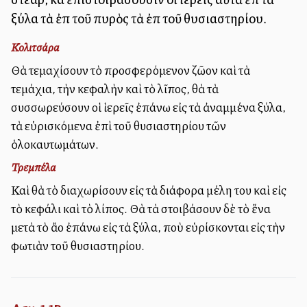
ξύλα τὰ ἐπὶ τοῦ πυρὸς τὰ ἐπὶ τοῦ θυσιαστηρίου.
Κολιτσάρα
Θὰ τεμαχίσουν τὸ προσφερόμενον ζῶον καὶ τὰ
τεμάχια, τὴν κεφαλὴν καὶ τὸ λῖπος, θὰ τὰ
συσσωρεύσουν οἱ ἱερεῖς ἐπάνω εἰς τὰ ἀναμμένα ξύλα,
τὰ εὑρισκόμενα ἐπὶ τοῦ θυσιαστηρίου τῶν
ὁλοκαυτωμάτων.
Τρεμπέλα
Καὶ θὰ τὸ διαχωρίσουν εἰς τὰ διάφορα μέλη του καὶ εἰς
τὸ κεφάλι καὶ τὸ λίπος. Θὰ τὰ στοιβάσουν δὲ τὸ ἕνα
μετὰ τὸ ἄλλο ἐπάνω εἰς τὰ ξύλα, ποὺ εὑρίσκονται εἰς τὴν
φωτιὰν τοῦ θυσιαστηρίου.