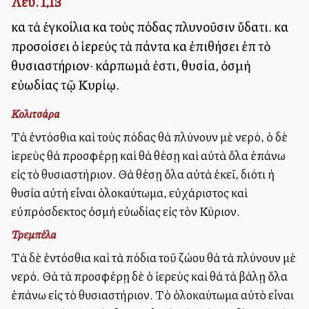
Λευ. 1,13
καὶ τὰ ἐγκοίλια καὶ τοὺς πόδας πλυνοῦσιν ὕδατι. καὶ
προσοίσει ὁ ἱερεὺς τὰ πάντα καὶ ἐπιθήσει ἐπὶ τὸ
θυσιαστήριον· κάρπωμά ἐστι, θυσία, ὀσμὴ
εὐωδίας τῷ Κυρίῳ.
Κολιτσάρα
Τὰ ἐντόσθια καὶ τοὺς πόδας θὰ πλύνουν μὲ νερό, ὁ δὲ
ἱερεὺς θὰ προσφέρῃ καὶ θὰ θέσῃ καὶ αὐτὰ ὅλα ἐπάνω
εἰς τὸ θυσιαστήριον. Θὰ θέσῃ ὅλα αὐτὰ ἐκεῖ, διότι ἡ
θυσία αὐτὴ εἶναι ὁλοκαύτωμα, εὐχάριστος καὶ
εὐπρόσδεκτος ὀσμὴ εὐωδίας εἰς τὸν Κύριον.
Τρεμπέλα
Τὰ δὲ ἐντόσθια καὶ τὰ πόδια τοῦ ζώου θὰ τὰ πλύνουν μὲ
νερό. Θὰ τὰ προσφέρῃ δὲ ὁ ἱερεὺς καὶ θὰ τὰ βάλῃ ὅλα
ἐπάνω εἰς τὸ θυσιαστήριον. Τὸ ὁλοκαύτωμα αὐτὸ εἶναι