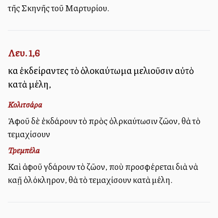
τῆς Σκηνῆς τοῦ Μαρτυρίου.
Λευ. 1,6
καὶ ἐκδείραντες τὸ ὁλοκαύτωμα μελιοῦσιν αὐτὸ
κατὰ μέλη,
Κολιτσάρα
Ἀφοῦ δὲ ἐκδάρουν τὸ πρὸς ὀλρκαύτωσιν ζῶον, θὰ τὸ
τεμαχίσουν
Τρεμπέλα
Καὶ ἀφοῦ γδάρουν τὸ ζῶον, ποὺ προσφέρεται διὰ νὰ
καῇ ὁλόκληρον, θὰ τὸ τεμαχίσουν κατὰ μέλη.