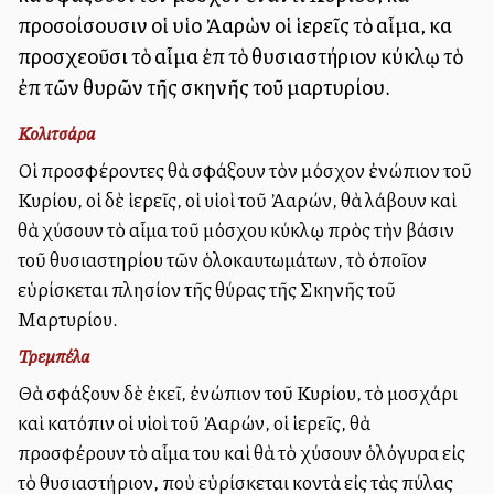
προσοίσουσιν οἱ υἱοὶ Ἀαρὼν οἱ ἱερεῖς τὸ αἷμα, καὶ
προσχεοῦσι τὸ αἷμα ἐπὶ τὸ θυσιαστήριον κύκλῳ τὸ
ἐπὶ τῶν θυρῶν τῆς σκηνῆς τοῦ μαρτυρίου.
Κολιτσάρα
Οἱ προσφέροντες θὰ σφάξουν τὸν μόσχον ἐνώπιον τοῦ
Κυρίου, οἱ δὲ ἱερεῖς, οἱ υἱοὶ τοῦ Ἀαρών, θὰ λάβουν καὶ
θὰ χύσουν τὸ αἷμα τοῦ μόσχου κύκλῳ πρὸς τὴν βάσιν
τοῦ θυσιαστηρίου τῶν ὁλοκαυτωμάτων, τὸ ὁποῖον
εὑρίσκεται πλησίον τῆς θύρας τῆς Σκηνῆς τοῦ
Μαρτυρίου.
Τρεμπέλα
Θὰ σφάξουν δὲ ἐκεῖ, ἐνώπιον τοῦ Κυρίου, τὸ μοσχάρι
καὶ κατόπιν οἱ υἱοὶ τοῦ Ἀαρών, οἱ ἱερεῖς, θὰ
προσφέρουν τὸ αἷμα του καὶ θὰ τὸ χύσουν ὁλόγυρα εἰς
τὸ θυσιαστήριον, ποὺ εὑρίσκεται κοντὰ εἰς τὰς πύλας