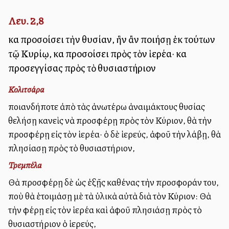
Λευ. 2,8
καὶ προσοίσει τὴν θυσίαν, ἣν ἂν ποιήσῃ ἐκ τούτων
τῷ Κυρίῳ, καὶ προσοίσει πρὸς τὸν ἱερέα· καὶ
προσεγγίσας πρὸς τὸ θυσιαστήριον
Κολιτσάρα
Ὁποιανδήποτε ἀπὸ τὰς ἀνωτέρω ἀναιμάκτους θυσίας
θελήσῃ κανεὶς νὰ προσφέρῃ πρὸς τὸν Κύριον, θὰ τὴν
προσφέρῃ εἰς τὸν ἱερέα· ὁ δὲ ἱερεύς, ἀφοῦ τὴν λάβῃ, θὰ
πλησίασῃ πρὸς τὸ θυσιαστήριον,
Τρεμπέλα
Θὰ προσφέρῃ δὲ ὡς ἐξῇς καθένας τὴν προσφοράν του,
ποὺ θὰ ἑτοιμάσῃ μὲ τὰ ὑλικὰ αὐτὰ διὰ τὸν Κύριον: Θὰ
τὴν φέρῃ εἰς τὸν ἱερέα καὶ ἀφοῦ πλησιάσῃ πρὸς τὸ
θυσιαστήριον ὁ ἱερεύς,