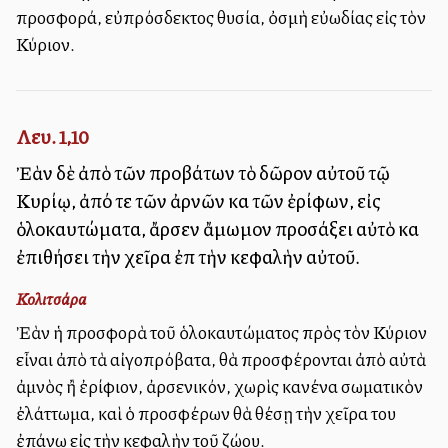
προσφορά, εὐπρόσδεκτος θυσία, ὀσμὴ εὐωδίας εἰς τὸν
Κύριον.
Λευ. 1,10
Ἐὰν δὲ ἀπὸ τῶν προβάτων τὸ δῶρον αὐτοῦ τῷ
Κυρίῳ, ἀπό τε τῶν ἀρνῶν καὶ τῶν ἐρίφων, εἰς
ὁλοκαυτώματα, ἄρσεν ἄμωμον προσάξει αὐτὸ καὶ
ἐπιθήσει τὴν χεῖρα ἐπὶ τὴν κεφαλὴν αὐτοῦ.
Κολιτσάρα
Ἐὰν ἡ προσφορὰ τοῦ ὁλοκαυτώματος πρὸς τὸν Κύριον
εἶναι ἀπὸ τὰ αἰγοπρόβατα, θὰ προσφέρονται ἀπὸ αὐτὰ
ἀμνὸς ἢ ἐρίφιον, ἀρσενικόν, χωρὶς κανένα σωματικὸν
ἐλάττωμα, καὶ ὁ προσφέρων θὰ θέσῃ τὴν χεῖρα του
ἐπάνω εἰς τὴν κεφαλὴν τοῦ ζώου.