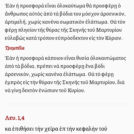
Ἐὰν ἡ προσφορὰ εἶναι ὁλοκαύτωμα θὰ προσφέρῃ ὁ
ἄνθρωπος αὐτὸς ἀπὸ τὰ βόδια του μόσχον ἀρσενικόν,
ἀρτιμελῆ, χωρὶς κανένα σωματικὸν ἐλάττωμα. Θὰ τὸν
φέρῃ πλησίον τῆς θύρας τῆς Σκηνῆς τοῦ Μαρτυρίου
εὐλαβῶς κατὰ τρόπον εὐπρόσδεκτον εἰς τὸν Κύριον.
Τρεμπέλα
Ἐὰν ἡ προσφορὰ κάποιου εἶναι θυσία ὁλοκαυτώματος
ἀπὸ τὰ βόδια, πρέπει νὰ προσφέρῃ ἕνα βόδι
ἀρσενικόν, χωρὶς κανένα ἐλάττωμα. Θὰ τὸ φέρῃ
ἐμπρὸς εἰς τὴν θύραν τῆς Σκηνῆς τοῦ Μαρτυρίου, διὰ
νὰ γίνῃ δεκτὸν ἐνώπιον τοῦ Κυρίου.
Λευ. 1,4
καὶ ἐπιθήσει τὴν χεῖρα ἐπὶ τὴν κεφαλὴν τοῦ