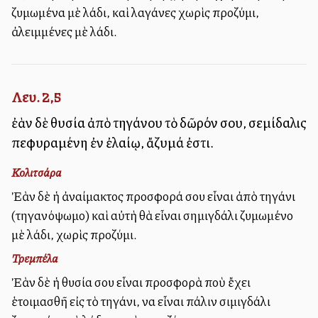
ζυμωμένα μὲ λάδι, καὶ λαγάνες χωρὶς προζύμι,
ἀλειμμένες μὲ λάδι.
Λευ. 2,5
ἐὰν δὲ θυσία ἀπὸ τηγάνου τὸ δῶρόν σου, σεμίδαλις
πεφυραμένη ἐν ἐλαίῳ, ἄζυμά ἐστι.
Κολιτσάρα
Ἐὰν δὲ ἡ ἀναίμακτος προσφορά σου εἶναι ἀπὸ τηγάνι
(τηγανόψωμο) καὶ αὐτὴ θὰ εἶναι σημιγδάλι ζυμωμένο
μὲ λάδι, χωρὶς προζύμι.
Τρεμπέλα
Ἐὰν δὲ ἡ θυσία σου εἶναι προσφορὰ ποὺ ἔχει
ἑτοιμασθῆ εἰς τὸ τηγάνι, να εἶναι πάλιν σιμιγδάλι