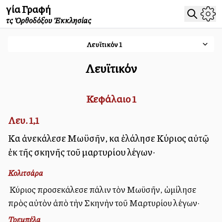
Ἁγία Γραφή
τῆς Ὀρθοδόξου Ἐκκλησίας
Λευϊτικόν
1
Λευϊτικόν
Κεφάλαιο
1
Λευ. 1,1
Καὶ ἀνεκάλεσε Μωϋσῆν, καὶ ἐλάλησε Κύριος αὐτῷ
ἐκ τῆς σκηνῆς τοῦ μαρτυρίου λέγων·
Κολιτσάρα
Ὁ Κύριος προσεκάλεσε πάλιν τὸν Μωϋσῆν, ὡμίλησε
πρὸς αὐτὸν ἀπὸ τὴν Σκηνὴν τοῦ Μαρτυρίου λέγων·
Τρεμπέλα