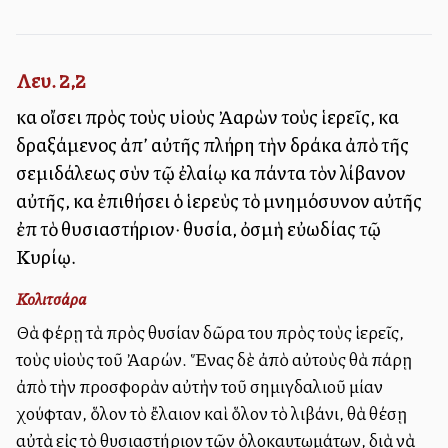
Λευ. 2,2
καὶ οἴσει πρὸς τοὺς υἱοὺς Ἀαρὼν τοὺς ἱερεῖς, καὶ
δραξάμενος ἀπ’ αὐτῆς πλήρη τὴν δράκα ἀπὸ τῆς
σεμιδάλεως σὺν τῷ ἐλαίῳ καὶ πάντα τὸν λίβανον
αὐτῆς, καὶ ἐπιθήσει ὁ ἱερεὺς τὸ μνημόσυνον αὐτῆς
ἐπὶ τὸ θυσιαστήριον· θυσία, ὀσμὴ εὐωδίας τῷ
Κυρίῳ.
Κολιτσάρα
Θὰ φέρῃ τὰ πρὸς θυσίαν δῶρα του πρὸς τοὺς ἱερεῖς,
τοὺς υἱοὺς τοῦ Ἀαρών. Ἕνας δὲ ἀπὸ αὐτοὺς θὰ πάρῃ
ἀπὸ τὴν προσφορὰν αὐτὴν τοῦ σημιγδαλιοῦ μίαν
χούφταν, ὅλον τὸ ἔλαιον καὶ ὅλον τὸ λιβάνι, θὰ θέσῃ
αὐτὰ εἰς τὸ θυσιαστήριον τῶν ὁλοκαυτωμάτων, διὰ νὰ