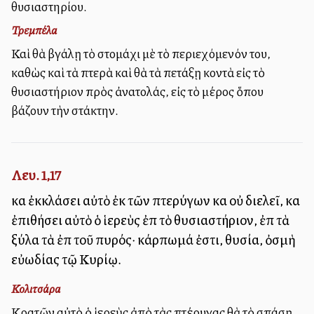
θυσιαστηρίου.
Τρεμπέλα
Καὶ θὰ βγάλῃ τὸ στομάχι μὲ τὸ περιεχόμενόν του,
καθὼς καὶ τὰ πτερὰ καὶ θὰ τὰ πετάξῃ κοντὰ εἰς τὸ
θυσιαστήριον πρὸς ἀνατολάς, εἰς τὸ μέρος ὅπου
βάζουν τὴν στάκτην.
Λευ. 1,17
καὶ ἐκκλάσει αὐτὸ ἐκ τῶν πτερύγων καὶ οὐ διελεῖ, καὶ
ἐπιθήσει αὐτὸ ὁ ἱερεὺς ἐπὶ τὸ θυσιαστήριον, ἐπὶ τὰ
ξύλα τὰ ἐπὶ τοῦ πυρός· κάρπωμά ἐστι, θυσία, ὀσμὴ
εὐωδίας τῷ Κυρίῳ.
Κολιτσάρα
Κρατῶν αὐτὸ ὁ ἱερεὺς ἀπὸ τὰς πτέρυγας θὰ τὸ σπάσῃ