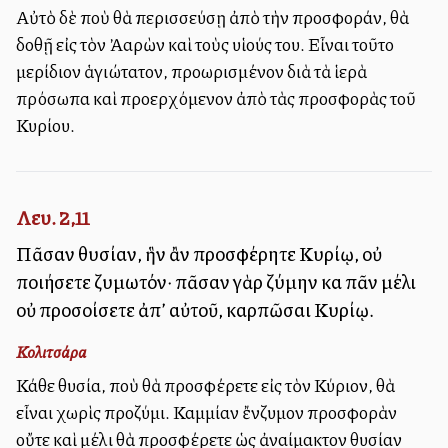
Αὐτὸ δὲ ποὺ θὰ περισσεύσῃ ἀπὸ τὴν προσφοράν, θὰ
δοθῇ εἰς τὸν Ἀαρὼν καὶ τοὺς υἱούς του. Εἶναι τοῦτο
μερίδιον ἁγιώτατον, προωρισμένον διὰ τὰ ἱερὰ
πρόσωπα καὶ προερχόμενον ἀπὸ τὰς προσφορὰς τοῦ
Κυρίου.
Λευ. 2,11
Πᾶσαν θυσίαν, ἣν ἂν προσφέρητε Κυρίῳ, οὐ
ποιήσετε ζυμωτόν· πᾶσαν γὰρ ζύμην καὶ πᾶν μέλι
οὐ προσοίσετε ἀπ’ αὐτοῦ, καρπῶσαι Κυρίῳ.
Κολιτσάρα
Κάθε θυσία, ποὺ θὰ προσφέρετε εἰς τὸν Κύριον, θὰ
εἶναι χωρὶς προζύμι. Καμμίαν ἔνζυμον προσφορὰν
οὔτε καὶ μέλι θὰ προσφέρετε ὡς ἀναίμακτον θυσίαν