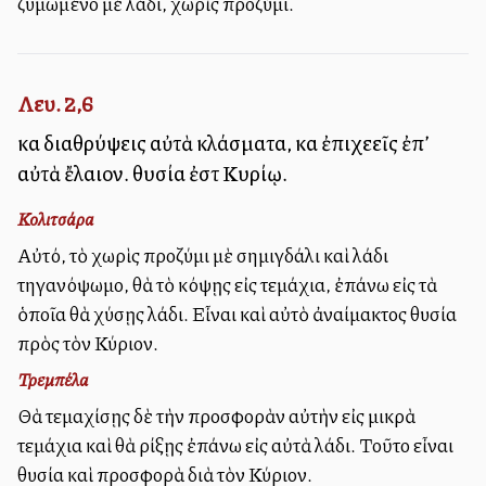
ζυμωμένο μὲ λάδι, χωρὶς προζύμι.
Λευ. 2,6
καὶ διαθρύψεις αὐτὰ κλάσματα, καὶ ἐπιχεεῖς ἐπ’
αὐτὰ ἔλαιον. θυσία ἐστὶ Κυρίῳ.
Κολιτσάρα
Αὐτό, τὸ χωρὶς προζύμι μὲ σημιγδάλι καὶ λάδι
τηγανόψωμο, θὰ τὸ κόψῃς εἰς τεμάχια, ἐπάνω εἰς τὰ
ὁποῖα θὰ χύσῃς λάδι. Εἶναι καὶ αὐτὸ ἀναίμακτος θυσία
πρὸς τὸν Κύριον.
Τρεμπέλα
Θὰ τεμαχίσῃς δὲ τὴν προσφορὰν αὐτὴν εἰς μικρὰ
τεμάχια καὶ θὰ ρίξῃς ἐπάνω εἰς αὐτὰ λάδι. Τοῦτο εἶναι
θυσία καὶ προσφορὰ διὰ τὸν Κύριον.