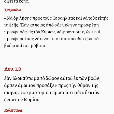
ὄψει τὰ ἑξῆς:
Τρεμπέλα
«Νὰ ὁμιλήσῃς πρὸς τοὺς Ἰσραηλίτας καὶ νὰ τοὺς εἰπῇς
τὰ ἑξῆς: Ἐὰν κάποιος ἀπὸ σᾶς θέλῃ νὰ προσφέρῃ
προσφορὰς εἰς τὸν Κύριον, νὰ φροντίσετε, ὥστε αἱ
προσφοραί σας νὰ εἶναι ἀπὸ τὰ κατοικίδια ζῶα, τὰ
βόδια καὶ τὰ πρόβατα.
Λευ. 1,3
ἐὰν ὁλοκαύτωμα τὸ δῶρον αὐτοῦ ἐκ τῶν βοῶν,
ἄρσεν ἄμωμον προσάξει· πρὸς τὴν θύραν τῆς
σκηνῆς τοῦ μαρτυρίου προσοίσει αὐτὸ δεκτὸν
ἐναντίον Κυρίου.
Κολιτσάρα