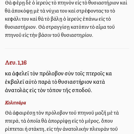
Θὰ φέρῃ δὲ ὁ ἱερεὺς τὸ πτηνὸν εἰς τὸ θυσιαστήριον καὶ
θὰ ἀποκόψῃ μὲ τὰ νύχια του καὶ στρέφοντας το τὸ
κεφάλι του καὶ θὰ τὸ βάλῃ ὁ ἱερεὺς ἐπάνω εἰς τὸ
θυσιαστήριον. Θὰ στραγγίσῃ κατόπιν τὸ αἷμα τοῦ
πτηνοῦ εἰς τὴν βάσιν τοῦ θυσιαστηρίου.
Λευ. 1,16
καὶ ἀφελεῖ τὸν πρόλοβον σὺν τοῖς πτεροῖς καὶ
ἐκβαλεῖ αὐτὸ παρὰ τὸ θυσιαστήριον κατὰ
ἀνατολὰς εἰς τὸν τόπον τῆς σποδοῦ.
Κολιτσάρα
Θὰ ἀφαιρέσῃ τὸν πρόλοβον τοῦ πτηνοῦ μαζῆ μὲ τὰ
πτερά, τὰ ὁποῖα θὰ ἀπορρίψῃ εἰς τὸ μέρος, ὅπου
ρίπτεται ἡ στάκτη, εἰς τὴν ἀνατολικὴν πλευρὰν τοῦ