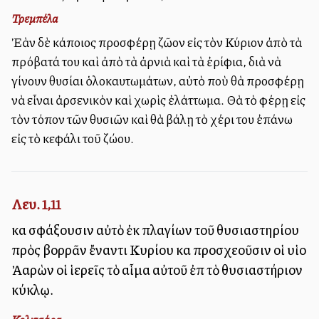
Τρεμπέλα
Ἐὰν δὲ κάποιος προσφέρῃ ζῶον εἰς τὸν Κύριον ἀπὸ τὰ
πρόβατά του καὶ ἀπὸ τὰ ἀρνιὰ καὶ τὰ ἐρίφια, διὰ νὰ
γίνουν θυσίαι ὁλοκαυτωμάτων, αὐτὸ ποὺ θὰ προσφέρῃ
νὰ εἶναι ἀρσενικὸν καὶ χωρὶς ἐλάττωμα. Θὰ τὸ φέρῃ εἰς
τὸν τόπον τῶν θυσιῶν καὶ θὰ βάλῃ τὸ χέρι του ἐπάνω
εἰς τὸ κεφάλι τοῦ ζώου.
Λευ. 1,11
καὶ σφάξουσιν αὐτὸ ἐκ πλαγίων τοῦ θυσιαστηρίου
πρὸς βορρᾶν ἔναντι Κυρίου καὶ προσχεοῦσιν οἱ υἱοὶ
Ἀαρὼν οἱ ἱερεῖς τὸ αἷμα αὐτοῦ ἐπὶ τὸ θυσιαστήριον
κύκλῳ.