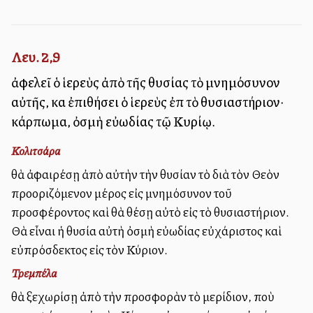
Λευ. 2,9
ἀφελεῖ ὁ ἱερεὺς ἀπὸ τῆς θυσίας τὸ μνημόσυνον
αὐτῆς, καὶ ἐπιθήσει ὁ ἱερεὺς ἐπὶ τὸ θυσιαστήριον·
κάρπωμα, ὀσμὴ εὐωδίας τῷ Κυρίῳ.
Κολιτσάρα
θὰ ἀφαιρέσῃ ἀπὸ αὐτὴν τὴν θυσίαν τὸ διὰ τὸν Θεὸν
προοριζόμενον μέρος εἰς μνημόσυνον τοῦ
προσφέροντος καὶ θὰ θέσῃ αὐτὸ εἰς τὸ θυσιαστήριον.
Θὰ εἶναι ἡ θυσία αὐτὴ ὀσμὴ εὐωδίας εὐχάριστος καὶ
εὐπρόσδεκτος εἰς τὸν Κύριον.
Τρεμπέλα
θὰ ξεχωρίσῃ ἀπὸ τὴν προσφορὰν τὸ μερίδιον, ποὺ