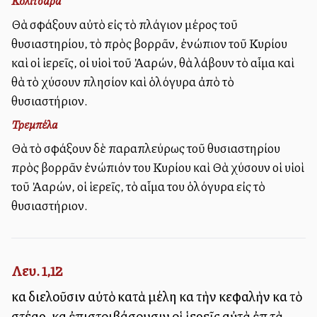
Κολιτσάρα
Θὰ σφάξουν αὐτὸ εἰς τὸ πλάγιον μέρος τοῦ
θυσιαστηρίου, τὸ πρὸς βορρᾶν, ἐνώπιον τοῦ Κυρίου
καὶ οἱ ἱερεῖς, οἱ υἱοὶ τοῦ Ἀαρών, θὰ λάβουν τὸ αἷμα καὶ
θὰ τὸ χύσουν πλησίον καὶ ὁλόγυρα ἀπὸ τὸ
θυσιαστήριον.
Τρεμπέλα
Θὰ τὸ σφάξουν δὲ παραπλεύρως τοῦ θυσιαστηρίου
πρὸς βορρᾶν ἐνώπιόν του Κυρίου καὶ Θὰ χύσουν οἱ υἱοὶ
τοῦ Ἀαρών, οἱ ἱερεῖς, τὸ αἷμα του ὁλόγυρα εἰς τὸ
θυσιαστήριον.
Λευ. 1,12
καὶ διελοῦσιν αὐτὸ κατὰ μέλη καὶ τὴν κεφαλὴν καὶ τὸ
στέαρ, καὶ ἐπιστοιβάσουσιν οἱ ἱερεῖς αὐτὰ ἐπὶ τὰ