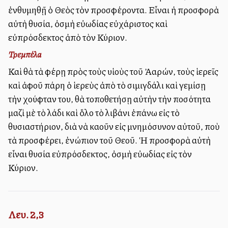
ἐνθυμηθῇ ὁ Θεὸς τὸν προσφέροντα. Εἶναι ἡ προσφορὰ
αὐτὴ θυσία, ὀσμὴ εὐωδίας εὐχάριστος καὶ
εὐπρόσδεκτος ἀπὸ τὸν Κύριον.
Τρεμπέλα
Καὶ θὰ τὰ φέρῃ πρὸς τοὺς υἱοὺς τοῦ Ἀαρών, τοὺς ἱερεῖς
καὶ ἀφοῦ πάρη ὁ ἱερεὺς ἀπὸ τὸ σιμιγδάλι καὶ γεμίσῃ
τὴν χούφταν του, θὰ τοποθετήσῃ αὐτὴν τὴν ποσότητα
μαζὶ μὲ τὸ λάδι καὶ ὅλο τὸ λιβάνι ἐπάνω εἰς τὸ
θυσιαστήριον, διὰ νὰ καοῦν εἰς μνημόσυνον αὐτοῦ, ποὺ
τὰ προσφέρει, ἐνώπιον τοῦ Θεοῦ. Ἡ προσφορὰ αὐτὴ
εἶναι θυσία εὐπρόσδεκτος, ὀσμὴ εὐωδίας εἰς τὸν
Κύριον.
Λευ. 2,3