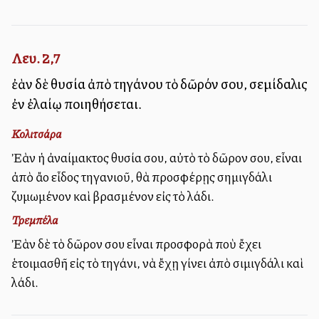
Λευ. 2,7
ἐὰν δὲ θυσία ἀπὸ τηγάνου τὸ δῶρόν σου, σεμίδαλις
ἐν ἐλαίῳ ποιηθήσεται.
Κολιτσάρα
Ἐὰν ἡ ἀναίμακτος θυσία σου, αὐτὸ τὸ δῶρον σου, εἶναι
ἀπὸ ἄλλο εἶδος τηγανιοῦ, θὰ προσφέρῃς σημιγδάλι
ζυμωμένον καὶ βρασμένον εἰς τὸ λάδι.
Τρεμπέλα
Ἐὰν δὲ τὸ δῶρον σου εἶναι προσφορὰ ποὺ ἔχει
ἑτοιμασθῆ εἰς τὸ τηγάνι, νὰ ἔχῃ γίνει ἀπὸ σιμιγδάλι καὶ
λάδι.