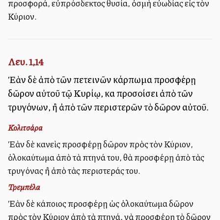
προσφορά, εὐπρόσδεκτος θυσία, ὀσμὴ εὐωδίας εἰς τὸν
Κύριον.
Λευ. 1,14
Ἐὰν δὲ ἀπὸ τῶν πετεινῶν κάρπωμα προσφέρῃ
δῶρον αὐτοῦ τῷ Κυρίῳ, καὶ προσοίσει ἀπὸ τῶν
τρυγόνων, ἢ ἀπὸ τῶν περιστερῶν τὸ δῶρον αὐτοῦ.
Κολιτσάρα
Ἐὰν δὲ κανεὶς προσφέρῃ δῶρον πρὸς τὸν Κύριον,
ὁλοκαύτωμα ἀπὸ τὰ πτηνά του, θὰ προσφέρῃ ἀπὸ τὰς
τρυγόνας ἢ ἀπὸ τὰς περιστεράς του.
Τρεμπέλα
Ἐὰν δὲ κάποιος προσφέρῃ ὡς ὁλοκαύτωμα δῶρον
πρὸς τὸν Κύριον ἀπὸ τὰ πτηνά, νὰ προσφέρῃ τὸ δῶρον