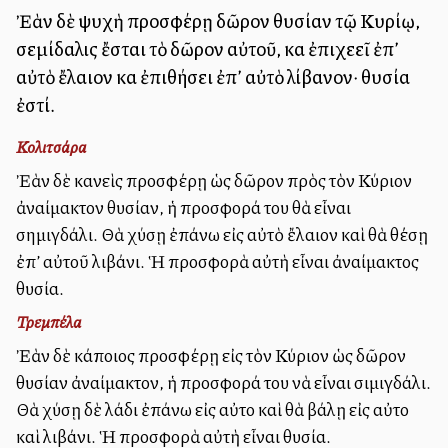
Ἐὰν δὲ ψυχὴ προσφέρῃ δῶρον θυσίαν τῷ Κυρίῳ,
σεμίδαλις ἔσται τὸ δῶρον αὐτοῦ, καὶ ἐπιχεεῖ ἐπ’
αὐτὸ ἔλαιον καὶ ἐπιθήσει ἐπ’ αὐτὸ λίβανον· θυσία
ἐστί.
Κολιτσάρα
Ἐὰν δὲ κανεὶς προσφέρῃ ὡς δῶρον πρὸς τὸν Κύριον
ἀναίμακτον θυσίαν, ἡ προσφορά του θὰ εἶναι
σημιγδάλι. Θὰ χύσῃ ἐπάνω εἰς αὐτὸ ἔλαιον καὶ θὰ θέσῃ
ἐπ’ αὐτοῦ λιβάνι. Ἡ προσφορὰ αὐτὴ εἶναι ἀναίμακτος
θυσία.
Τρεμπέλα
Ἐὰν δὲ κάποιος προσφέρῃ εἰς τὸν Κύριον ὡς δῶρον
θυσίαν ἀναίμακτον, ἡ προσφορά του νὰ εἶναι σιμιγδάλι.
Θὰ χύσῃ δὲ λάδι ἐπάνω εἰς αὐτο καὶ θὰ βάλῃ εἰς αὐτο
καὶ λιβάνι. Ἡ προσφορὰ αὐτὴ εἶναι θυσία.