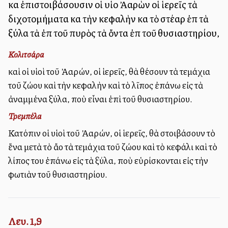
καὶ ἐπιστοιβάσουσιν οἱ υἱοὶ Ἀαρὼν οἱ ἱερεῖς τὰ
διχοτομήματα καὶ τὴν κεφαλὴν καὶ τὸ στέαρ ἐπὶ τὰ
ξύλα τὰ ἐπὶ τοῦ πυρὸς τὰ ὄντα ἐπὶ τοῦ θυσιαστηρίου,
Κολιτσάρα
καὶ οἱ υἱοὶ τοῦ Ἀαρών, οἱ ἱερεῖς, θὰ θέσουν τὰ τεμάχια
τοῦ ζώου καὶ τὴν κεφαλὴν καὶ τὸ λῖπος ἐπάνω εἰς τὰ
ἀναμμένα ξύλα, ποὺ εἶναι ἐπὶ τοῦ θυσιαστηρίου.
Τρεμπέλα
Κατόπιν οἱ υἱοὶ τοῦ Ἀαρών, οἱ ἱερεῖς, θὰ στοιβάσουν τὸ
ἕνα μετὰ τὸ ἄλλο τὰ τεμάχια τοῦ ζώου καὶ τὸ κεφάλι καὶ τὸ
λίπος του ἐπάνω εἰς τὰ ξύλα, ποὺ εὑρίσκονται εἰς τὴν
φωτιὰν τοῦ θυσιαστηρίου.
Λευ. 1,9