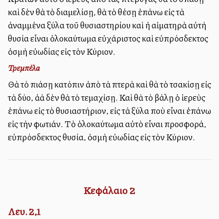
καὶ δὲν θὰ τὸ διαμελίσῃ, θὰ τὸ θέσῃ ἐπάνω εἰς τὰ
ἀναμμένα ξύλα τοῦ θυσιαστηρίου καὶ ἡ αἱματηρὰ αὐτὴ
θυσία εἶναι ὁλοκαύτωμα εὐχάριστος καὶ εὐπρόσδεκτος
ὀσμὴ εὐωδίας εἰς τὸν Κύριον.
Τρεμπέλα
Θὰ τὸ πιάσῃ κατόπιν ἀπὸ τὰ πτερὰ καὶ θὰ τὸ τσακίσῃ εἰς
τὰ δύο, ἀλλὰ δὲν θὰ τὸ τεμαχίσῃ. Καὶ θὰ τὸ βάλῃ ὁ ἱερεὺς
ἐπάνω εἰς τὸ θυσιαστήριον, εἰς τὰ ξύλα ποὺ εἶναι ἐπάνω
εἰς τὴν φωτιάν. Τὸ ὁλοκαύτωμα αὐτὸ εἶναι προσφορά,
εὐπρόσδεκτος θυσία, ὀσμὴ εὐωδίας εἰς τὸν Κύριον.
Κεφάλαιο
2
Λευ. 2,1