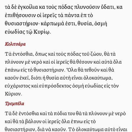
τὰ δὲ ἐγκοίλια καὶ τοὺς πόδας πλυνοῦσιν ὕδατι, καὶ
ἐπιθήσουσιν οἱ ἱερεῖς τὰ πάντα ἐπὶ τὸ
θυσιαστήριον· κάρπωμά ἐστι, θυσία, ὀσμὴ
εὐωδίας τῷ Κυρίῳ.
Κολιτσάρα
Τὰ ἐντόσθια, ὅπως καὶ τοὺς πόδας τοῦ ζώου, θὰ τὰ
πλύνουν μὲ νερὸ καὶ οἱ ἱερεῖς θὰ θέσουν καὶ αὐτὰ ὅλα
ἐπάνω εἰς τὸ θυσιαστήριον. Ὅλα θὰ τεθοῦν καὶ θὰ
καοῦν ἐκεῖ, διότι ἡ θυσία αὐτὴ εἶναι ὁλοκαύτωμα,
εὐχάριστος καὶ εὐπρόσδεκτος ὀσμὴ εὐωδίας εἰς τὸν
Κύριον.
Τρεμπέλα
Τὰ δὲ ἐντόσθια καὶ τὰ πόδια του θὰ τὰ πλύνουν μὲ νερὸ
καὶ θὰ τὰ βάλουν οἱ ἱερεῖς ὅλα ἐπνω εἰς τὸ
θυσιαστήριον, διὰ νὰ καοῦν. Τὸ ὁλοκαύτωμα αὐτὸ εἶναι