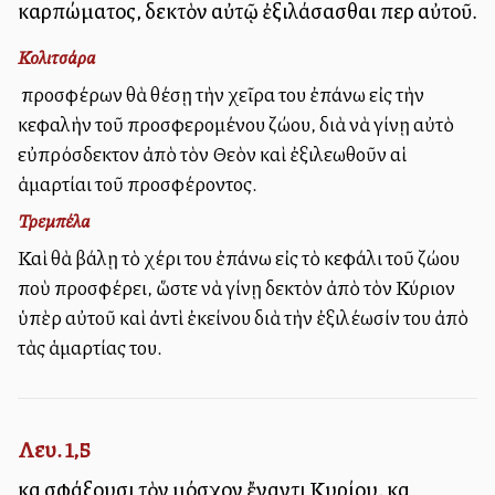
καρπώματος, δεκτὸν αὐτῷ ἐξιλάσασθαι περὶ αὐτοῦ.
Κολιτσάρα
Ὁ προσφέρων θὰ θέσῃ τὴν χεῖρα του ἐπάνω εἰς τὴν
κεφαλὴν τοῦ προσφερομένου ζώου, διὰ νὰ γίνῃ αὐτὸ
εὐπρόσδεκτον ἀπὸ τὸν Θεὸν καὶ ἐξιλεωθοῦν αἱ
ἁμαρτίαι τοῦ προσφέροντος.
Τρεμπέλα
Καὶ θὰ βάλῃ τὸ χέρι του ἐπάνω εἰς τὸ κεφάλι τοῦ ζώου
ποὺ προσφέρει, ὥστε νὰ γίνῃ δεκτὸν ἀπὸ τὸν Κύριον
ὑπὲρ αὐτοῦ καὶ ἀντὶ ἐκείνου διὰ τὴν ἐξιλέωσίν του ἀπὸ
τὰς ἁμαρτίας του.
Λευ. 1,5
καὶ σφάξουσι τὸν μόσχον ἔναντι Κυρίου, καὶ