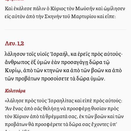
Καὶ ἐκάλεσε πάλιν ὁ Κύριος τὸν Μωϋσῆν καὶ ὡμίλησεν
εἰς αὐτὸν ἀπὸ τὴν Σκηνὴν τοῦ Μαρτυρίου καὶ εἶπε:
Λευ. 1,2
λάλησον τοῖς υἱοῖς Ἰσραήλ, καὶ ἐρεῖς πρὸς αὐτούς·
ἄνθρωπος ἐξ ὑμῶν ἐὰν προσαγάγῃ δῶρα τῷ
Κυρίῳ, ἀπὸ τῶν κτηνῶν καὶ ἀπὸ τῶν βοῶν καὶ ἀπὸ
τῶν προβάτων προσοίσετε τὰ δῶρα ὑμῶν.
Κολιτσάρα
«λάλησε πρὸς τοὺς Ἰσραηλίτας καὶ εἰπὲ πρὸς αὐτούς:
Ἂν ἕνας ἀπὸ σᾶς θελήσῃ νὰ προσφέρῃ θυσίαν πρὸς
τὸν Κύριον ἀπὸ τὰ θρέμματά σας, ἐκ τῶν βοῶν καὶ τῶν
προβάτων θὰ προσφέρετε τὰ δῶρα σας ἔχοντες ὑπ’