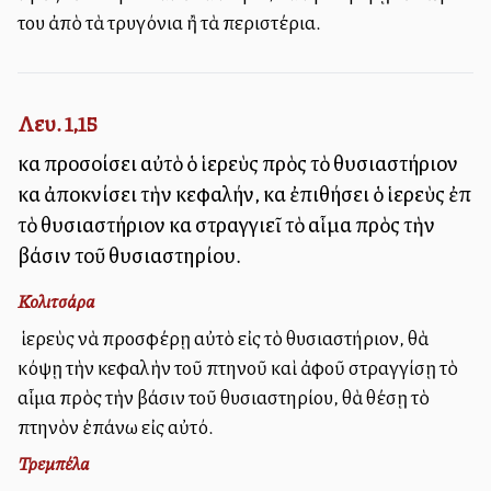
του ἀπὸ τὰ τρυγόνια ἢ τὰ περιστέρια.
Λευ. 1,15
καὶ προσοίσει αὐτὸ ὁ ἱερεὺς πρὸς τὸ θυσιαστήριον
καὶ ἀποκνίσει τὴν κεφαλήν, καὶ ἐπιθήσει ὁ ἱερεὺς ἐπὶ
τὸ θυσιαστήριον καὶ στραγγιεῖ τὸ αἷμα πρὸς τὴν
βάσιν τοῦ θυσιαστηρίου.
Κολιτσάρα
Ὁ ἱερεὺς νὰ προσφέρῃ αὐτὸ εἰς τὸ θυσιαστήριον, θὰ
κόψῃ τὴν κεφαλὴν τοῦ πτηνοῦ καὶ ἀφοῦ στραγγίσῃ τὸ
αἷμα πρὸς τὴν βάσιν τοῦ θυσιαστηρίου, θὰ θέσῃ τὸ
πτηνὸν ἐπάνω εἰς αὐτό.
Τρεμπέλα