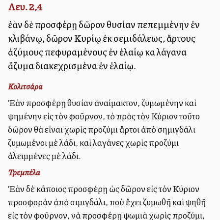
Λευ. 2,4
ἐὰν δὲ προσφέρῃ δῶρον θυσίαν πεπεμμένην ἐν
κλιβάνῳ, δῶρον Κυρίῳ ἐκ σεμιδάλεως, ἄρτους
ἀζύμους πεφυραμένους ἐν ἐλαίῳ καὶ λάγανα
ἄζυμα διακεχρισμένα ἐν ἐλαίῳ.
Κολιτσάρα
Ἐὰν προσφέρῃ θυσίαν ἀναίμακτον, ζυμωμένην καὶ
ψημένην εἰς τὸν φοῦρνον, τὸ πρὸς τὸν Κύριον τοῦτο
δῶρον θὰ εἶναι χωρὶς προζύμι ἄρτοι ἀπὸ σημιγδάλι
ζυμωμένοι μὲ λάδι, καὶ λαγάνες χωρὶς προζύμι
ἀλειμμένες μὲ λάδι.
Τρεμπέλα
Ἐὰν δὲ κάποιος προσφέρῃ ὡς δῶρον εἰς τὸν Κύριον
προσφορὰν ἀπὸ σιμιγδάλι, ποὺ ἔχει ζυμωθῆ καὶ ψηθῆ
εἰς τὸν φοῦρνον, νὰ προσφέρῃ ψωμιὰ χωρὶς προζύμι,