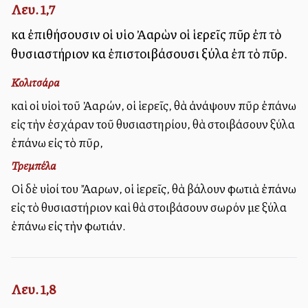
Λευ. 1,7
καὶ ἐπιθήσουσιν οἱ υἱοὶ Ἀαρὼν οἱ ἱερεῖς πῦρ ἐπὶ τὸ
θυσιαστήριον καὶ ἐπιστοιβάσουσι ξύλα ἐπὶ τὸ πῦρ.
Κολιτσάρα
καὶ οἱ υἱοὶ τοῦ Ἀαρών, οἱ ἱερεῖς, θὰ ἀνάψουν πῦρ ἐπάνω
εἰς τὴν ἐσχάραν τοῦ θυσιαστηρίου, θὰ στοιβάσουν ξύλα
ἐπάνω εἰς τὸ πῦρ,
Τρεμπέλα
Οἱ δὲ υἱοί του Ἄαρων, οἱ ἱερεῖς, θὰ βάλουν φωτιὰ ἐπάνω
εἰς τὸ θυσιαστήριον καὶ θὰ στοιβάσουν σωρόν με ξύλα
ἐπάνω εἰς τὴν φωτιάν.
Λευ. 1,8