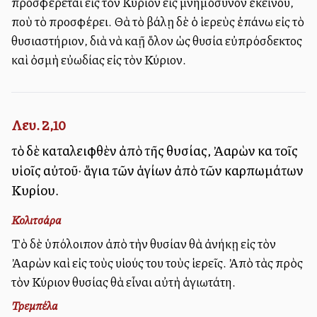
προσφέρεται εἰς τὸν Κύριον εἰς μνημόσυνον ἐκείνου,
ποὺ τὸ προσφέρει. Θὰ τὸ βάλῃ δὲ ὁ ἱερεὺς ἐπάνω εἰς τὸ
θυσιαστήριον, διὰ νὰ καῇ ὅλον ὡς θυσία εὐπρόσδεκτος
καὶ ὀσμὴ εὐωδίας εἰς τὸν Κύριον.
Λευ. 2,10
τὸ δὲ καταλειφθὲν ἀπὸ τῆς θυσίας, Ἀαρὼν καὶ τοῖς
υἱοῖς αὐτοῦ· ἅγια τῶν ἁγίων ἀπὸ τῶν καρπωμάτων
Κυρίου.
Κολιτσάρα
Τὸ δὲ ὑπόλοιπον ἀπὸ τὴν θυσίαν θὰ ἀνήκῃ εἰς τὸν
Ἀαρὼν καὶ εἰς τοὺς υἱούς του τοὺς ἱερεῖς. Ἀπὸ τὰς πρὸς
τὸν Κύριον θυσίας θὰ εἶναι αὐτὴ ἁγιωτάτη.
Τρεμπέλα